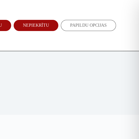
Atbalsti mūs
Jaunumi
U
NEPIEKRĪTU
PAPILDU OPCIJAS
EN
RU