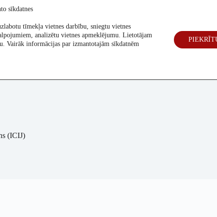
to sīkdatnes
zlabotu tīmekļa vietnes darbību, sniegtu vietnes
alpojumiem, analizētu vietnes apmeklējumu. Lietotājam
PIEKRĪT
eck
Par mums
Vēlēšanas 2026
šanu. Vairāk informācijas par izmantotajām sīkdatnēm
s (ICIJ)