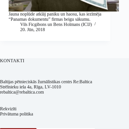
Jauna noplūde atklāj paniku un haosu, kas iezīmēja
“Panamas dokumentu” firmas beigu sākumu.
Vils Ficgibons un Bens Holmans (ICIJ)
20. Jūn, 2018
KONTAKTI
Baltijas pētnieciskās žurnālistikas centrs Re:Baltica
Strēlnieku iela 4a, Rīga, LV-1010
rebaltica@rebaltica.com
Rekvizīti
Privātuma politika