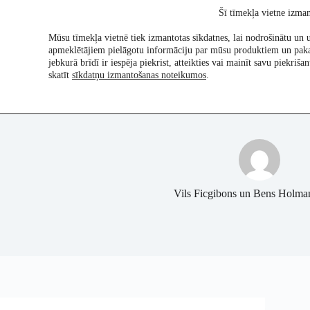
Skip
Šī tīmekļa vietne izman
to
content
Mūsu tīmekļa vietnē tiek izmantotas sīkdatnes, lai nodrošinātu un u
apmeklētājiem pielāgotu informāciju par mūsu produktiem un pak
Pētījumi
Re:Ch
jebkurā brīdī ir iespēja piekrist, atteikties vai mainīt savu piekri
skatīt
sīkdatņu izmantošanas noteikumos
.
Vils Ficgibons un Bens Holman