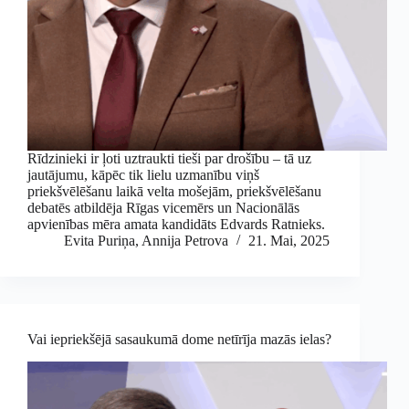
Rīdzinieki ir ļoti uztraukti tieši par drošību – tā uz
jautājumu, kāpēc tik lielu uzmanību viņš
priekšvēlēšanu laikā velta mošejām, priekšvēlēšanu
debatēs atbildēja Rīgas vicemērs un Nacionālās
apvienības mēra amata kandidāts Edvards Ratnieks.
Evita Puriņa
,
Annija Petrova
21. Mai, 2025
Vai iepriekšējā sasaukumā dome netīrīja mazās ielas?