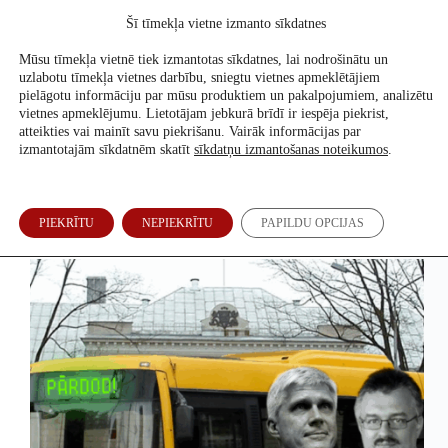
Skip
Šī tīmekļa vietne izmanto sīkdatnes
to
Atbalsti mūs
content
Mūsu tīmekļa vietnē tiek izmantotas sīkdatnes, lai nodrošinātu un
uzlabotu tīmekļa vietnes darbību, sniegtu vietnes apmeklētājiem
pielāgotu informāciju par mūsu produktiem un pakalpojumiem, analizētu
vietnes apmeklējumu. Lietotājam jebkurā brīdī ir iespēja piekrist,
Pašvaldību vēlēšanas 2025
atteikties vai mainīt savu piekrišanu. Vairāk informācijas par
izmantotajām sīkdatnēm skatīt
sīkdatņu izmantošanas noteikumos
.
“Visa sistēma tā dzīvo.” Bijušais “Rēzeknes
PIEKRĪTU
NEPIEKRĪTU
PAPILDU OPCIJAS
satiksmes” šefs atzīst sarunātu izsoli