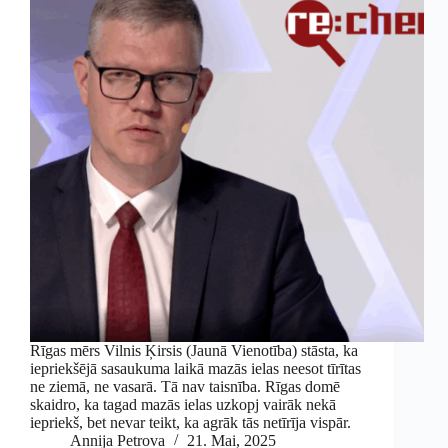
Rīgas mērs Vilnis Ķirsis (Jaunā Vienotība) stāsta, ka
iepriekšējā sasaukuma laikā mazās ielas neesot tīrītas
ne ziemā, ne vasarā. Tā nav taisnība. Rīgas domē
skaidro, ka tagad mazās ielas uzkopj vairāk nekā
iepriekš, bet nevar teikt, ka agrāk tās netīrīja vispār.
Annija Petrova
21. Mai, 2025