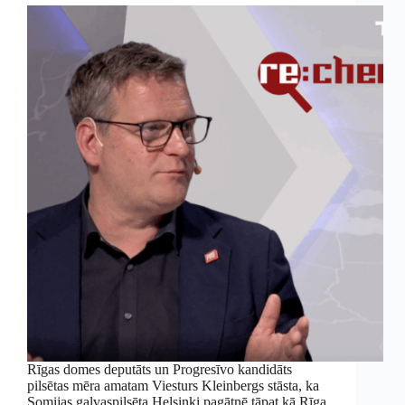
Rīgas domes deputāts un Progresīvo kandidāts
pilsētas mēra amatam Viesturs Kleinbergs stāsta, ka
Somijas galvaspilsēta Helsinki pagātnē tāpat kā Rīga