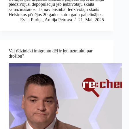
piedzīvojusi depopulāciju jeb iedzīvotāju skaita
samazināšanos. Tā nav taisnība. Iedzīvotāju skaits
Helsinkos pēdējos 20 gados katru gadu palielinājies.
Evita Puriņa
,
Annija Petrova
21. Mai, 2025
Vai rīdzinieki imigrantu dēļ ir ļoti uztraukti par
drošību?