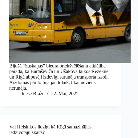
Bijušā “Saskaņas” biedra priekšvēlēšanu atklātība
parāda, kā Bartaševiča un Ušakova laikos Rēzeknē
un Rīgā abpusēji izdevīgi sarunāja transporta izsoli.
Aizdomas par to bija jau tolaik, tikai neviens
nerunāja.
Inese Braže
22. Mai, 2025
Vai Helsinkos līdzīgi kā Rīgā samazinājies
iedzīvotāju skaits?