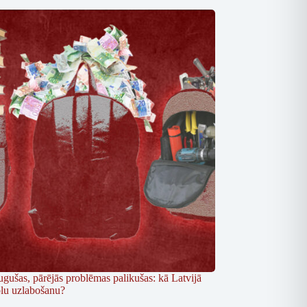
ugušas, pārējās problēmas palikušas: kā Latvijā
kolu uzlabošanu?