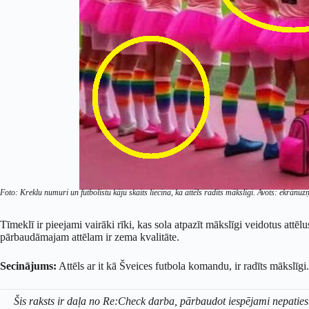
Foto: Kreklu numuri un futbolistu kāju skaits liecina, ka attēls radīts mākslīgi. Avots: ekrā
Tīmeklī ir pieejami vairāki rīki, kas sola atpazīt mākslīgi veidotus attē
pārbaudāmajam attēlam ir zema kvalitāte.
Secinājums:
Attēls ar it kā Šveices futbola komandu, ir radīts mākslīgi.
Šis raksts ir daļa no Re:Check darba, pārbaudot iespējami nepaties