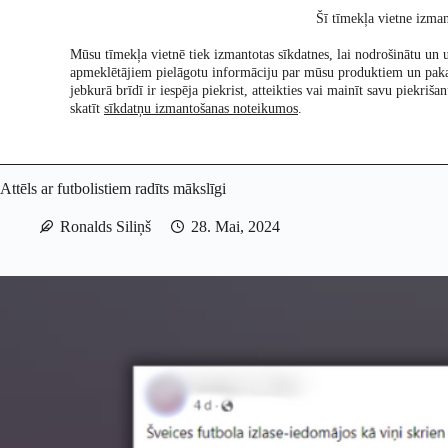
Skip
Šī tīmekļa vietne izman
to
content
Mūsu tīmekļa vietnē tiek izmantotas sīkdatnes, lai nodrošinātu un u
apmeklētājiem pielāgotu informāciju par mūsu produktiem un pak
Pētījumi
Re:Ch
jebkurā brīdī ir iespēja piekrist, atteikties vai mainīt savu piekri
skatīt
sīkdatņu izmantošanas noteikumos
.
Attēls ar futbolistiem radīts mākslīgi
Ronalds Siliņš
28. Mai, 2024