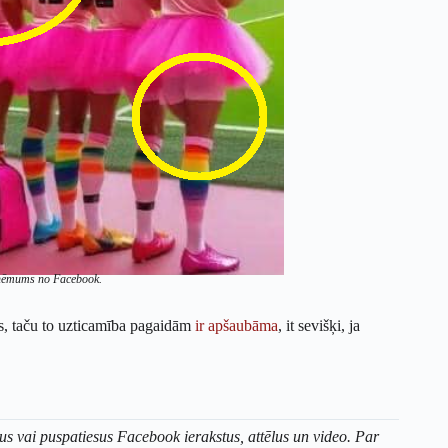
nuzņēmums no Facebook.
lus, taču to uzticamība pagaidām
ir
apšaubāma
, it sevišķi, ja
us vai puspatiesus Facebook ierakstus, attēlus un video. Par