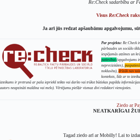
Re:Check sadarbību ar F
Visus
Re:Check
rakst
Ja arī jūs redzat apšaubāmu apgalvojumu, sū
Par projektu:
Re:Check ir 
pārbaudes un sociālo tīkl
iespējamās atzīmes un kr
patiesībai
(apgalvojums ir 
neprecizitātes),
puspaties
noklusēta),
drīzāk nav tai
konteksts, līdz ar to izte
izteikums ir pretrunā ar paša iepriekš teikto vai darīto vai trūkst būtiskas papildu informācija
autors neapzināti maldina vai melo). Vērtējumu piešķir vismaz divi redaktori vienojoties.
Ziedo ar Pa
NEATKARĪGAI ŽU
Tagad ziedo arī ar Mobilly! Lai to izda