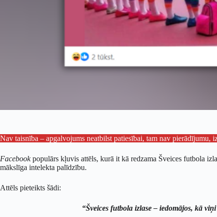
Nav taisnība – apgalvojums neatbilst patiesībai, tam nav pierādījumu, 
Facebook
populārs kļuvis attēls, kurā it kā redzama Šveices futbola iz
mākslīga intelekta palīdzību.
Attēls pieteikts šādi:
“Šveices futbola izlase – iedomājos, kā vi