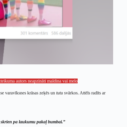
izteikuma autors neapzināti maldina vai melo
lase varavīksnes krāsas zeķēs un
tutu
svārkos. Attēls radīts ar
ņi skrien pa laukumu pakaļ bumbai.”