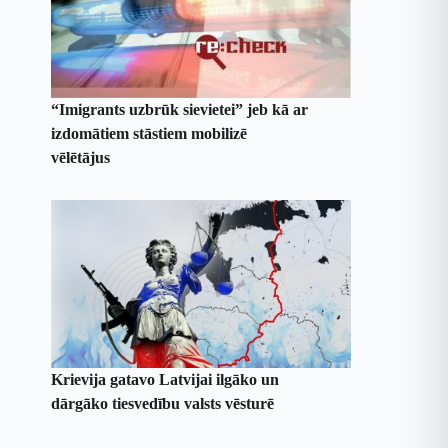
“Imigrants uzbrūk sievietei” jeb kā ar
izdomātiem stāstiem mobilizē
vēlētājus
Krievija gatavo Latvijai ilgāko un
dārgāko tiesvedību valsts vēsturē