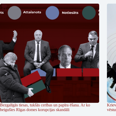
Bezgalīgās tiesas, tukšās cerības un papīra ēšana. Ar ko
Kriev
beigušies Rīgas domes korupcijas skandāli
vēstu