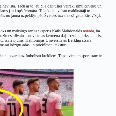
nav īsta. Taču ar to jau bija dalījušies vairāki simti cilvēku un
dams jau kopš februāra. Tolaik citu valstu maldinātāji to
ēls no jauna uzpeldēja pēc Šveices uzvaras šā gada Eirovīzijā.
inieks un mākslīgo attēlu eksperts Kails Makdonalds
norāda
, ka
ozīmes, dīvainas novietotas ķermeņa daļas (zobi, pirksti, ausis,
tu izvietojums. Kalifornijas Universitātes Bērklija atzara
tmasai līdzīgu ādas un priekšmetu tekstūru.
i un uzvārdi uz futbolistu krekliem. Tāpat vienam sportistam ir