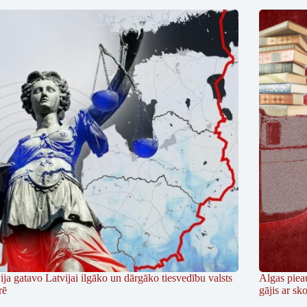
ija gatavo Latvijai ilgāko un dārgāko tiesvedību valsts
Algas piea
rē
gājis ar s