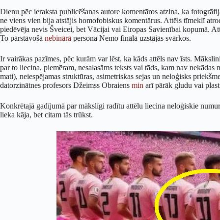
Dienu pēc ieraksta publicēšanas autore komentāros atzina, ka fotogrāfija 
ne viens vien bija atstājis homofobiskus komentārus. Attēls tīmeklī atro
piedēvēja nevis Šveicei, bet Vācijai vai Eiropas Savienībai kopumā. Att
To pārstāvošā
nebinārā
persona Nemo finālā uzstājās svārkos.
Ir vairākas pazīmes, pēc kurām var lēst, ka kāds attēls nav īsts. Māksl
par to liecina, piemēram, nesalasāms teksts vai tāds, kam nav nekādas n
mati), neiespējamas struktūras, asimetriskas sejas un neloģisks priekšme
datorzinātnes profesors Džeimss Obraiens
min
arī pārāk gludu vai plas
Konkrētajā gadījumā par mākslīgi radītu attēlu liecina neloģiskie numur
lieka kāja, bet citam tās trūkst.