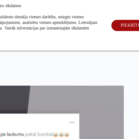
to sīkdatnes
zlabotu tīmekļa vietnes darbību, sniegtu vietnes
alpojumiem, analizētu vietnes apmeklējumu. Lietotājam
PIEKRĪT
eck
Par mums
Vēlēšanas 2026
šanu. Vairāk informācijas par izmantotajām sīkdatnēm