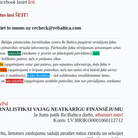
acebook lasiet
šeit.
us lasi ŠEIT!
tiet to mums uz recheck@rebaltica.com
Baltijas pētnieciskās žurnālistikas centra Re:Baltica paspārnē strādājoša faktu
u pētniecības virtuāla laboratorija. Pārbaudīto faktu vērtējumam izmantojam sešas
āsas:
patiesība
(izteikums ir precīzs un faktoloģiski pierādāms),
tuvu
lielākoties patiess, taču ir pieļautas sīkas
ība
(apgalvojums satur gan patiesu, gan nepatiesu informāciju, daļa faktu ir
snība
(apgalvojumā ir kripata patiesības, taču nav ņemti vērā būtiski fakti un/vai
ikums ir maldinošs),
trūkst konteksta
– tiek salīdzinātas nesalīdzināmas lietas,
s un
nav taisnība
(apgalvojums neatbilst patiesībai, tam nav pierādījumu, izteikuma
yPal
RNĀLISTIKAI VAJAG NEATKARĪGU FINANSĒJUMU
Ja Jums patīk Re:Baltica darbs,
atbalstiet mūs
!
Konts: LV38RIKO0001060112712
rītu, lietotnes ziedojumu sadaļā atrodiet mūsu zīmolu un sekojiet