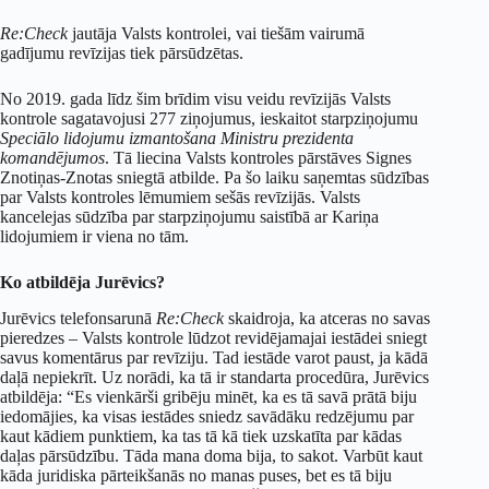
Re:Check
jautāja Valsts kontrolei, vai tiešām vairumā
gadījumu revīzijas tiek pārsūdzētas.
No 2019. gada līdz šim brīdim visu veidu revīzijās Valsts
kontrole sagatavojusi 277 ziņojumus, ieskaitot starpziņojumu
Speciālo lidojumu izmantošana Ministru prezidenta
komandējumos
. Tā liecina Valsts kontroles pārstāves Signes
Znotiņas-Znotas sniegtā atbilde.
Pa šo laiku saņemtas sūdzības
par Valsts kontroles lēmumiem sešās revīzijās. Valsts
kancelejas sūdzība par starpziņojumu saistībā ar Kariņa
lidojumiem ir viena no tām.
Ko atbildēja Jurēvics?
Jurēvics telefonsarunā
Re:Check
skaidroja, ka atceras no savas
pieredzes – Valsts kontrole lūdzot revidējamajai iestādei sniegt
savus komentārus par revīziju. Tad iestāde varot paust, ja kādā
daļā nepiekrīt. Uz norādi, ka tā ir standarta procedūra, Jurēvics
atbildēja: “Es vienkārši gribēju minēt, ka es tā savā prātā biju
iedomājies, ka visas iestādes sniedz savādāku redzējumu par
kaut kādiem punktiem, ka tas tā kā tiek uzskatīta par kādas
daļas pārsūdzību. Tāda mana doma bija, to sakot. Varbūt kaut
kāda juridiska pārteikšanās no manas puses, bet es tā biju