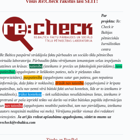
Visus
Re:Check
rakstus lasi ŠEIT!
Par
projektu:
Re:
Check ir
Baltijas
pētnieciskās
žurnālistikas
centra
Re:Baltica paspārnē strādājoša faktu pārbaudes un sociālo tīklu pētniecības
virtuāla laboratorija. Pārbaudīto faktu vērtējumam izmantojam sešas iespējamās
atzīmes un krāsas:
patiesība
(izteikums ir precīzs un faktoloģiski pierādāms),
tuvu
patiesībai
(apgalvojums ir lielākoties patiess, taču ir pieļautas sīkas
neprecizitātes),
puspatiesība
(apgalvojums satur gan patiesu, gan nepatiesu
informāciju, daļa faktu ir noklusēta),
drīzāk nav taisnība
(apgalvojumā ir kripata
patiesības, taču nav ņemti vērā būtiski fakti un/vai konteksts, līdz ar to izteikums ir
maldinošs),
trūkst konteksta
– tiek salīdzinātas nesalīdzināmas lietas, izteikums ir
pretrunā ar paša iepriekš teikto vai darīto vai trūkst būtiskas papildu informācijas
un
nav taisnība
(apgalvojums neatbilst patiesībai, tam nav pierādījumu, izteikuma
autors neapzināti maldina vai melo). Vērtējumu piešķir vismaz divi redaktori
vienojoties.
Ja arī jūs redzat apšaubāmu apgalvojumu, sūtiet to mums uz
recheck@rebaltica.com
Ziedo ar PayPal