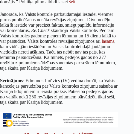
domājis.” Politiķa pilno atbildi lasiet
šeit
.
Jānorāda, ka Valsts kontrole pārbaudāmajai iestādei vienmēr
pirms publicēšanas nosūta revīzijas ziņojumu. Divu nedēļu
laikā šī iestāde var precizēt faktus, sniegt papildu informāciju
vai komentārus,
Re:Check
skaidroja Valsts kontrole. Pēc tam
Valsts kontroles padome pieņem lēmumu un 15 dienu laikā to
var pārsūdzēt. Valsts kontroles revīzijas ziņojumos arī
lasāms
,
ka revidētajām iestādēm un Valsts kontrolei daļā jautājumu
viedoklis nereti atšķiras. Taču tas nebūt nav tas pats, kas
lēmuma pārsūdzēšana. Kā minēts, pēdējos gados no 277
revīziju ziņojumiem sūdzības saņemtas par sešiem lēmumiem,
tajā skaitā par Kariņa lidojumiem.
Secinājums
: Edmunds Jurēvics (JV) vedina domāt, ka Valsts
kancelejas pārsūdzība par Valsts kontroles ziņojumu saistībā ar
Kariņa lidojumiem ir ierasta prakse. Patiesībā pēdējos gados
no vairāk nekā 250 revīzijas ziņojumiem pārsūdzēti tikai seši,
tajā skaitā par Kariņa lidojumiem.