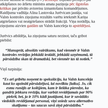
atkāpšanos no ārlietu ministra amata paziņoja
pēc
ilgstošas
kritikas
par privāto avioreisu izmantošanu komandējumos.
Raidījuma vadītāja Alina Lastovska Jurēvicam jautāja, vai
Valsts kontroles ziņojuma rezultāts varētu ietekmēt Kariņa
atgriešanos vai neatgriešanos strādāt frakcijā. Viņa norādīja, ka
ziņojumu aizvien
gaidām
un Valsts kanceleja to
apstrīdējusi
.
Jurēvics atbildēja, ka ziņojuma saturu nezinot, taču gribot
piebilst:
“Manuprāt, absolūts vairākums, kad vienmēr ir Valsts
kontroles revīzijas jebkādā iestādē, jebkādā uzņēmumā, tā
pārsūdzība skan tā dramatiski, bet vienmēr tas tā notiek.”
Viņš turpināja:
“Es arī gribētu noņemt to spekulāciju, ka Valsts kanceleja
kaut ko apzināti pārsūdzējusi, lai novilktu [laiku]. Jo, cik
esmu runājis ar kolēģiem, kam ir lielāka pieredze, ka
gandrīz jebkura revīzija, kur varbūt revidējamais par 90%
piekrīt, bet, ja ir 10% kādi jautājumi, kur ir savādāks
viedoklis revidējamai personai, viņi sniedz savu alternatīvo
skatījumu – tas saucas savā ziņā pārsūdzība.”