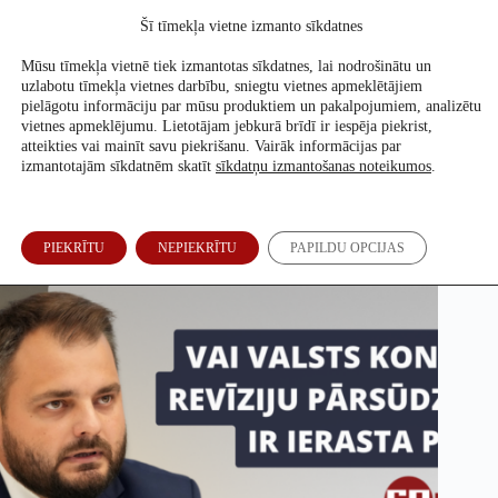
Skip
Šī tīmekļa vietne izmanto sīkdatnes
to
Atbalsti mūs
content
Mūsu tīmekļa vietnē tiek izmantotas sīkdatnes, lai nodrošinātu un
uzlabotu tīmekļa vietnes darbību, sniegtu vietnes apmeklētājiem
pielāgotu informāciju par mūsu produktiem un pakalpojumiem, analizētu
vietnes apmeklējumu. Lietotājam jebkurā brīdī ir iespēja piekrist,
Vai Valsts kontroles revīziju pārsūdzēšana ir ierasta prakse?
atteikties vai mainīt savu piekrišanu. Vairāk informācijas par
izmantotajām sīkdatnēm skatīt
sīkdatņu izmantošanas noteikumos
.
Annija Petrova
,
Ronalds Siliņš
5. Apr, 2024
PIEKRĪTU
NEPIEKRĪTU
PAPILDU OPCIJAS