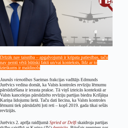
Drīzāk nav taisnība – apgalvojumā ir kripata patiesības, taču
nav ņemti vērā būtiski fakti un/vai konteksts, līdz ar to
izteikums ir maldinošs
Jaunās vienotības
Saeimas frakcijas vadītājs Edmunds
Jurēvics vedina domāt, ka Valsts kontroles revīziju lēmumu
pārsūdzēšana ir ierasta prakse. Tā viņš izteicās kontekstā ar
Valsts kancelejas pārsūdzēto revīziju partijas biedra Krišjāņa
Kariņa lidojumu lietā. Taču dati liecina, ka Valsts kontroles
lēmumi tiek pārsūdzēti ļoti reti – kopš 2019. gada tikai sešās
revīzijās.
Jurēvics 2. aprīļa raidījumā
Spried ar
Delfi
skaidroja partijas
rīcību saistībā ar Kariņa (JV)
demisiju
. Bijušais premjers par