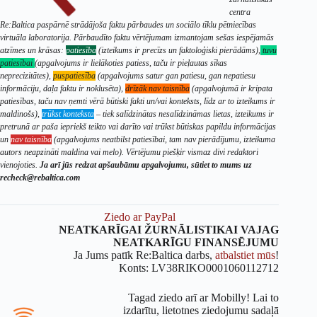
centra
Re:Baltica paspārnē strādājoša faktu pārbaudes un sociālo tīklu pētniecības
virtuāla laboratorija. Pārbaudīto faktu vērtējumam izmantojam sešas iespējamās
atzīmes un krāsas:
patiesība
(izteikums ir precīzs un faktoloģiski pierādāms),
tuvu
patiesībai
(apgalvojums ir lielākoties patiess, taču ir pieļautas sīkas
neprecizitātes),
puspatiesība
(apgalvojums satur gan patiesu, gan nepatiesu
informāciju, daļa faktu ir noklusēta),
drīzāk nav taisnība
(apgalvojumā ir kripata
patiesības, taču nav ņemti vērā būtiski fakti un/vai konteksts, līdz ar to izteikums ir
maldinošs),
trūkst konteksta
– tiek salīdzinātas nesalīdzināmas lietas, izteikums ir
pretrunā ar paša iepriekš teikto vai darīto vai trūkst būtiskas papildu informācijas
un
nav taisnība
(apgalvojums neatbilst patiesībai, tam nav pierādījumu, izteikuma
autors neapzināti maldina vai melo). Vērtējumu piešķir vismaz divi redaktori
vienojoties.
Ja arī jūs redzat apšaubāmu apgalvojumu, sūtiet to mums uz
recheck@rebaltica.com
Ziedo ar PayPal
NEATKARĪGAI ŽURNĀLISTIKAI VAJAG
NEATKARĪGU FINANSĒJUMU
Ja Jums patīk Re:Baltica darbs,
atbalstiet mūs
!
Konts: LV38RIKO0001060112712
Tagad ziedo arī ar Mobilly! Lai to
izdarītu, lietotnes ziedojumu sadaļā