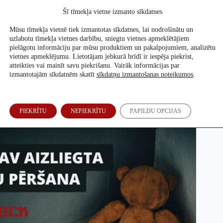
Skip
Šī tīmekļa vietne izmanto sīkdatnes
to
Atbalsti mūs
content
Mūsu tīmekļa vietnē tiek izmantotas sīkdatnes, lai nodrošinātu un
uzlabotu tīmekļa vietnes darbību, sniegtu vietnes apmeklētājiem
pielāgotu informāciju par mūsu produktiem un pakalpojumiem, analizētu
vietnes apmeklējumu. Lietotājam jebkurā brīdī ir iespēja piekrist,
ASV nav aizliegta bērnu pēršana
atteikties vai mainīt savu piekrišanu. Vairāk informācijas par
izmantotajām sīkdatnēm skatīt
sīkdatņu izmantošanas noteikumos
.
Ronalds Siliņš
27. Feb, 2024
PIEKRĪTU
NEPIEKRĪTU
PAPILDU OPCIJAS