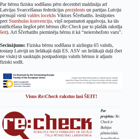
Par bērnu fizisku sodīšanu pērn decembrī maldināja arī
Latvijas Svarcelšanas federācijas
prezidents
un partijas
Latvija
pirmajā vietā
valdes loceklis
Viktors Ščerbatihs. Iestājoties
pret
Stambulas konvenciju
, viņš nepamatoti apgalvoja, ka tās
ratificēšana liegšot pērt bērnus (
Re:Check
par to plašāk rakstīja
šeit
). Arī Ščerbatihs pieminēja bērnu it kā “neierobežoto varu”.
Secinājums:
Fiziska bērnu sodīšana ir aizliegta 65 valstīs,
tostarp Latvijā un lielākajā daļā ES. ASV un lielākajā daļā (bet
ne visās) tā sauktajās postpadomju valstīs bērnus ir atļauts
fiziski sodīt.
Visus
Re:Check
rakstus lasi ŠEIT!
Par
projektu:
Re:
Check ir
Baltijas
pētnieciskās
žurnālistikas