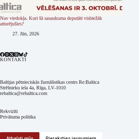
Nav viedokļa. Kuri šā sasaukuma deputāti visbiežāk
atturējušies?
27. Jūn, 2026
KONTAKTI
Baltijas pētnieciskās žurnālistikas centrs Re:Baltica
Strēlnieku iela 4a, Rīga, LV-1010
rebaltica@rebaltica.com
Rekvizīti
Privātuma politika
Atbalsti mūs
Pieraksties jaunumiem