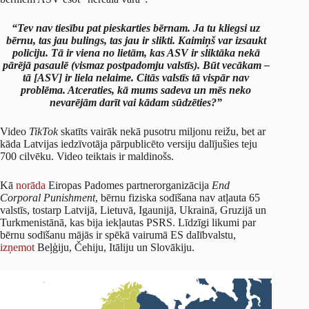
“Tev nav tiesību pat pieskarties bērnam. Ja tu kliegsi uz
bērnu, tas jau bulings, tas jau ir slikti. Kaimiņš var izsaukt
policiju. Tā ir viena no lietām, kas ASV ir sliktāka nekā
pārējā pasaulē (vismaz postpadomju valstīs). Būt vecākam –
tā [ASV] ir liela nelaime. Citās valstīs tā vispār nav
problēma. Atceraties, kā mums sadeva un mēs neko
nevarējām darīt vai kādam sūdzēties?”
Video
TikTok
skatīts vairāk nekā pusotru miljonu reižu, bet ar
kāda Latvijas iedzīvotāja pārpublicēto versiju dalījušies teju
700 cilvēku. Video teiktais ir maldinošs.
Kā
norāda
Eiropas Padomes partnerorganizācija
End
Corporal Punishment
, bērnu fiziska sodīšana nav atļauta 65
valstīs, tostarp Latvijā, Lietuvā, Igaunijā, Ukrainā, Gruzijā un
Turkmenistānā, kas bija iekļautas PSRS. Līdzīgi likumi par
bērnu sodīšanu mājās ir spēkā vairumā ES dalībvalstu,
izņemot
Beļģiju, Čehiju, Itāliju un Slovākiju.