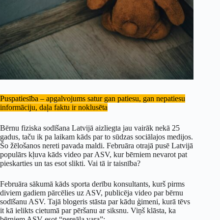
Puspatiesība – apgalvojums satur gan patiesu, gan nepatiesu
informāciju, daļa faktu ir noklusēta
Bērnu fiziska sodīšana Latvijā aizliegta jau vairāk nekā 25
gadus, taču ik pa laikam kāds par to sūdzas sociālajos medijos.
Šo žēlošanos nereti pavada maldi. Februāra otrajā pusē Latvijā
populārs kļuva kāds video par ASV, kur bērniem nevarot pat
pieskarties un tas esot slikti. Vai tā ir taisnība?
Februāra sākumā kāds sporta derību konsultants, kurš pirms
diviem gadiem pārcēlies uz ASV, publicēja video par bērnu
sodīšanu ASV. Tajā blogeris stāsta par kādu ģimeni, kurā tēvs
it kā ielikts cietumā par pēršanu ar siksnu. Viņš klāsta, ka
bērniem ASV esot “nereāla vara”: