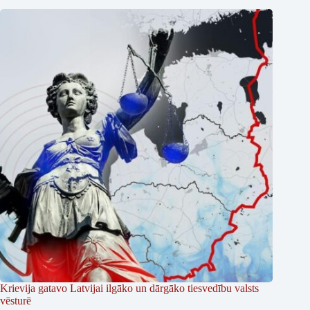
Krievija gatavo Latvijai ilgāko un dārgāko tiesvedību valsts
vēsturē