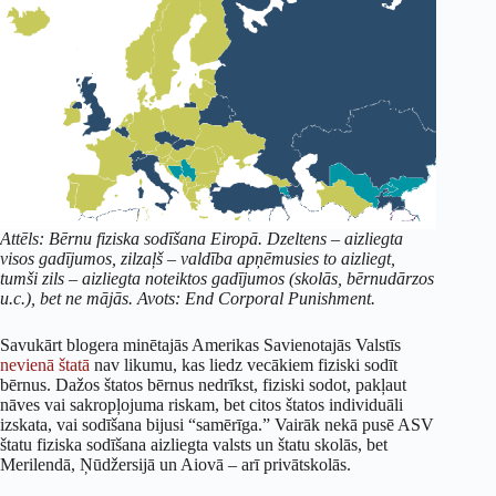
Attēls: Bērnu fiziska sodīšana Eiropā. Dzeltens – aizliegta
visos gadījumos, zilzaļš – valdība apņēmusies to aizliegt,
tumši zils – aizliegta noteiktos gadījumos (skolās, bērnudārzos
u.c.), bet ne mājās. Avots: End Corporal Punishment.
Savukārt blogera minētajās Amerikas Savienotajās Valstīs
nevienā štatā
nav likumu, kas liedz vecākiem fiziski sodīt
bērnus. Dažos štatos bērnus nedrīkst, fiziski sodot, pakļaut
nāves vai sakropļojuma riskam, bet citos štatos individuāli
izskata, vai sodīšana bijusi “samērīga.” Vairāk nekā pusē ASV
štatu fiziska sodīšana aizliegta valsts un štatu skolās, bet
Merilendā, Ņūdžersijā un Aiovā – arī privātskolās.