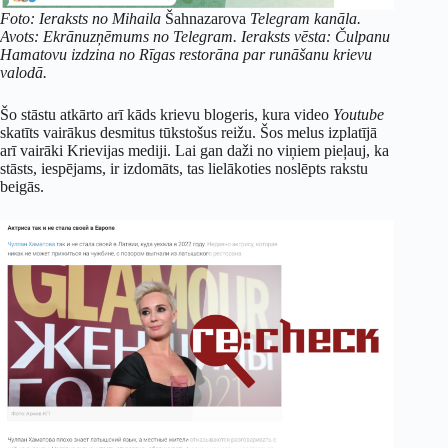
Foto: Ieraksts no Mihaila
Šahnazarova
Telegram kanāla.
Avots: Ekrānuzņēmums no Telegram. Ieraksts vēsta: Čulpanu
Hamatovu izdzina no Rīgas restorāna par runāšanu krievu
valodā.
Šo stāstu atkārto arī kāds krievu blogeris, kura video
Youtube
skatīts vairākus desmitus tūkstošus reižu. Šos melus izplatījā
arī vairāki Krievijas mediji. Lai gan daži no viņiem pieļauj, ka
stāsts, iespējams, ir izdomāts, tas lielākoties noslēpts rakstu
beigās.