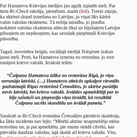
Par Hamatovu Krievijas medijos jau agrāk izplatīti meli. Par
tiem
Re:Check
rakstīja, piemēram, martā (
šeit
). Toreiz ziņoja,
ka aktrisei draud izmešana no Latvijas, jo viņai liks kārtot
valsts valodas eksāmenu. Tā nebija taisnība, jo prasība
nokārtot valodas eksāmenu attiecās tikai uz bijušajiem Latvijas
pilsoņiem un nepilsoņiem, kas savulaik pieņēmuši Krievijas
pilsonību.
Tagad, novembra beigās, sociālajā medijā
Telegram
izskan
jauni meli. Proti, ka Hamatova izmesta no restorāna, jo esot
runājusi krievu valodā. Ierakstā teikts:
“Čulpanu Hamatovu izlika no restorāna Rīgā, jo viņa
nerunāja latviski. (…) Hamatovu atteicās apkalpot viesmīlis
pazīstamajā Rīgas restorānā Čemodāns, jo aktrise pasūtīja
nevis latviski, bet krievu valodā. Iestādes apmeklētāji par to
bija sašutuši un pieprasīja viņu izraidīt, kā rezultātā
Čulpana sacēla skandālu un iestādi pameta.”
Sarakstē ar
Re:Check
restorāna
Čemodāns
pārstāvis skaidroja,
ka šāda incidenta nav bijis: “Minētā aktrise neapmeklēja mūsu
restorānu un, ja pat apmeklētu, pie mums strādā cilvēki, kas
pārvalda daudzas valodas, tajā skaitā arī krievu valodu. Viss,