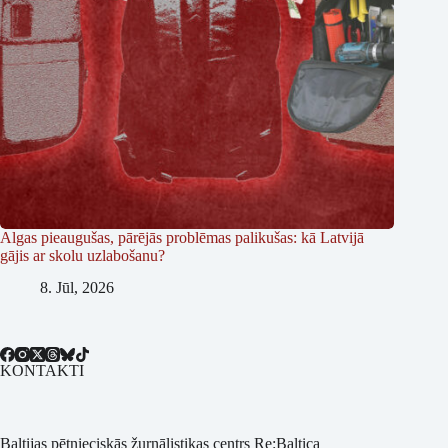
Algas pieaugušas, pārējās problēmas palikušas: kā Latvijā
gājis ar skolu uzlabošanu?
8. Jūl, 2026
KONTAKTI
Baltijas pētnieciskās žurnālistikas centrs Re:Baltica