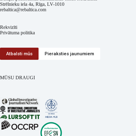
Strēlnieku iela 4a, Rīga, LV-1010
rebaltica@rebaltica.com
Rekvizīti
Privātuma politika
Atbalsti mūs
Pieraksties jaunumiem
MŪSU DRAUGI