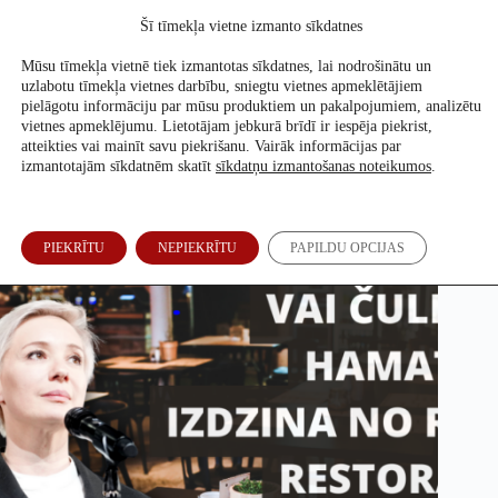
Skip
Šī tīmekļa vietne izmanto sīkdatnes
to
Atbalsti mūs
content
Mūsu tīmekļa vietnē tiek izmantotas sīkdatnes, lai nodrošinātu un
uzlabotu tīmekļa vietnes darbību, sniegtu vietnes apmeklētājiem
pielāgotu informāciju par mūsu produktiem un pakalpojumiem, analizētu
vietnes apmeklējumu. Lietotājam jebkurā brīdī ir iespēja piekrist,
Vai Čulpanu Hamatovu izdzina no Rīgas restorāna?
atteikties vai mainīt savu piekrišanu. Vairāk informācijas par
izmantotajām sīkdatnēm skatīt
sīkdatņu izmantošanas noteikumos
.
Ronalds Siliņš
1. Dec, 2023
PIEKRĪTU
NEPIEKRĪTU
PAPILDU OPCIJAS