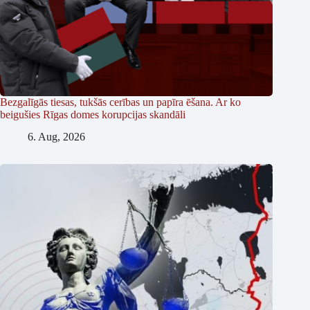
Bezgalīgās tiesas, tukšās cerības un papīra ēšana. Ar ko
beigušies Rīgas domes korupcijas skandāli
6. Aug, 2026