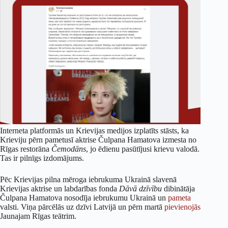
Interneta platformās un Krievijas medijos izplatīts stāsts, ka
Krieviju pērn pametusī aktrise Čulpana Hamatova izmesta no
Rīgas restorāna
Čemodāns
, jo ēdienu pasūtījusi krievu valodā.
Tas ir pilnīgs izdomājums.
Pēc Krievijas pilna mēroga iebrukuma Ukrainā slavenā
Krievijas aktrise un labdarības fonda
Dāvā dzīvību
dibinātāja
Čulpana Hamatova nosodīja iebrukumu Ukrainā un
pameta
valsti. Viņa pārcēlās uz dzīvi Latvijā un pērn martā
pievienojās
Jaunajam Rīgas teātrim.