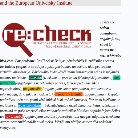
and the European University Institute.
Ja arī jūs
redzat
apšaubāmu
apgalvojumu,
sūtiet to
mums uz
recheck@reba
ltica.com.
Par projektu:
Re:Check ir Baltijas pētnieciskās žurnālistikas centra
Re:Baltica paspārnē strādājoša faktu pārbaudes un sociālo tīklu pētniecības
virtuāla laboratorija. Pārbaudīto faktu vērtējumam izmantojam sešas iespējamās
atzīmes un krāsas:
patiesība
(izteikums ir precīzs un faktoloģiski pierādāms),
tuvu
patiesībai
(apgalvojums ir lielākoties patiess, taču ir pieļautas sīkas
neprecizitātes),
puspatiesība
(apgalvojums satur gan patiesu, gan nepatiesu
informāciju, daļa faktu ir noklusēta),
drīzāk nav taisnība
(apgalvojumā ir kripata
patiesības, taču nav ņemti vērā būtiski fakti un/vai konteksts, līdz ar to izteikums ir
maldinošs),
trūkst konteksta
– tiek salīdzinātas nesalīdzināmas lietas, izteikums ir
pretrunā ar paša iepriekš teikto vai darīto vai trūkst būtiskas papildu informācijas
un
nav taisnība
(apgalvojums neatbilst patiesībai, tam nav pierādījumu, izteikuma
autors neapzināti maldina vai melo). Vērtējumu piešķir vismaz divi redaktori
vienojoties.