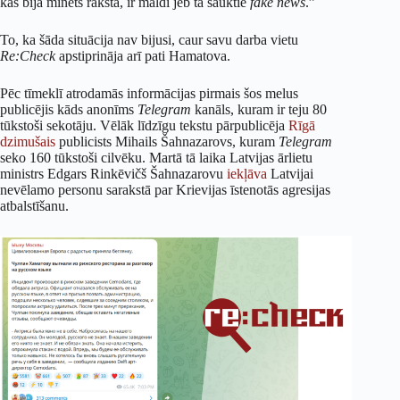
kas bija minēts rakstā, ir maldi jeb tā sauktie
fake news
.”
To, ka šāda situācija nav bijusi, caur savu darba vietu
Re:Check
apstiprināja arī pati Hamatova.
Pēc tīmeklī atrodamās informācijas pirmais šos melus
publicējis kāds anonīms
Telegram
kanāls, kuram ir teju 80
tūkstoši sekotāju. Vēlāk līdzīgu tekstu pārpublicēja
Rīgā
dzimušais
publicists Mihails Šahnazarovs, kuram
Telegram
seko 160 tūkstoši cilvēku. Martā tā laika Latvijas ārlietu
ministrs Edgars Rinkēvičš Šahnazarovu
iekļāva
Latvijai
nevēlamo personu sarakstā par Krievijas īstenotās agresijas
atbalstīšanu.