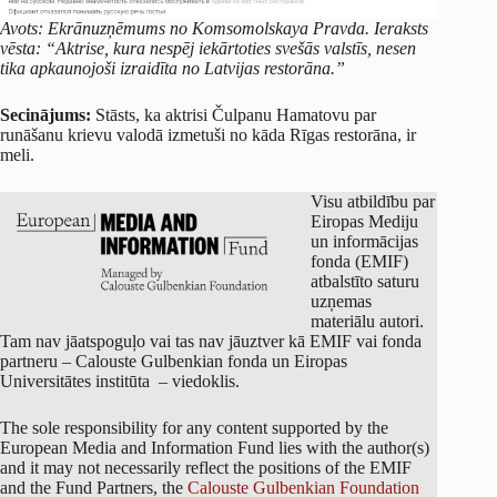
Avots: Ekrānuzņēmums no Komsomolskaya Pravda. Ieraksts
vēsta: “Aktrise, kura nespēj iekārtoties svešās valstīs, nesen
tika apkaunojoši izraidīta no Latvijas restorāna.”
Secinājums:
Stāsts, ka aktrisi Čulpanu Hamatovu par
runāšanu krievu valodā izmetuši no kāda Rīgas restorāna, ir
meli.
Visu atbildību par
Eiropas Mediju
un informācijas
fonda (EMIF)
atbalstīto saturu
uzņemas
materiālu autori.
Tam nav jāatspoguļo vai tas nav jāuztver kā EMIF vai fonda
partneru – Calouste Gulbenkian fonda un Eiropas
Universitātes institūta – viedoklis.
The sole responsibility for any content supported by the
European Media and Information Fund lies with the author(s)
and it may not necessarily reflect the positions of the EMIF
and the Fund Partners, the
Calouste Gulbenkian Foundation