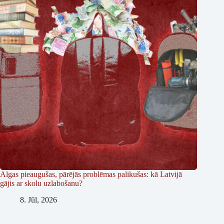
Algas pieaugušas, pārējās problēmas palikušas: kā Latvijā
gājis ar skolu uzlabošanu?
8. Jūl, 2026