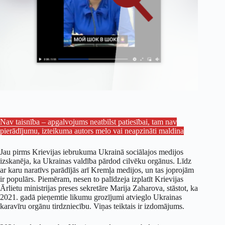
Nav taisnība – apgalvojums neatbilst patiesībai, tam nav
pierādījumu, izteikuma autors melo vai neapzināti maldina
Jau pirms Krievijas iebrukuma Ukrainā sociālajos medijos
izskanēja, ka Ukrainas valdība pārdod cilvēku orgānus. Līdz
ar karu naratīvs parādījās arī Kremļa medijos, un tas joprojām
ir populārs. Piemēram, nesen to palīdzeja izplatīt Krievijas
Ārlietu ministrijas preses sekretāre Marija Zaharova, stāstot, ka
2021. gadā pieņemtie likumu grozījumi atvieglo Ukrainas
karavīru orgānu tirdzniecību. Viņas teiktais ir izdomājums.