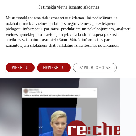
Skip
Šī tīmekļa vietne izmanto sīkdatnes
to
Atbalsti mūs
content
Mūsu tīmekļa vietnē tiek izmantotas sīkdatnes, lai nodrošinātu un
uzlabotu tīmekļa vietnes darbību, sniegtu vietnes apmeklētājiem
pielāgotu informāciju par mūsu produktiem un pakalpojumiem, analizētu
vietnes apmeklējumu. Lietotājam jebkurā brīdī ir iespēja piekrist,
Vai Ukraina ar likuma grozījumiem atļāvusi orgānu
atteikties vai mainīt savu piekrišanu. Vairāk informācijas par
tirdzniecību?
izmantotajām sīkdatnēm skatīt
sīkdatņu izmantošanas noteikumos
.
Ronalds Siliņš
27. Jūn, 2023
PIEKRĪTU
NEPIEKRĪTU
PAPILDU OPCIJAS