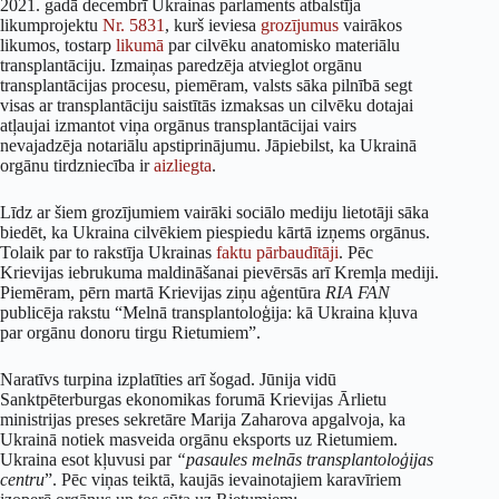
2021. gadā decembrī Ukrainas parlaments atbalstīja
likumprojektu
Nr. 5831
, kurš ieviesa
grozījumus
vairākos
likumos, tostarp
likumā
par cilvēku anatomisko materiālu
transplantāciju. Izmaiņas paredzēja atvieglot orgānu
transplantācijas procesu, piemēram, valsts sāka pilnībā segt
visas ar transplantāciju saistītās izmaksas un cilvēku dotajai
atļaujai izmantot viņa orgānus transplantācijai vairs
nevajadzēja notariālu apstiprinājumu. Jāpiebilst, ka Ukrainā
orgānu tirdzniecība ir
aizliegta
.
Līdz ar šiem grozījumiem vairāki sociālo mediju lietotāji sāka
biedēt, ka Ukraina cilvēkiem piespiedu kārtā izņems orgānus.
Tolaik par to rakstīja Ukrainas
faktu
pārbaudītāji
. Pēc
Krievijas iebrukuma maldināšanai pievērsās arī Kremļa mediji.
Piemēram, pērn martā Krievijas ziņu aģentūra
RIA FAN
publicēja rakstu “Melnā transplantoloģija: kā Ukraina kļuva
par orgānu donoru tirgu Rietumiem”.
Naratīvs turpina izplatīties arī šogad. Jūnija vidū
Sanktpēterburgas ekonomikas forumā Krievijas Ārlietu
ministrijas preses sekretāre Marija Zaharova apgalvoja, ka
Ukrainā notiek masveida orgānu eksports uz Rietumiem.
Ukraina esot kļuvusi par
“pasaules melnās transplantoloģijas
centru
”. Pēc viņas teiktā, kaujās ievainotajiem karavīriem