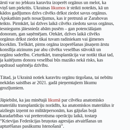
ārsti var no jebkura karavīra izoperēt orgānus un melot, ka
viņš tam piekritis. Ukrainas
likumos
ir strikti noteikts, kā un
kādos gadījumos dzīvs cilvēks drīkst ziedot savus orgānus.
Apskatīsim parīs nosacījumus, kas ir pretrunā ar Zarahovas
teikto. Pirmkārt, lai dzīves laikā cilvēks ziedotu savus orgānus,
iesniegums jāiesniedz abām pusēm – gan potenciālajam
donoram, gan saņēmējam. Otrkārt, dzīves laikā cilvēks
orgānus drīkst ziedot tikai tuvam radiniekam vai ģimenes
loceklim. Treškārt, pirms orgāna izoperēšanas jāsaņem ārstu
konsīlija atzinums par abu cilvēku veselības stāvokli un
orgānu saderību. Ceturtkārt, transplantācija var notikt tikai tad,
ja kaitējums donora veselībai būs mazāks nekā risks, kas
apdraud saņēmēja dzīvību.
Tātad, ja Ukrainā notiek karavīru orgānu tirgošana, tai nebūtu
nekādas saistības ar 2021. gadā pieņemtajiem likumu
grozījumiem.
Jāpiebilst, ka jau minētajā
likumā
par cilvēku anatomisko
materiālu transplantāciju norādīts, ka anatomiskos materiālus ir
aizliegts izņemt no militārpersonām, kas gājušas bojā
karadarbības vai pretterotisma operāciju laikā, tostarp
“Krievijas Federācijas bruņotas agresijas atvairīšanas un
apturēšanas pasākumu īstenošanā”.