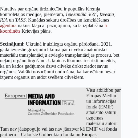
Naratīvs par orgānu tirdzniecību ir populārs Kremļa
kontrolētajos medijos, piemēram,
Telekanālā 360°
,
Izvestia,
RIA
un
TASS
. Kanādas sakaru drošības un izmeklēšanas
aģentūra
nākusi klajā ar paziņojumu, ka tā izplatīšana
ir
koordinēts
Krievijas plāns.
Secinājumi:
Ukrainā ir aizliegta orgānu pārdošana. 2021.
gadā ieviestie grozījumi likumā par cilvēku anatomisko
materiālu transplantāciju atvieglo transplantācijas procesu, bet
neļauj orgānu tirgošanu. Ukrainas likumos ir strikti noteikts,
kā un kādos gadījumos dzīvs cilvēks drīkst ziedot savus
orgānus. Vairāki nosacījumi nodrošina, ka karavīriem nevar
izņemt orgānus un atdot svešiem cilvēkiem.
Visu atbildību par
Eiropas Mediju
un informācijas
fonda (EMIF)
atbalstīto saturu
uzņemas
materiālu autori.
Tam nav jāatspoguļo vai tas nav jāuztver kā EMIF vai fonda
partneru – Calouste Gulbenkian fonda un Eiropas