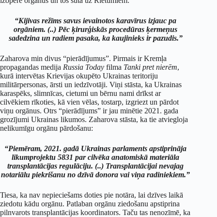
izoperē orgānus un tos sūta uz Rietumiem:
“Kijivas režīms savus ievainotos karavīrus izjauc pa
orgāniem. (..) Pēc ķirurģiskās procedūras ķermeņus
sadedzina un radiem pasaka, ka kaujinieks ir pazudis.”
Zaharova min divus “pierādījumus”. Pirmais ir Kremļa
propagandas medija
Russia Today
filma
Tanki pret nierēm
,
kurā intervētas Krievijas okupēto Ukrainas teritoriju
militārpersonas, ārsti un iedzīvotāji. Viņi stāsta, ka Ukrainas
karaspēks, slimnīcas, cietumi un bērnu nami drīkst ar
cilvēkiem rīkoties, kā vien vēlas, tostarp, izgriezt un pārdot
viņu orgānus. Otrs “pierādījums” ir jau minētie 2021. gada
grozījumi Ukrainas likumos. Zaharova stāsta, ka tie atviegloja
nelikumīgu orgānu pārdošanu:
“Piemēram, 2021. gadā Ukrainas parlaments apstiprināja
likumprojektu 5831 par cilvēka anatomiskā materiāla
transplantācijas regulāciju. (..) Transplantācijai nevajag
notariālu piekrišanu no dzīvā donora vai viņa radiniekiem.”
Tiesa, ka nav nepieciešams doties pie notāra, lai dzīves laikā
ziedotu kādu orgānu. Patlaban orgānu ziedošanu apstiprina
pilnvarots transplantācijas koordinators. Taču tas nenozīmē, ka