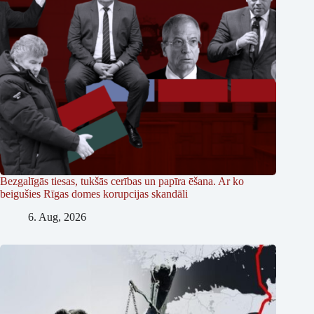
Bezgalīgās tiesas, tukšās cerības un papīra ēšana. Ar ko
beigušies Rīgas domes korupcijas skandāli
6. Aug, 2026