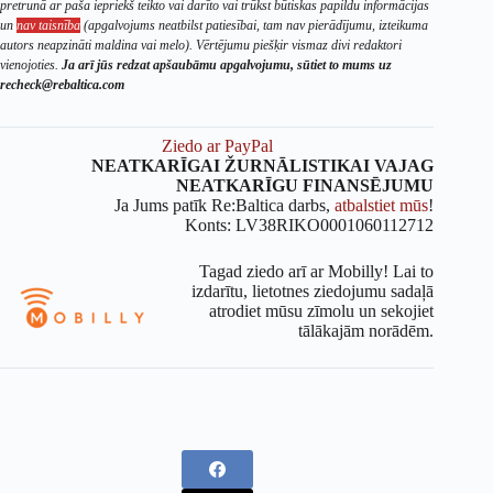
pretrunā ar paša iepriekš teikto vai darīto vai trūkst būtiskas papildu informācijas
un
nav taisnība
(apgalvojums neatbilst patiesībai, tam nav pierādījumu, izteikuma
autors neapzināti maldina vai melo). Vērtējumu piešķir vismaz divi redaktori
vienojoties.
Ja arī jūs redzat apšaubāmu apgalvojumu, sūtiet to mums uz
recheck@rebaltica.com
Ziedo ar PayPal
NEATKARĪGAI ŽURNĀLISTIKAI VAJAG
NEATKARĪGU FINANSĒJUMU
Ja Jums patīk Re:Baltica darbs,
atbalstiet mūs
!
Konts: LV38RIKO0001060112712
Tagad ziedo arī ar Mobilly! Lai to
izdarītu, lietotnes ziedojumu sadaļā
atrodiet mūsu zīmolu un sekojiet
tālākajām norādēm.