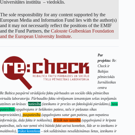
Universitātes institūta – viedoklis.
The sole responsibility for any content supported by the
European Media and Information Fund lies with the author(s)
and it may not necessarily reflect the positions of the EMIF
and the Fund Partners, the
Calouste Gulbenkian Foundation
and the European University Institute.
Par
projektu:
Re:
Check ir
Baltijas
pētnieciskās
žurnālistikas
centra
Re:Baltica paspārnē strādājoša faktu pārbaudes un sociālo tīklu pētniecības
virtuāla laboratorija. Pārbaudīto faktu vērtējumam izmantojam sešas iespējamās
atzīmes un krāsas:
patiesība
(izteikums ir precīzs un faktoloģiski pierādāms),
tuvu
patiesībai
(apgalvojums ir lielākoties patiess, taču ir pieļautas sīkas
neprecizitātes),
puspatiesība
(apgalvojums satur gan patiesu, gan nepatiesu
informāciju, daļa faktu ir noklusēta),
drīzāk nav taisnība
(apgalvojumā ir kripata
patiesības, taču nav ņemti vērā būtiski fakti un/vai konteksts, līdz ar to izteikums ir
maldinošs),
trūkst konteksta
– tiek salīdzinātas nesalīdzināmas lietas, izteikums ir