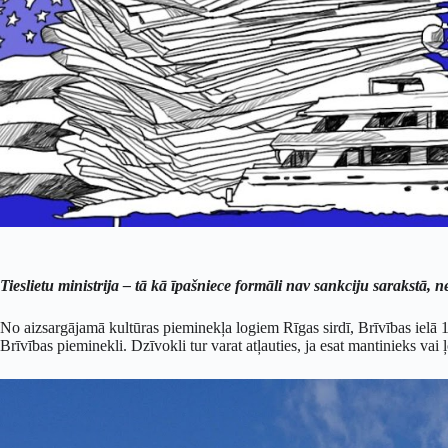
Tieslietu ministrija – tā kā īpašniece formāli nav sankciju sarakstā, 
No aizsargājamā kultūras pieminekļa logiem Rīgas sirdī, Brīvības ielā 
Brīvības pieminekli. Dzīvokli tur varat atļauties, ja esat mantinieks vai 