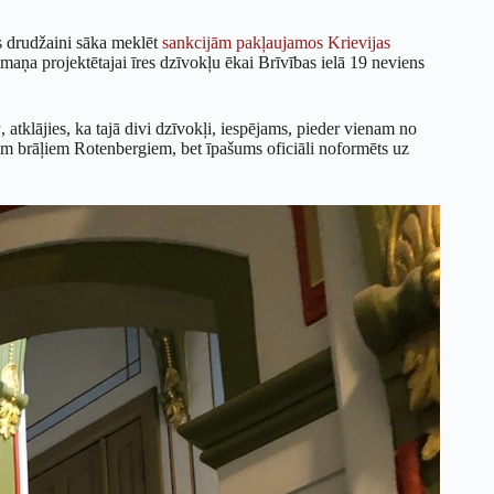
s drudžaini sāka meklēt
sankcijām pakļaujamos Krievijas
umaņa projektētajai īres dzīvokļu ēkai Brīvības ielā 19 neviens
a
, atklājies, ka tajā divi dzīvokļi, iespējams, pieder vienam no
em brāļiem Rotenbergiem, bet īpašums oficiāli noformēts uz