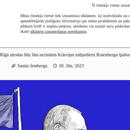
Skip
Šī tīmekļa vietne izman
to
content
Mūsu tīmekļa vietnē tiek izmantotas sīkdatnes, lai nodrošinātu un u
apmeklētājiem pielāgotu informāciju par mūsu produktiem un pak
Pētījumi
Re:Ch
jebkurā brīdī ir iespēja piekrist, atteikties vai mainīt savu piekri
skatīt
sīkdatņu izmantošanas noteikumos
.
Rīgā atrodas līdz šim nezināms Krievijas miljardieru Rotenbergu īpaš
Sanita Jemberga
20. Jūn, 2023