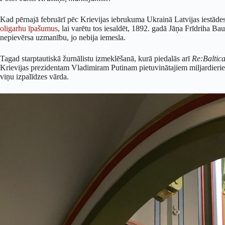
Kad pērnajā februārī pēc Krievijas iebrukuma Ukrainā Latvijas iestāde
oligarhu īpašumus
, lai varētu tos iesaldēt, 1892. gadā Jāņa Frīdriha Ba
nepievērsa uzmanību, jo nebija iemesla.
Tagad starptautiskā žurnālistu izmeklēšanā, kurā piedalās arī
Re:Baltic
Krievijas prezidentam Vladimiram Putinam pietuvinātajiem miljardieri
viņu izpalīdzes vārda.