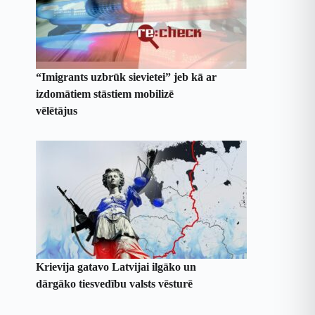
“Imigrants uzbrūk sievietei” jeb kā ar
izdomātiem stāstiem mobilizē
vēlētājus
Krievija gatavo Latvijai ilgāko un
dārgāko tiesvedību valsts vēsturē