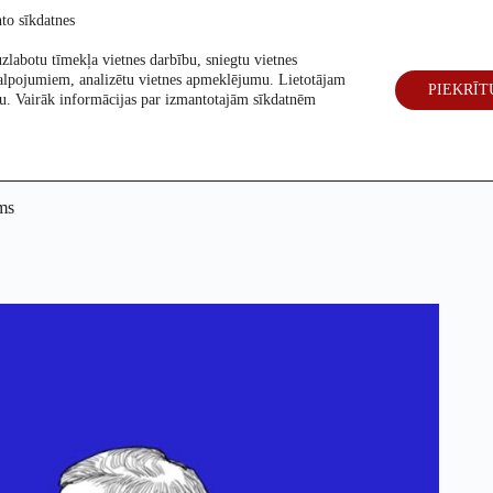
to sīkdatnes
zlabotu tīmekļa vietnes darbību, sniegtu vietnes
alpojumiem, analizētu vietnes apmeklējumu. Lietotājam
PIEKRĪT
eck
Par mums
Vēlēšanas 2026
šanu. Vairāk informācijas par izmantotajām sīkdatnēm
ums