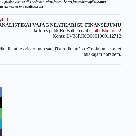
u piešķir vismaz divi redaktori vienojoties.
Ja arī jūs redzat apšaubāmu
ums uz recheck@rebaltica.com
yPal
RNĀLISTIKAI VAJAG NEATKARĪGU FINANSĒJUMU
Ja Jums patīk Re:Baltica darbs,
atbalstiet mūs
!
Konts: LV38RIKO0001060112712
rītu, lietotnes ziedojumu sadaļā atrodiet mūsu zīmolu un sekojiet
tālākajām norādēm.