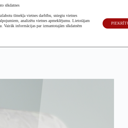
to sīkdatnes
zlabotu tīmekļa vietnes darbību, sniegtu vietnes
alpojumiem, analizētu vietnes apmeklējumu. Lietotājam
PIEKRĪT
eck
Par mums
Vēlēšanas 2026
šanu. Vairāk informācijas par izmantotajām sīkdatnēm