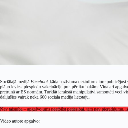
Sociālajā medijā
Facebook
kāda pazīstama dezinformatore publicējusi 
plāno ieviest piespiedu vakcināciju pret pērtiķu bakām. Viņa arī apgalvo
pretrunā ar ES normām. Turklāt ierakstā manipulatīvi samontēti veci vid
dalījušies vairāk nekā 600 sociālā medija lietotāju.
Nav taisnība – apgalvojums neatbilst patiesībai, tam nav pierādījumu, 
Video autore apgalvo: