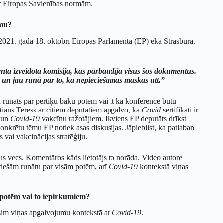
 ar Eiropas Savienības normām.
umu?
 2021. gada 18. oktobrī Eiropas Parlamenta (EP) ēkā Strasbūrā.
nta izveidota komisija, kas pārbaudīja visus šos dokumentus.
 un jau runā par to, ka nepieciešamas maskas utt.”
tu runāts par pērtiķu baku potēm vai it kā konference būtu
tians Teress ar citiem deputātiem apgalvo, ka
Covid
sertifikāti ir
S un
Covid-19
vakcīnu ražotājiem. Ikviens EP deputāts drīkst
onkrētu tēmu EP notiek asas diskusijas. Jāpiebilst, ka patlaban
vai vakcinācijas stratēģiju.
šus vecs. Komentāros kāds lietotājs to norāda. Video autore
e tiešām runātu par visām potēm, arī
Covid-19
kontekstā viņas
potēm vai to iepirkumiem?
īsim viņas apgalvojumu kontekstā ar
Covid-19
.