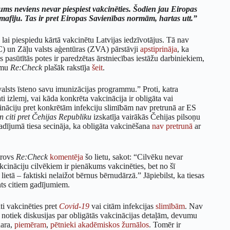
ms neviens nevar piespiest vakcinēties. Šodien jau Eiropas
 mafiju. Tas ir pret Eiropas Savienības normām, hartas utt.”
 lai piespiedu kārtā vakcinētu Latvijas iedzīvotājus. Tā nav
KC) un Zāļu valsts aģentūras (ZVA) pārstāvji
apstiprināja
, ka
pasūtītās potes ir paredzētas ārstniecības iestāžu darbiniekiem,
kumu
Re:Check
plašāk rakstīja
šeit
.
alsts īsteno savu imunizācijas programmu.” Proti, katra
izlemj, vai kāda konkrēta vakcinācija ir obligāta vai
kcināciju pret konkrētām infekciju slimībām nav pretrunā ar ES
n citi pret Čehijas Republiku
izskatīja vairākās Čehijas pilsoņu
adījumā tiesa secināja, ka obligāta vakcinēšana
nav pretrunā
ar
trovs
Re:Check
komentēja
šo lietu, sakot: “Cilvēku nevar
kcināciju cilvēkiem ir pienākums vakcinēties, bet no šī
etā – faktiski nelaižot bērnus bērnudārzā.” Jāpiebilst, ka tiesas
ents citiem gadījumiem.
ti vakcinēties pret
Covid-19
vai citām infekcijas
slimībām
. Nav
 notiek diskusijas par obligātās vakcinācijas detaļām, devumu
dara,
piemēram
,
pētnieki
akadēmiskos
žurnālos
. Tomēr ir