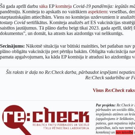
Šā gada aprīlī darbu
sāka
EP
komiteja
Covid-19 pandēmija: iegūtās mā
pandēmiju. Komiteja to apskatīs no vairākiem
aspektiem
: veselības, d
starptautiskajām attiecībām. Viens no komitejas uzdevumiem ir analizē
tostarp
Covid
sertifikātus. Komiteja analizēs arī ES vakcinācijas strat
saistītos jautājumus. Tā plāno darbu beigt tikai 2023. gada aprīlī, tādēļ 
dokumentus”, un domāt, ka atrasts kas aizdomīgs vai nelikumīgs.
Secinājums:
Nākotnē situācija var būtiski mainīties, bet patlaban na
plāno obligātu vakcināciju pret pērtiķu bakām. Obligāta vakcinācija 
pamata apgalvojumam, ka kāda EP komisija ir atradusi ko aizdomīgu va
Šis raksts ir daļa no Re:Check darba, pārbaudot iespējami nepaties
Re:Check sadarbību ar F
Visus
Re:Check
rakst
Par projektu:
Re:Check ir B
pārbaudes un sociālo tīklu
iespējamās atzīmes un krā
(apgalvojums ir lielākoties 
patiesu, gan nepatiesu info
patiesības, taču nav ņemti v
konteksta) un
nav taisnība
(