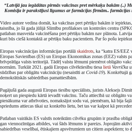
“Latvijā jau iegādātas pirmās vakcīnas pret mērkaķu bakām (..) Mu
Komisija ir parakstījusi līgumus ar farmācijas firmām.. farmācijas
Video autore vedina domāt, ka vakcīnas pret pērtiķu bakām ir iepirktas,
taisnība, jo šā gada jūlijā Slimību profilakses un kontroles centra (SP
patlaban masveida vakcinēšana pret pērtiķu bakām nav plānota. Latvijas 
kuri būs ciešā kontaktā ar pērtiķu baku pacientiem. Par šo pošu iepir
Eiropas vakcinācijas informācijas portālā
skaidrots
, ka “katra ES/EEZ v
Eiropas Savienības (ES) un Eiropas Ekonomikas zonas (EEZ) valsts pati 
brīvprātīga valsts teritorijā. Tādēļ valstu lēmumi piemērot obligāto va
normām. Turklāt 2021. gadā Eiropas cilvēktiesību tiesa
lietā
Vavrička u
sūdzības par obligātu vakcināciju (nesaistīti ar
Covid-19
). Konkrētajā g
demokrātiskās sabiedrības pamattiesībām.
Pagājušā gada augustā Eiropas tiesību speciālists, jurists Aleksejs Dimi
noķert un piespiedu kārtā ievadīt vakcīnu. Taču attiecībā uz obligāto va
pienākuma var atbrīvoties, nomaksājot sodu vai, piemēram, kā bija šajā li
spriedums attiecas tikai uz konkrēto lietu, bet tas var kalpot kā preced
Patlaban vairākās ES valstīs noteiktām cilvēku grupām ir prasība obligā
gan viennozīmīgas atbildes, vai šāds lēmums ir pareizs. Joprojām aktīvi
sabiedrības veselībai, ētiskajiem apsvērumiem un citiem aspektiem; to 