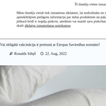
Skip
Šī tīmekļa vietne izman
to
content
Mūsu tīmekļa vietnē tiek izmantotas sīkdatnes, lai nodrošinātu un u
apmeklētājiem pielāgotu informāciju par mūsu produktiem un pak
Pētījumi
Re:Ch
jebkurā brīdī ir iespēja piekrist, atteikties vai mainīt savu piekri
skatīt
sīkdatņu izmantošanas noteikumos
.
Vai obligātā vakcinācija ir pretrunā ar Eiropas Savienības normām?
Ronalds Siliņš
22. Aug, 2022