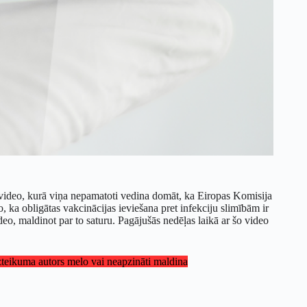
video, kurā viņa nepamatoti vedina domāt, ka Eiropas Komisija
, ka obligātas vakcinācijas ieviešana pret infekciju slimībām ir
eo, maldinot par to saturu. Pagājušās nedēļas laikā ar šo video
izteikuma autors melo vai neapzināti maldina