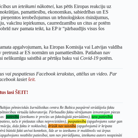
cības un ieteikumi nākotnei
, kas pētīs Eiropas reakciju uz
emokrātijas, pamattiesību, ekonomikas, sabiedrības un ES
t pieņemtos ierobežojumus un tehnoloģiskos risinājumus,
ēģiju, vakcīnu iepirkumus, caurredzamību un citus ar potēm
šobrīd nav pamata teikt, ka EP ir “pārbaudījis visus šos
v pamata apgalvojumam, ka Eiropas Komisija vai Latvijas valdība
nav pretrunā ar ES normām un pamattiesībām. Patlaban nav
i nelikumīgu saistībā ar pērtiķu baku vai
Covid-19
potēm.
us vai puspatiesus Facebook ierakstus, attēlus un video. Par
acebook lasiet
šeit.
us lasi ŠEIT!
altijas pētnieciskās žurnālistikas centra Re:Baltica paspārnē strādājoša faktu
 pētniecības virtuāla laboratorija. Pārbaudīto faktu vērtējumam izmantojam piecas
sas:
patiesība
(izteikums ir precīzs un faktoloģiski pierādāms),
tuvu patiesībai
patiess, taču ir pieļautas sīkas neprecizitātes),
puspatiesība
(apgalvojums satur gan
rmāciju, daļa faktu ir noklusēta),
drīzāk nav taisnība
(apgalvojumā ir kripata
ērā būtiski fakti un/vai konteksts, līdz ar to izteikums ir maldinošs vai ārpus
apgalvojums neatbilst patiesībai, tam nav pierādījumu, izteikuma autors neapzināti