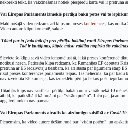
nekorekti teikt, ka vakcinēšanās notiek piespiedu kārtā vai ir pretrunā
Vai Eiropas Parlaments izmeklē pērtiķu baku potes vai to iepirk
Maldinošajā video redzams arī klips no preses
konferences
, kas notika
Video autore klipu komentē, sakot:
Tātad par to [vakcināciju pret pērtiķu bakām] runā Eiropas Parlame
Tad ir jautājums, kāpēc mūsu valdība nopirka šīs vakcīnas
Sieviete šo klipu savā video iemontējusi tā, it kā preses konferencē tik
notikusi nesen. Patiesībā klipā redzams, kā Rumānijas EP deputāts Kris
pretrunā ar ES iedzīvotāju tiesībām, kā arī stāsta par līgumiem starp E
rīkot preses konferences parlamenta telpās. Tas neliecina, ka par kādu k
nav izveidota EP komisija, kas izmeklētu pērtiķu bakus pošu iepirkumus 
Tātad šis klips nav saistīts ar pērtiķu bakām un ir vairāk nekā 10 mēne
atbild, ka patiesībā it kā runājot par “visām potēm”. Taču pat, ja autor
apgalvojumiem nav pamata.
Vai Eiropas Parlaments atradis ko aizdomīgu saistībā ar
Covid-19
Pieņemsim, ka video autore tiešām runā par “visām potēm”, un apskat