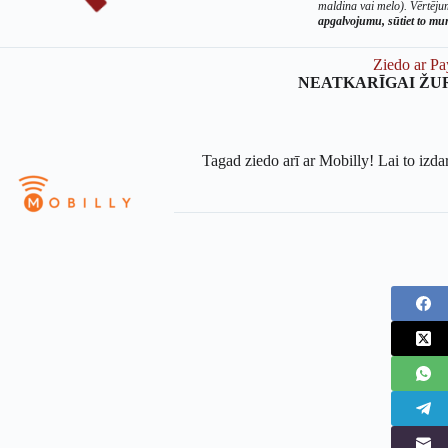
maldina vai melo). Vērtējum
apgalvojumu, sūtiet to m
Ziedo ar Pa
NEATKARĪGAI ŽU
Tagad ziedo arī ar Mobilly! Lai to izda