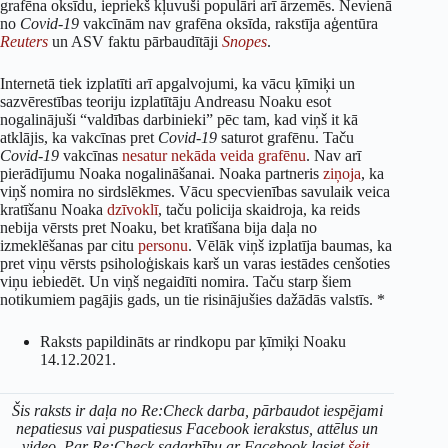
grafēna oksīdu, iepriekš kļuvuši populāri arī ārzemēs. Nevienā
no
Covid-19
vakcīnām nav grafēna oksīda, rakstīja aģentūra
Reuters
un ASV faktu pārbaudītāji
Snopes
.
Internetā tiek izplatīti arī apgalvojumi, ka vācu ķīmiķi un
sazvērestības teoriju izplatītāju Andreasu Noaku esot
nogalinājuši “valdības darbinieki” pēc tam, kad viņš it kā
atklājis, ka vakcīnas pret
Covid-19
saturot grafēnu. Taču
Covid-19
vakcīnas
nesatur nekāda veida grafēnu
. Nav arī
pierādījumu Noaka nogalināšanai. Noaka partneris
ziņoja
, ka
viņš nomira no sirdslēkmes. Vācu specvienības savulaik veica
kratīšanu Noaka
dzīvoklī
, taču policija skaidroja, ka reids
nebija vērsts pret Noaku, bet kratīšana bija daļa no
izmeklēšanas par citu
personu
. Vēlāk viņš izplatīja baumas, ka
pret viņu vērsts psiholoģiskais karš un varas iestādes cenšoties
viņu iebiedēt. Un viņš negaidīti nomira. Taču starp šiem
notikumiem pagājis gads, un tie risinājušies dažādās valstīs. *
Raksts papildināts ar rindkopu par ķīmiķi Noaku
14.12.2021.
Šis raksts ir daļa no Re:Check darba, pārbaudot iespējami
nepatiesus vai puspatiesus Facebook ierakstus, attēlus un
video. Par Re:Check sadarbību ar Facebook lasiet
šeit.