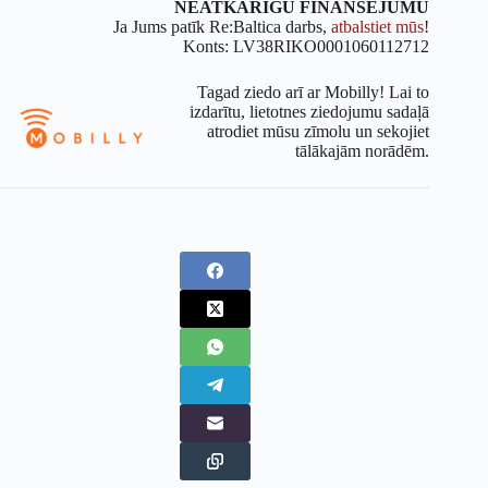
NEATKARĪGU FINANSĒJUMU
Ja Jums patīk Re:Baltica darbs,
atbalstiet mūs
!
Konts: LV38RIKO0001060112712
Tagad ziedo arī ar Mobilly! Lai to
izdarītu, lietotnes ziedojumu sadaļā
atrodiet mūsu zīmolu un sekojiet
tālākajām norādēm.