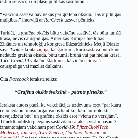
radītu sensāciju un plašu publikas sašutumu”.
“Vakcīnu sastāvā nav nekas par grafēna oksīdu. Tās ir pilnīgas
muļķības,” intervijā ar
Re:Check
uzsver pētnieks.
Turklāt, ja grafēna oksīds būtu vakcīnu sastāvā, tās būtu tumšā
krāsā, nevis caurspīdīgas. Amerikas Ķīmijas biedrības
Zinātnes un tehnoloģiju kongresa līdzstrādnieks Metjū Diazio
savā
Twitter
kontā
ziņoja
, ka šķidrumi, kuru sastāvā būtu kaut
nedaudz grafēna oksīda, būtu tumši brūnā vai pat melnā krāsā.
Taču
Covid-19
vakcīnu šķidrums, kā zināms, ir
gaišs
–
caurspīdīgs vai mazliet duļķains.
Citā
Facebook
ierakstā teikts:
“Grafēna oksīds švakcīnā – patents pieteikts.”
Ieraksta autors pauž, ka vakcinācijas uzdevums esot “par katru
cenu iedabūt mūsu organismos kaut ko, kam tur noteikti
nevajadzētu būt” un grafēna oksīds esot “viena no versijām”.
Tīmeklī publiski pieejams sastāvdaļu saraksts visām pasaulē
izmantotajām vakcīnām pret
Covid-19
:
Pfizer/BioNTech
,
Moderna
,
Janssen
,
AstraZeneca
,
CanSino
,
Sinovac
un