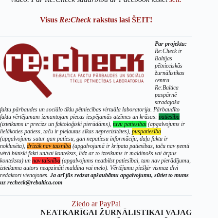
Visus
Re:Check
rakstus lasi ŠEIT!
Par projektu:
Re:Check ir
Baltijas
pētnieciskās
žurnālistikas
centra
Re:Baltica
paspārnē
strādājoša
faktu pārbaudes un sociālo tīklu pētniecības virtuāla laboratorija. Pārbaudīto
faktu vērtējumam izmantojam piecas iespējamās atzīmes un krāsas:
patiesība
(izteikums ir precīzs un faktoloģiski pierādāms),
tuvu patiesībai
(apgalvojums ir
lielākoties patiess, taču ir pieļautas sīkas neprecizitātes),
puspatiesība
(apgalvojums satur gan patiesu, gan nepatiesu informāciju, daļa faktu ir
noklusēta),
drīzāk nav taisnība
(apgalvojumā ir kripata patiesības, taču nav ņemti
vērā būtiski fakti un/vai konteksts, līdz ar to izteikums ir maldinošs vai ārpus
konteksta) un
nav taisnība
(apgalvojums neatbilst patiesībai, tam nav pierādījumu,
izteikuma autors neapzināti maldina vai melo). Vērtējumu piešķir vismaz divi
redaktori vienojoties.
Ja arī jūs redzat apšaubāmu apgalvojumu, sūtiet to mums
uz recheck@rebaltica.com
Ziedo ar PayPal
NEATKARĪGAI ŽURNĀLISTIKAI VAJAG