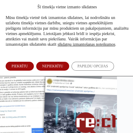
Skip
Šī tīmekļa vietne izmanto sīkdatnes
to
Atbalsti mūs
content
Mūsu tīmekļa vietnē tiek izmantotas sīkdatnes, lai nodrošinātu un
uzlabotu tīmekļa vietnes darbību, sniegtu vietnes apmeklētājiem
pielāgotu informāciju par mūsu produktiem un pakalpojumiem, analizētu
vietnes apmeklējumu. Lietotājam jebkurā brīdī ir iespēja piekrist,
Vakcīnu sastāvā nav grafēna oksīda
atteikties vai mainīt savu piekrišanu. Vairāk informācijas par
izmantotajām sīkdatnēm skatīt
sīkdatņu izmantošanas noteikumos
.
Jūlija Bite
5. Okt, 2021
PIEKRĪTU
NEPIEKRĪTU
PAPILDU OPCIJAS