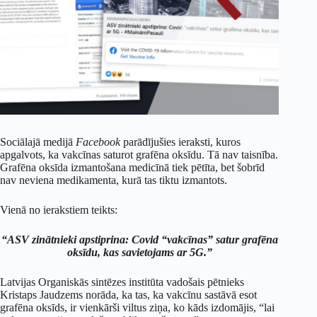
Sociālajā medijā
Facebook
parādījušies ieraksti, kuros
apgalvots, ka vakcīnas saturot grafēna oksīdu. Tā nav taisnība.
Grafēna oksīda izmantošana medicīnā tiek pētīta, bet šobrīd
nav neviena medikamenta, kurā tas tiktu izmantots.
Vienā no ierakstiem teikts:
“ASV zinātnieki apstiprina: Covid “vakcīnas” satur grafēna
oksīdu, kas savietojams ar 5G.”
Latvijas Organiskās sintēzes institūta vadošais pētnieks
Kristaps Jaudzems norāda, ka tas, ka vakcīnu sastāvā esot
grafēna oksīds, ir vienkārši viltus ziņa, ko kāds izdomājis, “lai