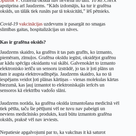
Sputnik V
. Grafēna oksīda nav nevienā no tām. To
Re:Check
apstiprina arī Jaudzems. “Kāds izdomājis, ka tur ir grafēna
oksīds, un tālāk tiek runāts par tā toksicitāti,” lēš pētnieks.
Covid-19
vakcinācijas
uzdevums ir pasargāt no smagas
slimības gaitas, hospitalizācijas un nāves.
Kas ir grafēna oksīds?
Jaudzems skaidro, ka grafēns it tas pats grafīts, ko izmanto,
piemēram, zīmuļos. Grafēna oksīdu iegūst, oksidējot grafēnu
ar kādu spēcīgu oksidantu vai skābi. Galvenokārt to izmanto
elektronisko ierīču un sensoru izstrādē, jo tas ir ļoti plāns un
tam ir augsta elektrovadītspēja. Jaudzems skaidro, ka no tā
iespējams veidot ļoti plānas kārtiņas – vienas molekulas kārtas
biezumā, kas ļauj izmantot to elektroniskajās ierīcēs un
sensoros kā elektrību vadošo slāni.
Jaudzems norāda, ka grafēna oksīda izmantošana medicīnā vēl
tiek pētīta, taču šie pētījumi vēl ne tuvu nav pabeigti un
neviens medicīnisks produkts, kurā būtu izmantots grafēna
oksīds, praksē vēl nav ieviests.
Nepatiesie apgalvojumi par to, ka vakcīnas it kā saturot