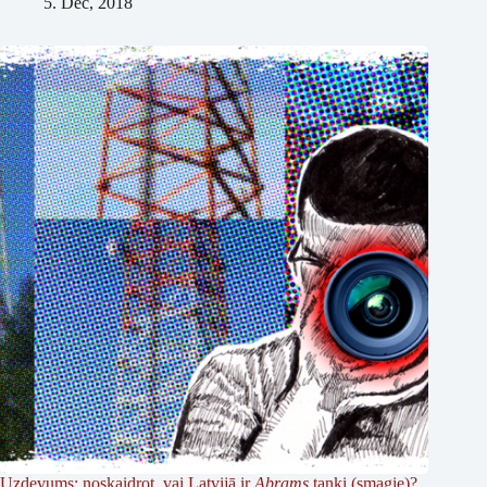
5. Dec, 2018
Uzdevums: noskaidrot, vai Latvijā ir
Abrams
tanki (smagie)?