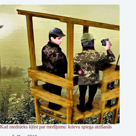
Kad mednieks kļūst par medījumu: krievu spiega atzīšanās