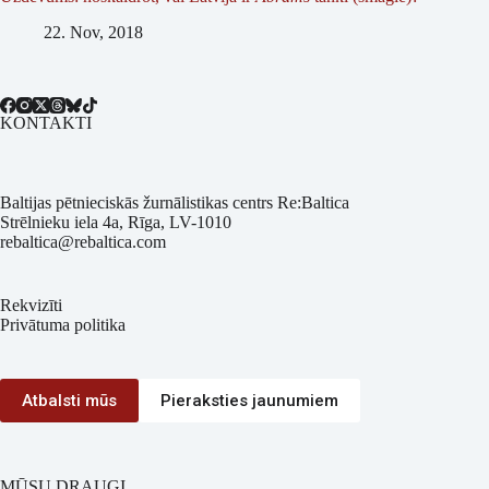
22. Nov, 2018
KONTAKTI
Baltijas pētnieciskās žurnālistikas centrs Re:Baltica
Strēlnieku iela 4a, Rīga, LV-1010
rebaltica@rebaltica.com
Rekvizīti
Privātuma politika
Atbalsti mūs
Pieraksties jaunumiem
MŪSU DRAUGI