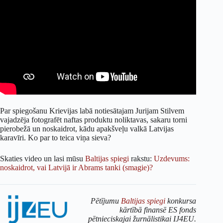
Par spiegošanu Krievijas labā notiesātajam Jurijam Stilvem
vajadzēja fotografēt naftas produktu noliktavas, sakaru torni
pierobežā un noskaidrot, kādu apakšveļu valkā Latvijas
karavīri. Ko par to teica viņa sieva?
Skaties video un lasi mūsu
Baltijas spiegi
rakstu:
Uzdevums:
noskaidrot, vai Latvijā ir Abrams tanki (smagie)?
Pētījumu
Baltijas spiegi
konkursa
kārtībā finansē ES fonds
pētnieciskajai žurnālistikai IJ4EU.