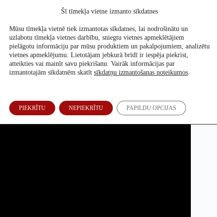
Skip
Šī tīmekļa vietne izmanto sīkdatnes
to
Atbalsti mūs
content
Mūsu tīmekļa vietnē tiek izmantotas sīkdatnes, lai nodrošinātu un
uzlabotu tīmekļa vietnes darbību, sniegtu vietnes apmeklētājiem
pielāgotu informāciju par mūsu produktiem un pakalpojumiem, analizētu
vietnes apmeklējumu. Lietotājam jebkurā brīdī ir iespēja piekrist,
Latvijas otrais spiegs
atteikties vai mainīt savu piekrišanu. Vairāk informācijas par
izmantotajām sīkdatnēm skatīt
sīkdatņu izmantošanas noteikumos
.
Re:Baltica
22. Nov, 2018
PIEKRĪTU
NEPIEKRĪTU
PAPILDU OPCIJAS