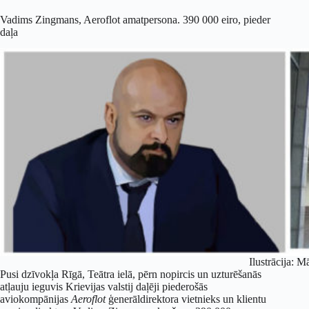
Vadims Zingmans, Aeroflot amatpersona. 390 000 eiro, pieder
daļa
Ilustrācija: M
Pusi dzīvokļa Rīgā, Teātra ielā, pērn nopircis un uzturēšanās
atļauju ieguvis Krievijas valstij daļēji piederošās
aviokompānijas
Aeroflot
ģenerāldirektora vietnieks un klientu