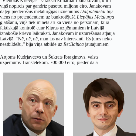
“Vienotās Krievijas” saraksta Eduardam Janakovam, kuru
viņš nopircis par gandrīz pusotru miljonu eiro. Janakovam
daļēji piederošais metalurģijas uzņēmums
Dalpolimetal
bija
viens no pretendentiem uz bankrotējušā
Liep
ājas Metalurga
glābšanu, viņš tiek minēts arī kā viena no personām, kura
faktiskajā kontrolē caur Kipras uzņēmumiem ir Latvijā
iznākošie krievu laikraksti. Janakovam ir uzturēšanās atļauja
Latvijā. “Nē, nē, nē, man tas nav interesanti. Es jums neko
neatbildēšu,” bija viņa atbilde uz
Re:Baltica
jautājumiem.
Artjoms Kudrjavcevs un Šukrats Ibragimovs, valsts
uzņēmums Transtelekom. 700 000 eiro, pieder daļa