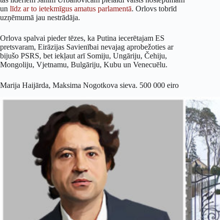
un
līdz ar to ietekmīgus amatus parlamentā
. Orlovs tobrīd
uzņēmumā jau nestrādāja.
Orlova spalvai pieder tēzes, ka Putina iecerētajam ES
pretsvaram, Eirāzijas Savienībai nevajag aprobežoties ar
bijušo PSRS, bet iekļaut arī Somiju, Ungāriju, Čehiju,
Mongoliju, Vjetnamu, Bulgāriju, Kubu un Venecuēlu.
Marija Haijārda, Maksima Nogotkova sieva. 500 000 eiro