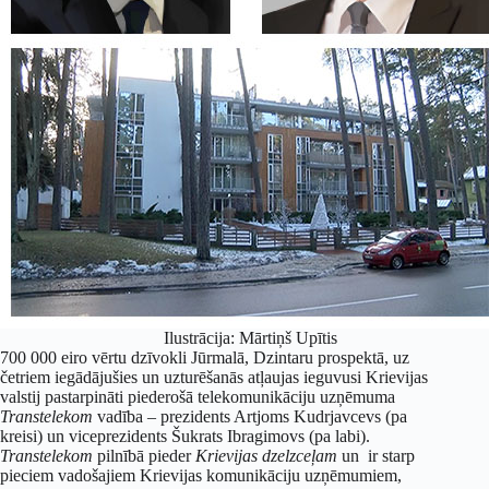
Ilustrācija: Mārtiņš Upītis
700 000 eiro vērtu dzīvokli Jūrmalā, Dzintaru prospektā, uz
četriem iegādājušies un uzturēšanās atļaujas ieguvusi Krievijas
valstij pastarpināti piederošā telekomunikāciju uzņēmuma
Transtelekom
vadība – prezidents Artjoms Kudrjavcevs (pa
kreisi) un viceprezidents Šukrats Ibragimovs (pa labi).
Transtelekom
pilnībā pieder
Krievijas dzelzce
ļam
un ir starp
pieciem vadošajiem Krievijas komunikāciju uzņēmumiem,