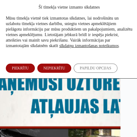
Skip
Šī tīmekļa vietne izmanto sīkdatnes
to
Atbalsti mūs
content
Mūsu tīmekļa vietnē tiek izmantotas sīkdatnes, lai nodrošinātu un
uzlabotu tīmekļa vietnes darbību, sniegtu vietnes apmeklētājiem
pielāgotu informāciju par mūsu produktiem un pakalpojumiem, analizētu
vietnes apmeklējumu. Lietotājam jebkurā brīdī ir iespēja piekrist,
Kam ir rezerves bāze Latvijā?
atteikties vai mainīt savu piekrišanu. Vairāk informācijas par
izmantotajām sīkdatnēm skatīt
sīkdatņu izmantošanas noteikumos
.
Re:Baltica
18. Feb, 2015
PIEKRĪTU
NEPIEKRĪTU
PAPILDU OPCIJAS