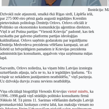
Ilustrācija: M
Dzīvokli nule atjaunotā, smalkā ēkā Rīgas sirdī, Lāplēša ielā,
par 275 000 eiro pērnā gada augustā iegādājies Kremlim
pietuvinātais politologs Dmitrijs Orlovs. Orlovs oficiāli ir
Politisko un ekonomisko komunikāciju aģentūras direktors.
Viņš ir arī Putina partijas “Vienotā Krievija” padomē, kas tiek
uzskatīta par galveno platformu partijas ideoloģijas
kaldināšanai. Orlovs saņēmis godarakstu par ieguldījumu
Dmitrija Medvedeva prezidenta vēlēšanu kampaņā, un arī
šobrīd uz brīvprātīgiem pamatiem ir Krievijas prezidenta
administrācijas konsultants, apgalvots viņa uzņēmuma mājas
lapā.
Sazvanīts, Orlovs noliedza, ka viņam būtu Latvijas izsniegta
uzturēšanās atļauja, taču ne to, ka ir iegādājies īpašumu. “Es
vispār uz nekādiem jautājumiem neatbildēšu,” viņš paziņoja.
Uz dzīvokļa durvju zvanu neviens neatbildēja.
Viņa oficiālajā biogrāfijā
Vienot
ā
s Krievijas
vietnē minēts,
ka
1996.-1998.gadā viņš strādājis politisko konsultantu firmā
Nikkolo M.
Tā pirms 11. Saeimas vēlēšanām darbojās Latvijā
promaskaviskā
Saska
ņ
as centra
labā, kas maksāja vienam no
tās līderiem Jānim Urbanovičam pielaidi valsts noslēpumam