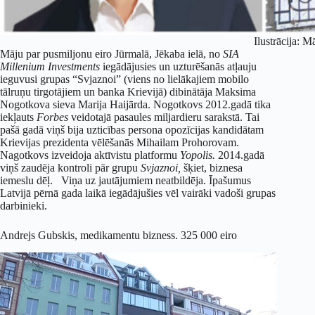
Ilustrācija: M
Māju par pusmiljonu eiro Jūrmalā, Jēkaba ielā, no
SIA
Millenium Investments
iegādājusies un uzturēšanās atļauju
ieguvusi grupas “Svjaznoi” (viens no lielākajiem mobilo
tālruņu tirgotājiem un banka Krievijā) dibinātāja Maksima
Nogotkova sieva Marija Haijārda. Nogotkovs 2012.gadā tika
iekļauts
Forbes
veidotajā pasaules miljardieru sarakstā. Tai
pašā gadā viņš bija uzticības persona opozīcijas kandidātam
Krievijas prezidenta vēlēšanās Mihailam Prohorovam.
Nagotkovs izveidoja aktīvistu platformu
Yopolis.
2014.gadā
viņš zaudēja kontroli pār grupu
Svjaznoi,
šķiet, biznesa
iemeslu dēļ. Viņa uz jautājumiem neatbildēja. Īpašumus
Latvijā pērnā gada laikā iegādājušies vēl vairāki vadoši grupas
darbinieki.
Andrejs Gubskis, medikamentu bizness. 325 000 eiro