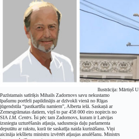
Ilustrācija: Mārtiņš U
Pazīstamais satīriķis Mihails Zadornovs savu nekustamo
īpašumu portfeli papildinājis ar dzīvokli vienā no Rīgas
jūgendstila “pastkartīšu namiem”, Alberta ielā. Saskaņā ar
Zemesgrāmatas datiem, viņš to par 458 000 eiro nopircis no
SIA
I.M. Centrs
. Īsi pēc tam Zadornovs, kuram ir Latvijas
izsniegta uzturēšanās atļauja, sadusmoja daļu parlamenta
deputātu ar rakstu, kurā tie saskatīja naida kurināšanu. Viņi
aicināja iekšlietu ministru izvērtēt atļaujas anulēšanu. Ministrs