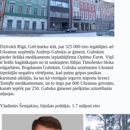
Dzīvokli Rīgā, Grēcinieku ielā, par 325 000 eiro iegādājies arī
Ukrainas uzņēmējs Andrejs Gubskis ar ģimeni. Gubskim
pieder lielākā medikamentu izplatītājfirma
Optima Farm.
Viņš
ir brālis bagātākajam no tā sauktajiem Jūlijas Timošenko bloka
oligarhiem, Bogdanam Gubskim. Gubska uzņēmums Ukrainā
izpelnījās negatīvu vērtējumu, kad putnu gripas panikas
karstumā atklājās, ka tas kā vienīgais ieguvis importa licenci
Tamiflu
medikamentam, un to tirgo par 600 Ukrainas grivnām,
kamēr iepērk par 250. Gubsku ģimenei piešķirtas uzturēšanās
atļaujas.
Vladimirs Šemjakins, bijušais politiķis. 1.7 miljoni eiro