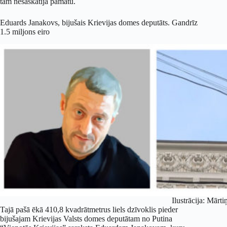
tam nesaskatīja pamatu.
Eduards Janakovs, bijušais Krievijas domes deputāts. Gandrīz
1.5 miljons eiro
Ilustrācija: Mārti
Tajā pašā ēkā 410,8 kvadrātmetrus liels dzīvoklis pieder
bijušajam Krievijas Valsts domes deputātam no Putina