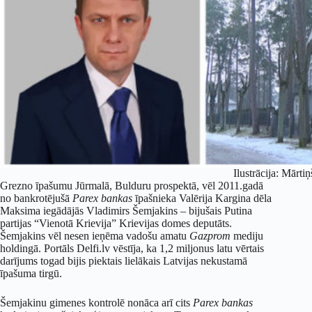
Ilustrācija: Mārtiņ
Grezno īpašumu Jūrmalā, Bulduru prospektā, vēl 2011.gadā
no bankrotējušā
Parex bankas
īpašnieka Valērija Kargina dēla
Maksima iegādājās Vladimirs Šemjakins – bijušais Putina
partijas “Vienotā Krievija” Krievijas domes deputāts.
Šemjakins vēl nesen ieņēma vadošu amatu
Gazprom
mediju
holdingā. Portāls Delfi.lv vēstīja, ka 1,2 miljonus latu vērtais
darījums togad bijis piektais lielākais Latvijas nekustamā
īpašuma tirgū.
Šemjakinu gimenes kontrolē nonāca arī cits
Parex bankas