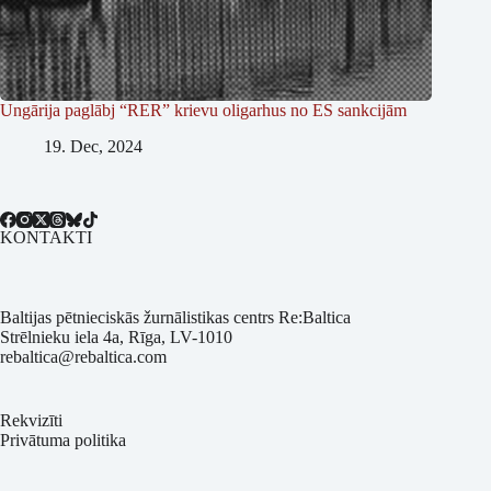
Ungārija paglābj “RER” krievu oligarhus no ES sankcijām
19. Dec, 2024
KONTAKTI
Baltijas pētnieciskās žurnālistikas centrs Re:Baltica
Strēlnieku iela 4a, Rīga, LV-1010
rebaltica@rebaltica.com
Rekvizīti
Privātuma politika