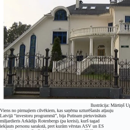
Ilustrācija: Mārtiņš Up
Viens no pirmajiem cilvēkiem, kas saņēma uzturēšanās atļauju
Latvijā “investoru programmā”, bija Putinam pietuvinātais
miljardieris Arkādijs Rotenbergs (pa kreisi), kurš tagad
iekļauts personu sarakstā, pret kurām vērstas ASV un ES