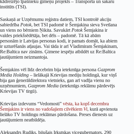
kādreizējo īpašnieku ģimeņu projekts – Transporta un sakaru
institūts (TSI).
Saskaņā ar Uzņēmumu reģistra datiem, TSI kontrolē akciju
sabiedrība
Potok
, bet TSI padomē ir Šemjakina sieva Svetlana
un viens no bērniem Ņikita. Savukārt
Potok
Šemjakina ir
valdes priekšsēdētāja, bet dēls – padomē. Tā kā abām
personām ir Latvijas personas kodi, ir pamats domāt, ka abiem
ir uzturēšanās atļaujas. Vai tāda ir arī Vladimiram Šemjakinam,
Re:Baltica nav zināms. Ģimene iespēju atbildēt uz Re:Baltica
jautājumiem neizmantoja.
Šemjakins vēl līdz decebrim bija ietekmīga persona
Gazprom
Media Holding –
lielākajā Krievijas mediju holdingā, kur viņš
bija gan ģenerāldirektora vietnieks, gan arī vadīja vienu no
uzņēmumiem,
Gazprom Media
(ietekmīgs reklāmu pārdevējs
Krievijas TV tirgū).
Krievijas izdevums “Vedomosti”
vēsta, ka kopš decembra
Šemjakins ir viens no vadošajiem cilvēkiem
Vi
, kurā apvienota
lielāko TV holdingu reklāmas pārdošana. Preses dienests uz
jautājumiem neatbildēja.
Aleksandrs Rudiks, bijušais Irkutskas vicegubernators. 290