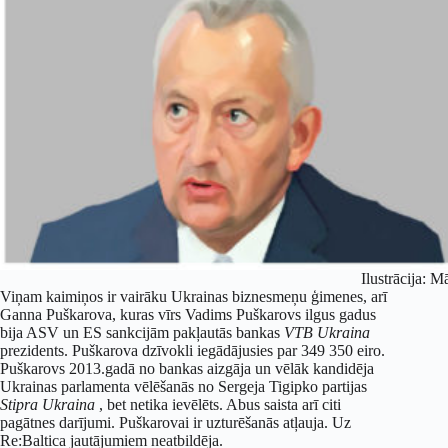
Ilustrācija: M
Viņam kaimiņos ir vairāku Ukrainas biznesmeņu ģimenes, arī
Ganna Puškarova, kuras vīrs Vadims Puškarovs ilgus gadus
bija ASV un ES sankcijām pakļautās bankas
VTB Ukraina
prezidents. Puškarova dzīvokli iegādājusies par 349 350 eiro.
Puškarovs 2013.gadā no bankas aizgāja un vēlāk kandidēja
Ukrainas parlamenta vēlēšanās no Sergeja Tigipko partijas
Stipra Ukraina
, bet netika ievēlēts. Abus saista arī citi
pagātnes darījumi. Puškarovai ir uzturēšanās atļauja. Uz
Re:Baltica jautājumiem neatbildēja.