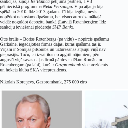
sankcijas, ziņoja
Re:Baltica
pētījuma partneri, TV3
pētnieciskā programma
Nek
ā
Person
īga
. Viņa atļauja bija
spēkā no 2010. līdz 2013.gadam. Tā bija iegūta, nevis
nopērkot nekustamo īpašumu, bet visnecaurredzamākajā
veidā: noguldot depozītu bankā (Latvijā Rotenbergiem līdz
sankciju ieviešanai piederēja
SMP Bank
).
Otrs brālis – Boriss Rotenbergs (pa vidu) – nopircis īpašumu
Garkalnē, iegādājoties firmas daļas, kuras īpašumā tas ir.
Viņam ir Somijas pilsonība un uzturēšanās atļauju viņš nav
pieprasījis. Taču, lai izvairītos no apgrūtinājumiem, pērn
augustā viņš savas daļas firmā pārdevis dēlam Romānam
Rotenbergam (pa labi), kurš ir
Gazprombank
viceprezidents
un hokeja kluba SKA viceprezidents.
Nikolajs Koreņevs, Gazprombank, 275 000 eiro