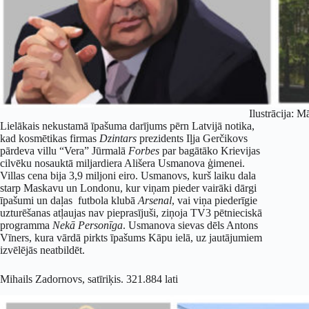
Ilustrācija: M
Lielākais nekustamā īpašuma darījums pērn Latvijā notika,
kad kosmētikas firmas
Dzintars
prezidents Iļja Gerčikovs
pārdeva villu “Vera” Jūrmalā
Forbes
par bagātāko Krievijas
cilvēku nosauktā miljardiera Ališera Usmanova ģimenei.
Villas cena bija 3,9 miljoni eiro. Usmanovs, kurš laiku dala
starp Maskavu un Londonu, kur viņam pieder vairāki dārgi
īpašumi un daļas futbola klubā
Arsenal
, vai viņa piederīgie
uzturēšanas atļaujas nav pieprasījuši, ziņoja TV3 pētnieciskā
programma
Nek
ā
Person
īga
. Usmanova sievas dēls Antons
Vīners, kura vārdā pirkts īpašums Kāpu ielā, uz jautājumiem
izvēlējās neatbildēt.
Mihails Zadornovs, satīriķis. 321.884 lati