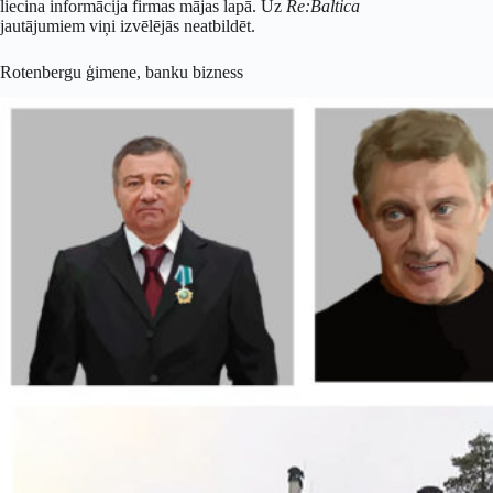
liecina informācija firmas mājas lapā. Uz
Re:Baltica
jautājumiem viņi izvēlējās neatbildēt.
Rotenbergu ģimene, banku bizness