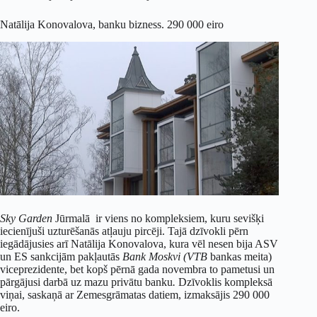
Natālija Konovalova, banku bizness. 290 000 eiro
Sky Garden
Jūrmalā ir viens no kompleksiem, kuru sevišķi
iecienījuši uzturēšanās atļauju pircēji. Tajā dzīvokli pērn
iegādājusies arī Natālija Konovalova, kura vēl nesen bija ASV
un ES sankcijām pakļautās
Bank Moskvi (VTB
bankas meita)
viceprezidente, bet kopš pērnā gada novembra to pametusi un
pārgājusi darbā uz mazu privātu banku
.
Dzīvoklis kompleksā
viņai, saskaņā ar Zemesgrāmatas datiem, izmaksājis 290 000
eiro.