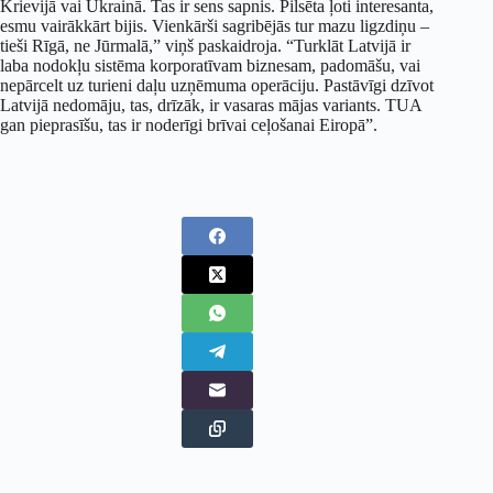
Krievijā vai Ukrainā. Tas ir sens sapnis. Pilsēta ļoti interesanta,
esmu vairākkārt bijis. Vienkārši sagribējās tur mazu ligzdiņu –
tieši Rīgā, ne Jūrmalā,” viņš paskaidroja. “Turklāt Latvijā ir
laba nodokļu sistēma korporatīvam biznesam, padomāšu, vai
nepārcelt uz turieni daļu uzņēmuma operāciju. Pastāvīgi dzīvot
Latvijā nedomāju, tas, drīzāk, ir vasaras mājas variants. TUA
gan pieprasīšu, tas ir noderīgi brīvai ceļošanai Eiropā”.