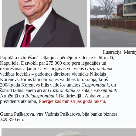
Ilustrācija: Mārti
Populāra uzturēšanās atļauju saņēmēju rezidence ir Jūrmalā,
Kāpu ielā. Dzīvokli par 275 000 eiro pērn iegādājies un
uzturēšanās atļauju Latvijā ieguvis vēl viens
Gazprombank
vadības loceklis – padomes direktora vietnieks Nikolajs
Koreņevs. Pirms tam darbojies valdības birokrātijā, kopš
2004.gada Koreņevs bijis vadošos amatos
Gazprombank
, un
šobrīd tādus ieņem arī ar
Gazprombank
saistītajā
Areximbank
Armēnijā un
Belgazprombank
Baltkrievijā
.
Apbalvots ar
prezidenta atzinību,
Enerģētikas ministrijas goda rakstu.
Ganna Puškarova, vīrs Vadmis Puškarovs, bija banku bizness.
349.350 eiro