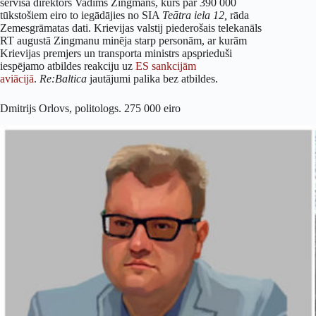
servisa direktors Vadims Zingmans, kurš par 390 000
tūkstošiem eiro to iegādājies no SIA
Te
ā
tra iela 12,
rāda
Zemesgrāmatas dati. Krievijas valstij piederošais telekanāls
RT augustā Zingmanu minēja starp personām, ar kurām
Krievijas premjers un transporta ministrs apsprieduši
iespējamo atbildes reakciju uz
ES sankcijām
aviācijā
.
Re:Baltica
jautājumi palika bez atbildes.
Dmitrijs Orlovs, politologs. 275 000 eiro