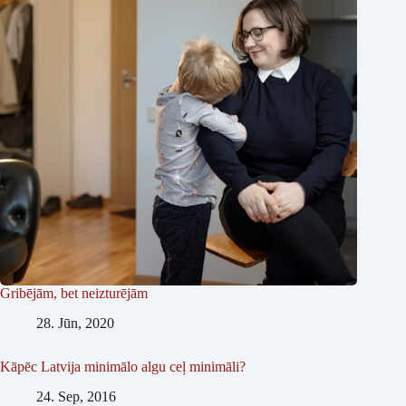
Gribējām, bet neizturējām
28. Jūn, 2020
Kāpēc Latvija minimālo algu ceļ minimāli?
24. Sep, 2016