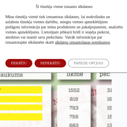
Skip
Šī tīmekļa vietne izmanto sīkdatnes
to
Atbalsti mūs
content
Mūsu tīmekļa vietnē tiek izmantotas sīkdatnes, lai nodrošinātu un
uzlabotu tīmekļa vietnes darbību, sniegtu vietnes apmeklētājiem
pielāgotu informāciju par mūsu produktiem un pakalpojumiem, analizētu
vietnes apmeklējumu. Lietotājam jebkurā brīdī ir iespēja piekrist,
Tabula. Cik Tu samaksāsi beigās?
atteikties vai mainīt savu piekrišanu. Vairāk informācijas par
izmantotajām sīkdatnēm skatīt
sīkdatņu izmantošanas noteikumos
.
Re:Baltica
3. Feb, 2013
PIEKRĪTU
NEPIEKRĪTU
PAPILDU OPCIJAS