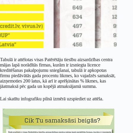
Tabulā ir attēlotas visas Patērētāju tiesību aizsardzības centra
mājas lapā norādītās firmas, kurām ir izsniegta licence
kreditēšanas pakalpojumu sniegšanai, tabulā ir apkopotas
firmu piedāvātās gada procentu likmes, ko vajadzēs samaksāt,
aizņemoties 200 latus, kā arī ir aprēķinātas % likmes, kas
jāatmaksā pēc gada un kopējā atmaksājamā summa.
Lai skatītu infografiku pilnā izmērā uzspiediet uz attēla.