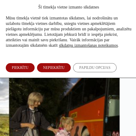
Skip
Šī tīmekļa vietne izmanto sīkdatnes
to
Atbalsti mūs
content
Mūsu tīmekļa vietnē tiek izmantotas sīkdatnes, lai nodrošinātu un
uzlabotu tīmekļa vietnes darbību, sniegtu vietnes apmeklētājiem
pielāgotu informāciju par mūsu produktiem un pakalpojumiem, analizētu
vietnes apmeklējumu. Lietotājam jebkurā brīdī ir iespēja piekrist,
Secinājumi un ieteikumi. Projekta autori.
atteikties vai mainīt savu piekrišanu. Vairāk informācijas par
izmantotajām sīkdatnēm skatīt
sīkdatņu izmantošanas noteikumos
.
Re:Baltica
16. Okt, 2012
PIEKRĪTU
NEPIEKRĪTU
PAPILDU OPCIJAS