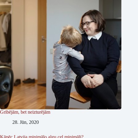
Gribējām, bet neizturējām
28. Jūn, 2020
Kāpēc Latvija minimālo algu ceļ minimāli?