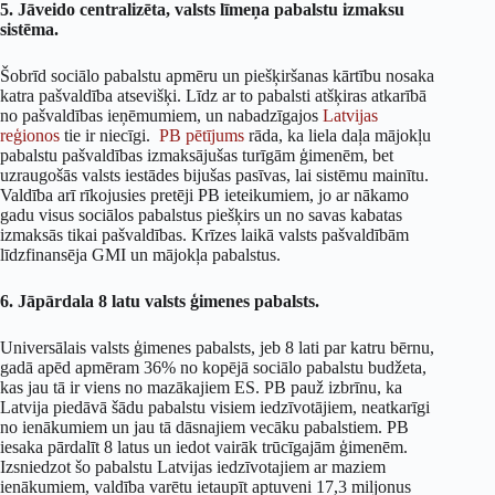
5. Jāveido centralizēta, valsts līmeņa pabalstu izmaksu
sistēma.
Šobrīd sociālo pabalstu apmēru un piešķiršanas kārtību nosaka
katra pašvaldība atsevišķi. Līdz ar to pabalsti atšķiras atkarībā
no pašvaldības ieņēmumiem, un nabadzīgajos
Latvijas
reģionos
tie ir niecīgi.
PB pētījums
rāda, ka liela daļa mājokļu
pabalstu pašvaldības izmaksājušas turīgām ģimenēm, bet
uzraugošās valsts iestādes bijušas pasīvas, lai sistēmu mainītu.
Valdība arī rīkojusies pretēji PB ieteikumiem, jo ar nākamo
gadu visus sociālos pabalstus piešķirs un no savas kabatas
izmaksās tikai pašvaldības. Krīzes laikā valsts pašvaldībām
līdzfinansēja GMI un mājokļa pabalstus.
6. Jāpārdala 8 latu valsts ģimenes pabalsts.
Universālais valsts ģimenes pabalsts, jeb 8 lati par katru bērnu,
gadā apēd apmēram 36% no kopējā sociālo pabalstu budžeta,
kas jau tā ir viens no mazākajiem ES. PB pauž izbrīnu, ka
Latvija piedāvā šādu pabalstu visiem iedzīvotājiem, neatkarīgi
no ienākumiem un jau tā dāsnajiem vecāku pabalstiem. PB
iesaka pārdalīt 8 latus un iedot vairāk trūcīgajām ģimenēm.
Izsniedzot šo pabalstu Latvijas iedzīvotajiem ar maziem
ienākumiem, valdība varētu ietaupīt aptuveni 17,3 miljonus