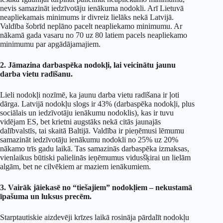
nevis samazināt iedzīvotāju ienākuma nodokli. Arī Lietuvā
neapliekamais minimums ir divreiz lielāks nekā Latvijā.
Valdība šobrīd neplāno pacelt neapliekamo minimumu. Ar
nākamā gada vasaru no 70 uz 80 latiem pacels neapliekamo
minimumu par apgādājamajiem.
2. Jāmazina darbaspēka nodokļi, lai veicinātu jaunu
darba vietu radīšanu.
Lieli nodokļi nozīmē, ka jaunu darba vietu radīšana ir ļoti
dārga. Latvijā nodokļu slogs ir 43% (darbaspēka nodokļi, plus
sociālais un iedzīvotāju ienākumu nodoklis), kas ir tuvu
vidējam ES, bet krietni augstāks nekā citās jaunajās
dalībvalstīs, tai skaitā Baltijā. Valdība ir pieņēmusi lēmumu
samazināt iedzīvotāju ienākumu nodokli no 25% uz 20%
nākamo trīs gadu laikā. Tas samazinās darbaspēka izmaksas,
vienlaikus būtiski palielinās ieņēmumus vidusšķirai un lielām
algām, bet ne cilvēkiem ar maziem ienākumiem.
3. Vairāk jāiekasē no “tiešajiem” nodokļiem – nekustamā
īpašuma un luksus precēm.
Starptautiskie aizdevēji krīzes laikā rosināja pārdalīt nodokļu