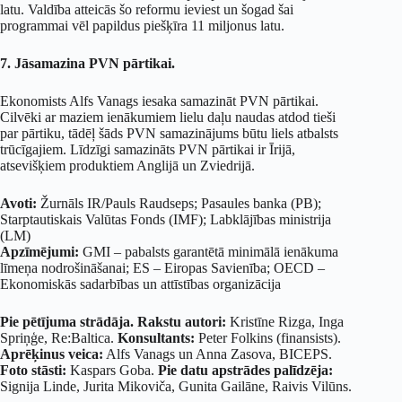
latu. Valdība atteicās šo reformu ieviest un šogad šai
programmai vēl papildus piešķīra 11 miljonus latu.
7. Jāsamazina PVN pārtikai.
Ekonomists Alfs Vanags iesaka samazināt PVN pārtikai.
Cilvēki ar maziem ienākumiem lielu daļu naudas atdod tieši
par pārtiku, tādēļ šāds PVN samazinājums būtu liels atbalsts
trūcīgajiem. Līdzīgi samazināts PVN pārtikai ir Īrijā,
atsevišķiem produktiem Anglijā un Zviedrijā.
Avoti:
Žurnāls IR/Pauls Raudseps; Pasaules banka (PB);
Starptautiskais Valūtas Fonds (IMF); Labklājības ministrija
(LM)
Apzīmējumi:
GMI – pabalsts garantētā minimālā ienākuma
līmeņa nodrošināšanai; ES – Eiropas Savienība; OECD –
Ekonomiskās sadarbības un attīstības organizācija
Pie pētījuma strādāja.
Rakstu autori:
Kristīne Rizga, Inga
Spriņģe, Re:Baltica.
Konsultants:
Peter Folkins (finansists).
Aprēķinus veica:
Alfs Vanags un Anna Zasova, BICEPS.
Foto stāsti:
Kaspars Goba.
Pie datu apstrādes palīdzēja:
Signija Linde, Jurita Mikoviča, Gunita Gailāne, Raivis Vilūns.