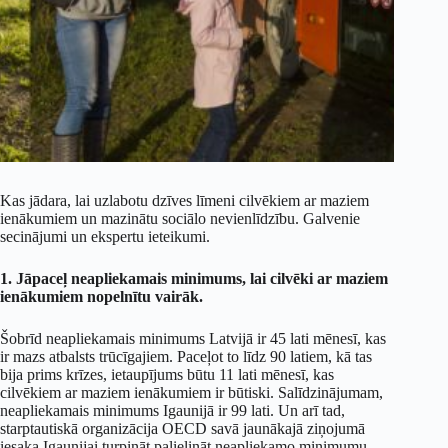
Kas jādara, lai uzlabotu dzīves līmeni cilvēkiem ar maziem
ienākumiem un mazinātu sociālo nevienlīdzību. Galvenie
secinājumi un ekspertu ieteikumi.
1. Jāpaceļ neapliekamais minimums, lai cilvēki ar maziem
ienākumiem nopelnītu vairāk.
Šobrīd neapliekamais minimums Latvijā ir 45 lati mēnesī, kas
ir mazs atbalsts trūcīgajiem. Paceļot to līdz 90 latiem, kā tas
bija prims krīzes, ietaupījums būtu 11 lati mēnesī, kas
cilvēkiem ar maziem ienākumiem ir būtiski. Salīdzinājumam,
neapliekamais minimums Igaunijā ir 99 lati. Un arī tad,
starptautiskā organizācija OECD savā jaunākajā ziņojumā
iesaka Igaunijai turpināt palielināt neapliekamo minimumu,