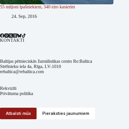
55 miljoni īpašniekiem, 340 eiro kasierim
24. Sep, 2016
KONTAKTI
Baltijas pētnieciskās žurnālistikas centrs Re:Baltica
Strēlnieku iela 4a, Rīga, LV-1010
rebaltica@rebaltica.com
Rekvizīti
Privātuma politika
Atbalsti mūs
Pieraksties jaunumiem