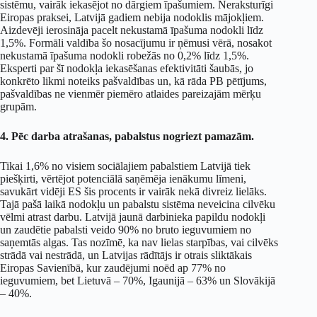
sistēmu, vairāk iekasējot no dārgiem īpašumiem. Neraksturīgi
Eiropas praksei, Latvijā gadiem nebija nodoklis mājokļiem.
Aizdevēji ierosināja pacelt nekustamā īpašuma nodokli līdz
1,5%. Formāli valdība šo nosacījumu ir ņēmusi vērā, nosakot
nekustamā īpašuma nodokli robežās no 0,2% līdz 1,5%.
Eksperti par šī nodokļa iekasēšanas efektivitāti šaubās, jo
konkrēto likmi noteiks pašvaldības un, kā rāda PB pētījums,
pašvaldības ne vienmēr piemēro atlaides pareizajām mērķu
grupām.
4. Pēc darba atrašanas, pabalstus nogriezt pamazām.
Tikai 1,6% no visiem sociālajiem pabalstiem Latvijā tiek
piešķirti, vērtējot potenciālā saņēmēja ienākumu līmeni,
savukārt vidēji ES šis procents ir vairāk nekā divreiz lielāks.
Tajā pašā laikā nodokļu un pabalstu sistēma neveicina cilvēku
vēlmi atrast darbu. Latvijā jaunā darbinieka papildu nodokļi
un zaudētie pabalsti veido 90% no bruto ieguvumiem no
saņemtās algas. Tas nozīmē, ka nav lielas starpības, vai cilvēks
strādā vai nestrādā, un Latvijas rādītājs ir otrais sliktākais
Eiropas Savienībā, kur zaudējumi noēd ap 77% no
ieguvumiem, bet Lietuvā – 70%, Igaunijā – 63% un Slovākijā
– 40%.