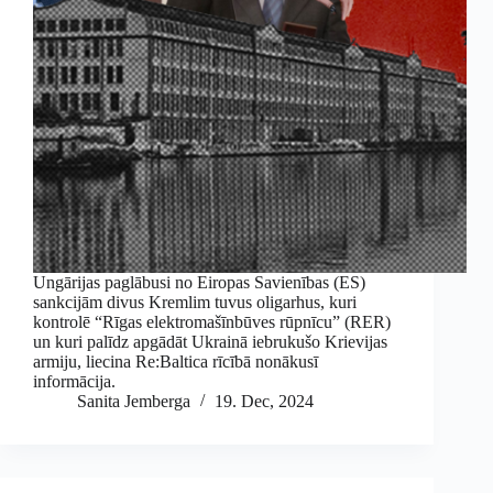
Ungārijas paglābusi no Eiropas Savienības (ES)
sankcijām divus Kremlim tuvus oligarhus, kuri
kontrolē “Rīgas elektromašīnbūves rūpnīcu” (RER)
un kuri palīdz apgādāt Ukrainā iebrukušo Krievijas
armiju, liecina Re:Baltica rīcībā nonākusī
informācija.
Sanita Jemberga
19. Dec, 2024