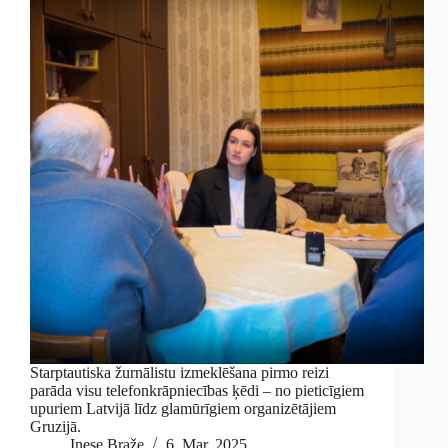
Starptautiska žurnālistu izmeklēšana pirmo reizi
parāda visu telefonkrāpniecības ķēdi – no pieticīgiem
upuriem Latvijā līdz glamūrīgiem organizētājiem
Gruzijā.
Inese Braže
6. Mar, 2025