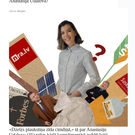
Anastasija Udalova?
«Dzelzs plaukstiņa zīda cimdiņā,» tā par Anastasiju
Udalovu (35) teikts kādā komplimentārā publikācijā.