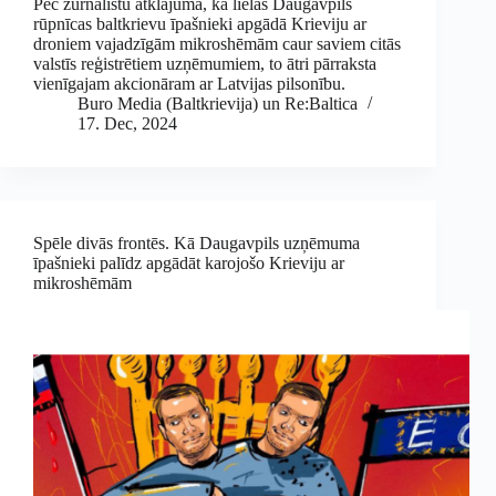
Pēc žurnālistu atklājuma, ka lielas Daugavpils
rūpnīcas baltkrievu īpašnieki apgādā Krieviju ar
droniem vajadzīgām mikroshēmām caur saviem citās
valstīs reģistrētiem uzņēmumiem, to ātri pārraksta
vienīgajam akcionāram ar Latvijas pilsonību.
Buro Media (Baltkrievija) un Re:Baltica
17. Dec, 2024
Spēle divās frontēs. Kā Daugavpils uzņēmuma
īpašnieki palīdz apgādāt karojošo Krieviju ar
mikroshēmām