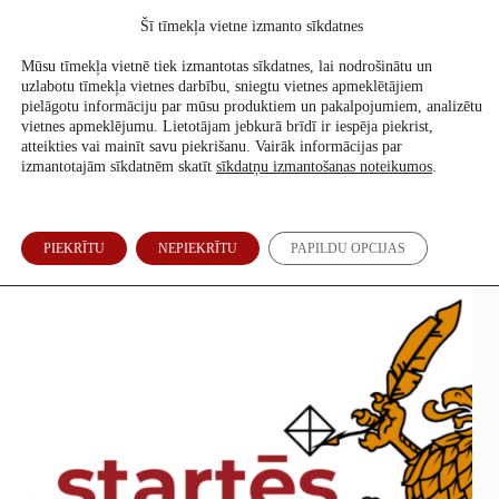
Skip
Šī tīmekļa vietne izmanto sīkdatnes
to
Atbalsti mūs
content
Mūsu tīmekļa vietnē tiek izmantotas sīkdatnes, lai nodrošinātu un
uzlabotu tīmekļa vietnes darbību, sniegtu vietnes apmeklētājiem
pielāgotu informāciju par mūsu produktiem un pakalpojumiem, analizētu
vietnes apmeklējumu. Lietotājam jebkurā brīdī ir iespēja piekrist,
Arhīvs
atteikties vai mainīt savu piekrišanu. Vairāk informācijas par
izmantotajām sīkdatnēm skatīt
sīkdatņu izmantošanas noteikumos
.
Kas ir kas Rēzeknes vēlēšanās
PIEKRĪTU
NEPIEKRĪTU
PAPILDU OPCIJAS