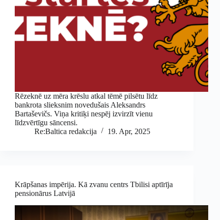
Rēzeknē uz mēra krēslu atkal tēmē pilsētu līdz
bankrota slieksnim novedušais Aleksandrs
Bartaševičs. Viņa kritiķi nespēj izvirzīt vienu
līdzvērtīgu sāncensi.
Re:Baltica redakcija
19. Apr, 2025
Krāpšanas impērija. Kā zvanu centrs Tbilisi aptīrīja
pensionārus Latvijā