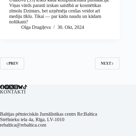
Viņas vārds parasti izskan saistībā ar kosmētikas
zīmolu Dzintars, bet uzņēmēja cenšas veidot arī
mediju tīklu. Tikai — par kādu naudu un kādam
nolūkam?
Olga Dragiļeva
30. Okt, 2024
PREV
NEXT
KONTAKTI
Baltijas pētnieciskās žurnālistikas centrs Re:Baltica
Strēlnieku iela 4a, Rīga, LV-1010
rebaltica@rebaltica.com