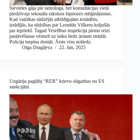
Sievietes gāja pie neirologa, bet konsultācijas vietā
piedzīvoja seksuāla rakstura hipnozes mēģinājumus.
Kad vairākas sūdzējās atbildīgajām iestādēm,
izrādījās, ka sūdzības par Leonīdu Viškeru krājušās
jau iepriekš. Tagad Veselības inspekcija pirmo reizi
pastāvēšanas vēsturē uz laiku liedz ārstam strādāt.
Policija turpina domāt. Ārsts visu noliedz.
Olga Dragiļeva
22. Jan, 2025
Ungārija paglābj “RER” krievu oligarhus no ES
sankcijām