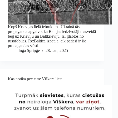
Kopš Krievijas lielā iebrukuma Ukrainā tās
propaganda apgalvo, ka Baltijas iedzīvotāji masveidā
bēg uz Krieviju un Baltkrieviju, lai glābtos no
rusofobijas. Re:Baltica izpētīja, cik patiesi ir šie
propagandas stāsti.
Inga Spriņģe
28. Jan, 2025
Kas notika pēc tam: Viškera lieta