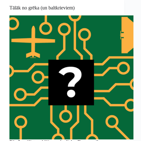
Tālāk no grēka (un baltkrieviem)