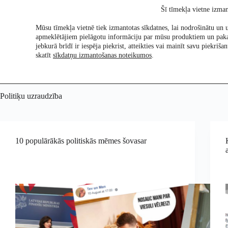
Skip
Šī tīmekļa vietne izman
to
content
Mūsu tīmekļa vietnē tiek izmantotas sīkdatnes, lai nodrošinātu un u
apmeklētājiem pielāgotu informāciju par mūsu produktiem un pak
Pētījumi
Re:Ch
jebkurā brīdī ir iespēja piekrist, atteikties vai mainīt savu piekri
skatīt
sīkdatņu izmantošanas noteikumos
.
Politiķu uzraudzība
10 populārākās politiskās mēmes šovasar