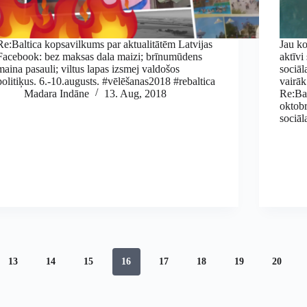
Re:Baltica kopsavilkums par aktualitātēm Latvijas
Jau ko
Facebook: bez maksas dala maizi; brīnumūdens
aktīvi
maina pasauli; viltus lapas izsmej valdošos
sociāl
politiķus. 6.-10.augusts. #vēlēšanas2018 #rebaltica
vairāk
Madara Indāne
13. Aug, 2018
Re:Bal
oktobr
sociāla
13
14
15
16
17
18
19
20