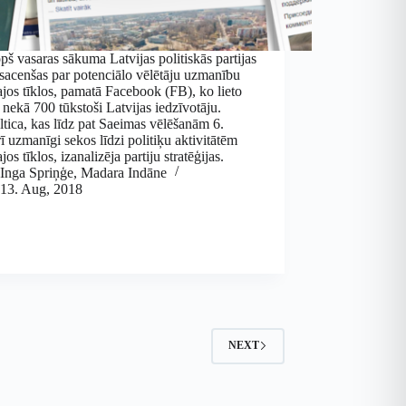
pš vasaras sākuma Latvijas politiskās partijas
 sacenšas par potenciālo vēlētāju uzmanību
ajos tīklos, pamatā Facebook (FB), ko lieto
 nekā 700 tūkstoši Latvijas iedzīvotāju.
tica, kas līdz pat Saeimas vēlēšanām 6.
ī uzmanīgi sekos līdzi politiķu aktivitātēm
jos tīklos, izanalizēja partiju stratēģijas.
Inga Spriņģe
,
Madara Indāne
13. Aug, 2018
NEXT