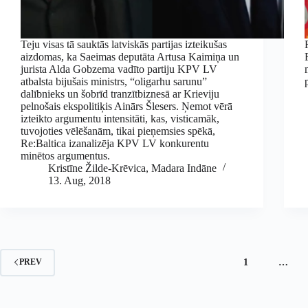
Teju visas tā sauktās latviskās partijas izteikušas
aizdomas, ka Saeimas deputāta Artusa Kaimiņa un
jurista Alda Gobzema vadīto partiju KPV LV
atbalsta bijušais ministrs, “oligarhu sarunu”
dalībnieks un šobrīd tranzītbiznesā ar Krieviju
pelnošais ekspolitiķis Ainārs Šlesers. Ņemot vērā
izteikto argumentu intensitāti, kas, visticamāk,
tuvojoties vēlēšanām, tikai pieņemsies spēkā,
Re:Baltica izanalizēja KPV LV konkurentu
minētos argumentus.
Kristīne Žilde-Krēvica
,
Madara Indāne
13. Aug, 2018
1
…
PREV