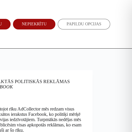
Atbalsti mūs
Jaunumi
U
NEPIEKRĪTU
PAPILDU OPCIJAS
EN
RU
KTĀS POLITISKĀS REKLĀMAS
EBOOK
tojot rīku AdCollector mēs redzam visus
ātos ierakstus Facebook, ko politiķi mērķē
vijas iedzīvotājiem. Turpmākās nedēļas mēs
ublicēsim visas apkopotās reklāmas, ko esam
ši ar šo rīku.