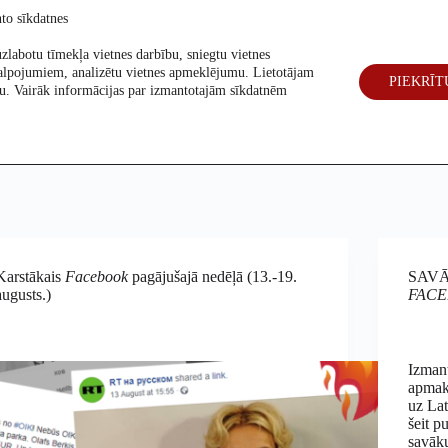
to sīkdatnes
zlabotu tīmekļa vietnes darbību, sniegtu vietnes
alpojumiem, analizētu vietnes apmeklējumu. Lietotājam
PIEKRĪT
eck
Par mums
Vēlēšanas 2026
šanu. Vairāk informācijas par izmantotajām sīkdatnēm
Karstākais
Facebook
pagājušajā nedēļā (13.-19.
SAVĀ
augusts.)
FAC
Izman
apmaks
uz Lat
šeit p
savāku