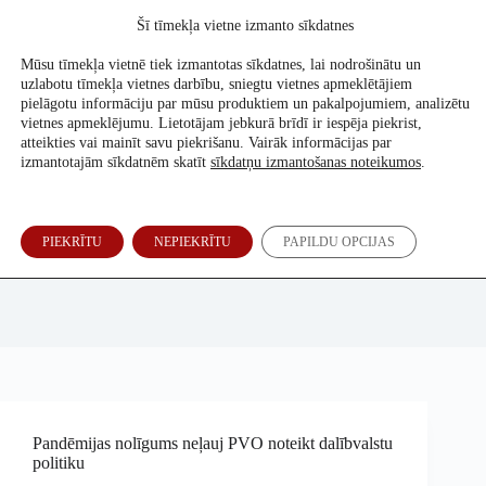
Skip
Šī tīmekļa vietne izmanto sīkdatnes
to
Atbalsti mūs
content
Mūsu tīmekļa vietnē tiek izmantotas sīkdatnes, lai nodrošinātu un
uzlabotu tīmekļa vietnes darbību, sniegtu vietnes apmeklētājiem
pielāgotu informāciju par mūsu produktiem un pakalpojumiem, analizētu
vietnes apmeklējumu. Lietotājam jebkurā brīdī ir iespēja piekrist,
atteikties vai mainīt savu piekrišanu. Vairāk informācijas par
izmantotajām sīkdatnēm skatīt
sīkdatņu izmantošanas noteikumos
.
PIEKRĪTU
NEPIEKRĪTU
PAPILDU OPCIJAS
Ronalds Siliņš
Pandēmijas nolīgums neļauj PVO noteikt dalībvalstu
politiku