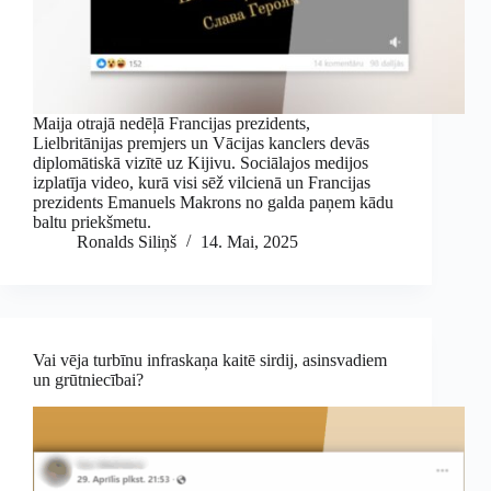
Maija otrajā nedēļā Francijas prezidents,
Lielbritānijas premjers un Vācijas kanclers devās
diplomātiskā vizītē uz Kijivu. Sociālajos medijos
izplatīja video, kurā visi sēž vilcienā un Francijas
prezidents Emanuels Makrons no galda paņem kādu
baltu priekšmetu.
Ronalds Siliņš
14. Mai, 2025
Vai vēja turbīnu infraskaņa kaitē sirdij, asinsvadiem
un grūtniecībai?