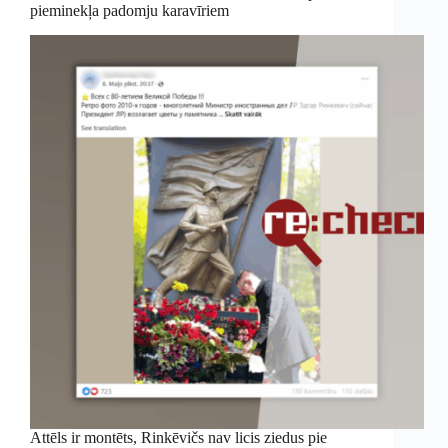
pieminekļa padomju karavīriem
Attēls ir montēts, Rinkēvičs nav licis ziedus pie