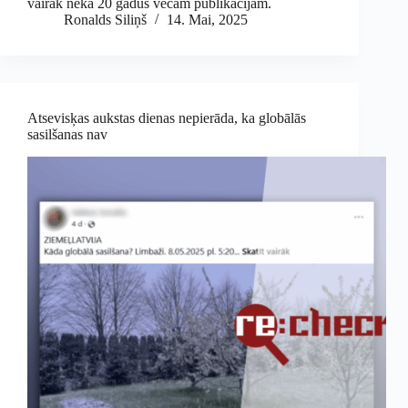
vairāk nekā 20 gadus vecām publikācijām.
Ronalds Siliņš
14. Mai, 2025
Atsevisķas aukstas dienas nepierāda, ka globālās
sasilšanas nav