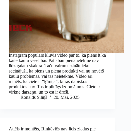
Instagram populārs kļuvis video par to, ka piens it kā
kaitē kaulu veselībai. Patlaban piena ietekme nav
līdz galam skaidra. Taču vairums zinātnieku
secinājuši, ka piens un piena produkti vai nu novērš
kaulu problēmas, vai tās neietekmē. Video arī
minēts, ka ciete ir “ķīmija”, kuras dabiskos
produktos nav. Tas ir pilnīgs izdomājums. Ciete ir
virknē dārzeņu, un to ēst ir droši.
Ronalds Siliņš
20. Mai, 2025
Attēls ir montēts, Rinkēvičs nav licis ziedus pie