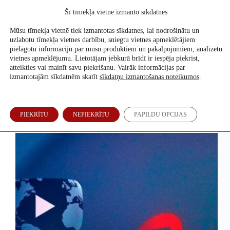
Skip
Šī tīmekļa vietne izmanto sīkdatnes
to
Atbalsti mūs
content
Mūsu tīmekļa vietnē tiek izmantotas sīkdatnes, lai nodrošinātu un
uzlabotu tīmekļa vietnes darbību, sniegtu vietnes apmeklētājiem
pielāgotu informāciju par mūsu produktiem un pakalpojumiem, analizētu
vietnes apmeklējumu. Lietotājam jebkurā brīdī ir iespēja piekrist,
2022. g. 11. janvāris
atteikties vai mainīt savu piekrišanu. Vairāk informācijas par
izmantotajām sīkdatnēm skatīt
sīkdatņu izmantošanas noteikumos
.
Pasaules faktu pārbaudītāju atklātā vēstule YouTube
PIEKRĪTU
NEPIEKRĪTU
PAPILDU OPCIJAS
izpilddirektorei