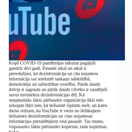
Kopš COVID-19 pandēmijas sākuma pagājuši
gandrīz divi gadi. Pasaule atkal un atkal ir
pieredzējusi, kā dezinformācija un cita nepatiesa
informācija var ietekmēt saskaņu sabiedrībā,
demokrātiju un sabiedrības veselību. Pārāk daudz
dzīvju ir sagrauts un pārāk daudz cilvēku ir zaudējuši
savus tuviniekus dezinformācijas dēļ. Kā
starptautisks faktu pārbaudes organizāciju tīkls mēs
sekojam līdzi tam, kā tiešsaistē izplatās meli, un katru
dienu redzam, ka YouTube ir viens no lielākajiem
tiešsaistes dezinformācijas un citas nepatiesas
informācijas pārraidītājiem visā pasaulē. Tas mums,
vispasaules faktu pārbaudes kopienai, rada nopietnas
bažas.