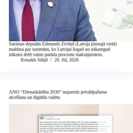
Saeimas deputāts Edmunds Zivtiņš (Latvija pirmajā vietā)
maldina par summām, ko Latvijai šogad un nākamgad
nāksies tērēt valsts parāda procentu maksājumiem.
Ronalds Siliņš
20. Jūl, 2026
ANO “Dienaskārtība 2030” neparedz privātīpašuma
atcelšanu un digitālu valūtu