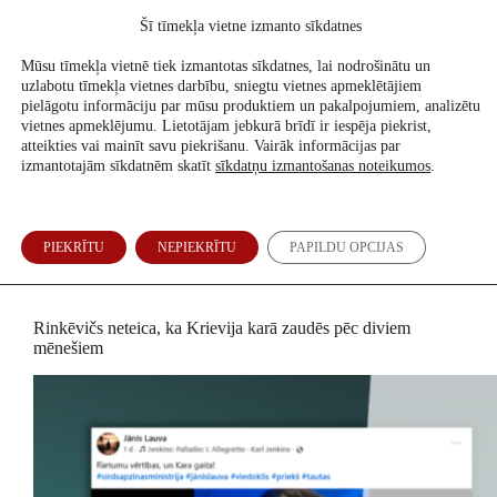
Skip
Šī tīmekļa vietne izmanto sīkdatnes
to
Atbalsti mūs
content
Mūsu tīmekļa vietnē tiek izmantotas sīkdatnes, lai nodrošinātu un
uzlabotu tīmekļa vietnes darbību, sniegtu vietnes apmeklētājiem
pielāgotu informāciju par mūsu produktiem un pakalpojumiem, analizētu
vietnes apmeklējumu. Lietotājam jebkurā brīdī ir iespēja piekrist,
atteikties vai mainīt savu piekrišanu. Vairāk informācijas par
izmantotajām sīkdatnēm skatīt
sīkdatņu izmantošanas noteikumos
.
PIEKRĪTU
NEPIEKRĪTU
PAPILDU OPCIJAS
Ko un kā pārbaudām
Rinkēvičs neteica, ka Krievija karā zaudēs pēc diviem
mēnešiem