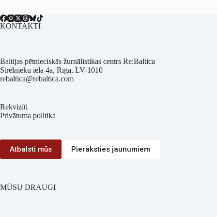
KONTAKTI
Baltijas pētnieciskās žurnālistikas centrs Re:Baltica
Strēlnieku iela 4a, Rīga, LV-1010
rebaltica@rebaltica.com
Rekvizīti
Privātuma politika
Atbalsti mūs
Pieraksties jaunumiem
MŪSU DRAUGI