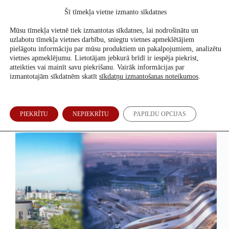
Skip
Šī tīmekļa vietne izmanto sīkdatnes
to
Atbalsti mūs
content
Mūsu tīmekļa vietnē tiek izmantotas sīkdatnes, lai nodrošinātu un
uzlabotu tīmekļa vietnes darbību, sniegtu vietnes apmeklētājiem
pielāgotu informāciju par mūsu produktiem un pakalpojumiem, analizētu
vietnes apmeklējumu. Lietotājam jebkurā brīdī ir iespēja piekrist,
Sabiedrība
atteikties vai mainīt savu piekrišanu. Vairāk informācijas par
izmantotajām sīkdatnēm skatīt
sīkdatņu izmantošanas noteikumos
.
(De) Rail Baltica: kāpēc Baltijas ātrvilciens skrien no
PIEKRĪTU
NEPIEKRĪTU
PAPILDU OPCIJAS
sliedēm?