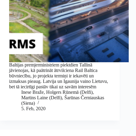
Baltijas premjerministriem piektdien Tallinā
jāvienojas, kā paātrināt ātrvilciena Rail Baltica
būvniecību, jo projekta termiņi ir iekavēti un
izmaksas pieaug. Latvija un Igaunija vaino Lietuvu,
bet tā iecirtīgi pastāv tikai uz savām interesēm
Inese Braže
,
Holgers Rūnemā (Delfi)
,
Martins Laine (Delfi)
,
Šarūnas Černiauskas
(Siena)
5. Feb, 2020