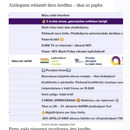
Aizliegums reklamēt ātros kredītus – tikai uz papīra
Pirms gada pieņemot grozījumus ātro kredītu