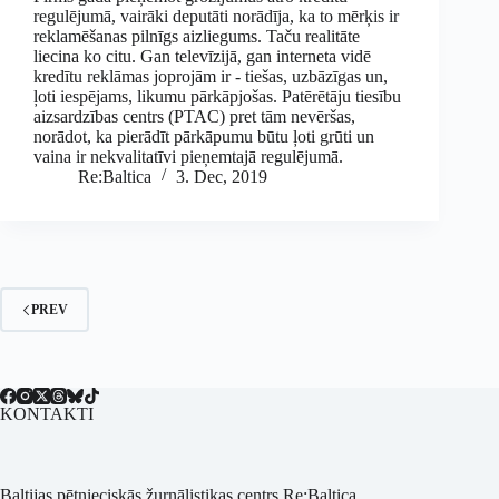
regulējumā, vairāki deputāti norādīja, ka to mērķis ir
reklamēšanas pilnīgs aizliegums. Taču realitāte
liecina ko citu. Gan televīzijā, gan interneta vidē
kredītu reklāmas joprojām ir - tiešas, uzbāzīgas un,
ļoti iespējams, likumu pārkāpjošas. Patērētāju tiesību
aizsardzības centrs (PTAC) pret tām nevēršas,
norādot, ka pierādīt pārkāpumu būtu ļoti grūti un
vaina ir nekvalitatīvi pieņemtajā regulējumā.
Re:Baltica
3. Dec, 2019
PREV
KONTAKTI
Baltijas pētnieciskās žurnālistikas centrs Re:Baltica