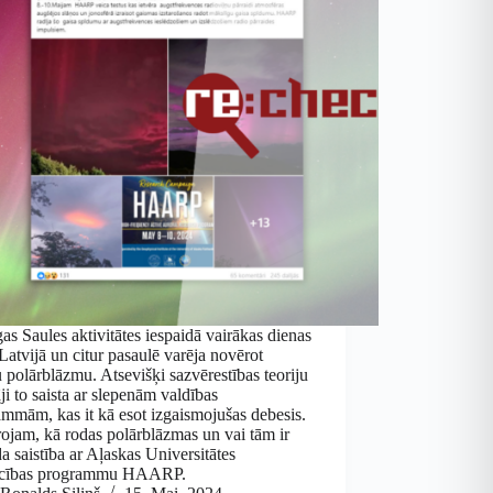
as Saules aktivitātes iespaidā vairākas dienas
Latvijā un citur pasaulē varēja novērot
 polārblāzmu. Atsevišķi sazvērestības teoriju
āji to saista ar slepenām valdības
mmām, kas it kā esot izgaismojušas debesis.
ojam, kā rodas polārblāzmas un vai tām ir
a saistība ar Aļaskas Universitātes
ecības programmu HAARP.