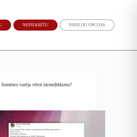
Atbalsti mūs
Jaunumi
U
NEPIEKRĪTU
PAPILDU OPCIJAS
EN
RU
 šomēnes varēja vērot ziemeļblāzmu?