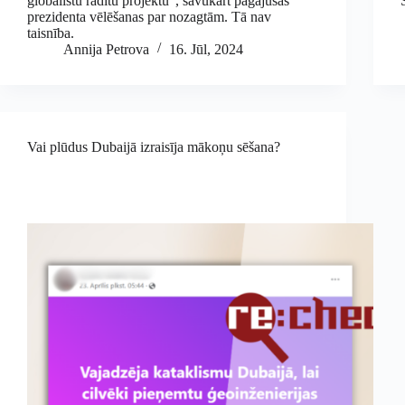
globālistu radītu projektu”, savukārt pagājušās
prezidenta vēlēšanas par nozagtām. Tā nav
taisnība.
Annija Petrova
16. Jūl, 2024
Vai plūdus Dubaijā izraisīja mākoņu sēšana?