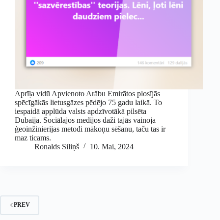
Aprīļa vidū Apvienoto Arābu Emirātos plosījās
spēcīgākās lietusgāzes pēdējo 75 gadu laikā. To
iespaidā applūda valsts apdzīvotākā pilsēta
Dubaija. Sociālajos medijos daži tajās vainoja
ģeoinžinierijas metodi mākoņu sēšanu, taču tas ir
maz ticams.
Ronalds Siliņš
10. Mai, 2024
PREV