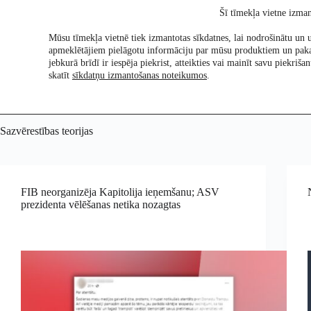
Skip
Šī tīmekļa vietne izman
to
content
Mūsu tīmekļa vietnē tiek izmantotas sīkdatnes, lai nodrošinātu un u
apmeklētājiem pielāgotu informāciju par mūsu produktiem un pak
Pētījumi
Re:Ch
jebkurā brīdī ir iespēja piekrist, atteikties vai mainīt savu piekri
skatīt
sīkdatņu izmantošanas noteikumos
.
Sazvērestības teorijas
FIB neorganizēja Kapitolija ieņemšanu; ASV
prezidenta vēlēšanas netika nozagtas