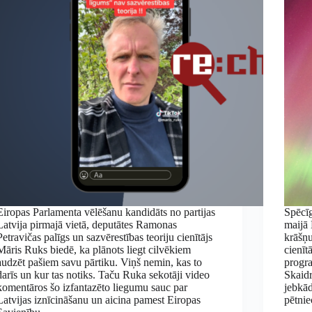
Eiropas Parlamenta vēlēšanu kandidāts no partijas
Spēcīg
Latvija pirmajā vietā, deputātes Ramonas
maijā 
Petravičas palīgs un sazvērestības teoriju cienītājs
krāšņu
Māris Ruks biedē, ka plānots liegt cilvēkiem
cienīt
audzēt pašiem savu pārtiku. Viņš nemin, kas to
progra
darīs un kur tas notiks. Taču Ruka sekotāji video
Skaidr
komentāros šo izfantazēto liegumu sauc par
jebkād
Latvijas iznīcināšanu un aicina pamest Eiropas
pētni