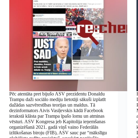
Pēc atentāta pret bijušo ASV prezidentu Donaldu
Trampu daži sociālo mediju lietotāji sākuši izplatīt
dažādas sazvērestības teorijas un maldus. Tā
dezinformators Aivis Vasiļevskis kādā Facebook
ierakstā klāsta par Trampa īpašo lomu un atminas
vēsturi. ASV Kongresa jeb Kapitolija ieņemšanas
organizēšanā 2021. gadā viņš vaino Federālās
izlūkošanas biroju (FIB), ASV sauc par “mākslīgu