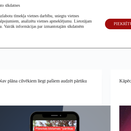
to sīkdatnes
zlabotu tīmekļa vietnes darbību, sniegtu vietnes
alpojumiem, analizētu vietnes apmeklējumu. Lietotājam
PIEKRĪT
eck
Par mums
Vēlēšanas 2026
šanu. Vairāk informācijas par izmantotajām sīkdatnēm
Nav plāna cilvēkiem liegt pašiem audzēt pārtiku
Kāpēc