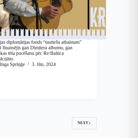
jas diplomātijas fonds “tautiešu atbalstam”
ā finansējis gan Dimitera albumu, gan
kas tēla pucēšanu pēc Re:Baltica
ācijām.
Inga Spriņģe
3. Jūn, 2024
NEXT