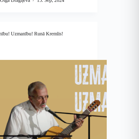
Olga Dragiļeva
15. Sep, 2024
ību! Uzmanību! Runā Kremlis!