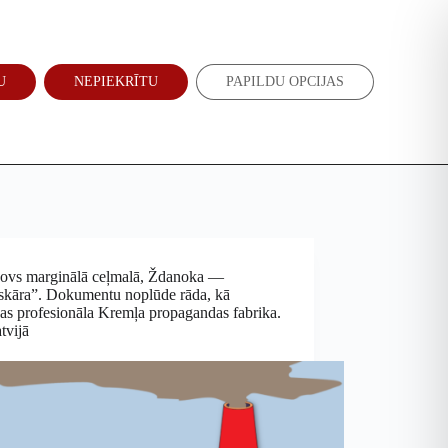
Atbalsti mūs
Jaunumi
U
NEPIEKRĪTU
PAPILDU OPCIJAS
EN
RU
ovs marginālā ceļmalā, Ždanoka —
skāra”. Dokumentu noplūde rāda, kā
as profesionāla Kremļa propagandas fabrika.
tvijā