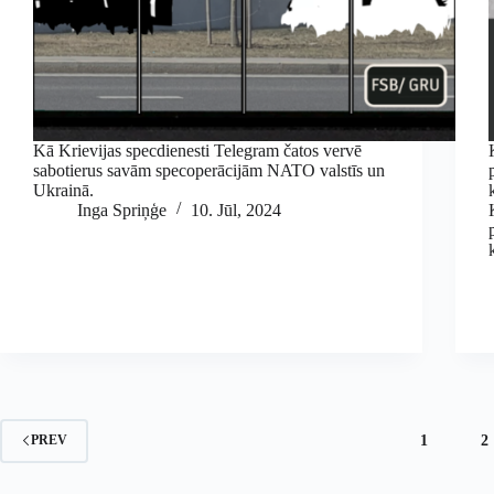
Kā Krievijas specdienesti Telegram čatos vervē
sabotierus savām specoperācijām NATO valstīs un
Ukrainā.
Inga Spriņģe
10. Jūl, 2024
1
2
PREV