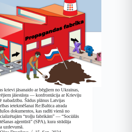
as krievi jāsanaido ar bēgļiem no Ukrainas,
rējiem jāiestāsta — konfrontācija ar Krieviju
ē nabadzību. Šādus plānus Latvijas
rības ietekmēšanai Re:Baltica atrada
ušos dokumentos, kas radīti vienā no
ializētajām “troļļu fabrikām” — “Sociālās
tēšanas aģentūrā” (SPA), kura strādāja
a uzdevumā.