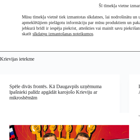
Skip
Šī tīmekļa vietne izman
to
content
Mūsu tīmekļa vietnē tiek izmantotas sīkdatnes, lai nodrošinātu un u
apmeklētājiem pielāgotu informāciju par mūsu produktiem un pak
Pētījumi
Re:Ch
jebkurā brīdī ir iespēja piekrist, atteikties vai mainīt savu piekri
skatīt
sīkdatņu izmantošanas noteikumos
.
Krievijas ietekme
Spēle divās frontēs. Kā Daugavpils uzņēmuma
īpašnieki palīdz apgādāt karojošo Krieviju ar
mikroshēmām