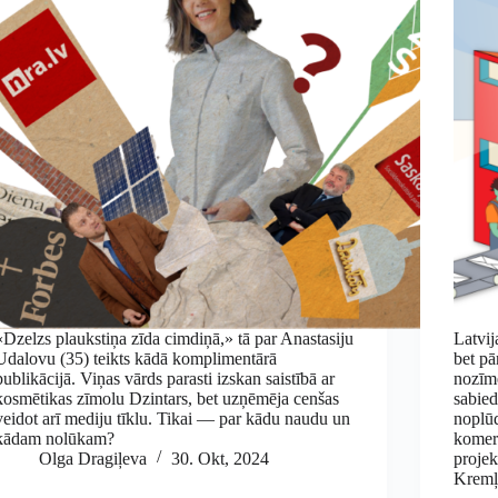
«Dzelzs plaukstiņa zīda cimdiņā,» tā par Anastasiju
Latvij
Udalovu (35) teikts kādā komplimentārā
bet pā
publikācijā. Viņas vārds parasti izskan saistībā ar
nozīm
kosmētikas zīmolu Dzintars, bet uzņēmēja cenšas
sabied
veidot arī mediju tīklu. Tikai — par kādu naudu un
noplūd
kādam nolūkam?
komerc
Olga Dragiļeva
30. Okt, 2024
projek
Kremļ