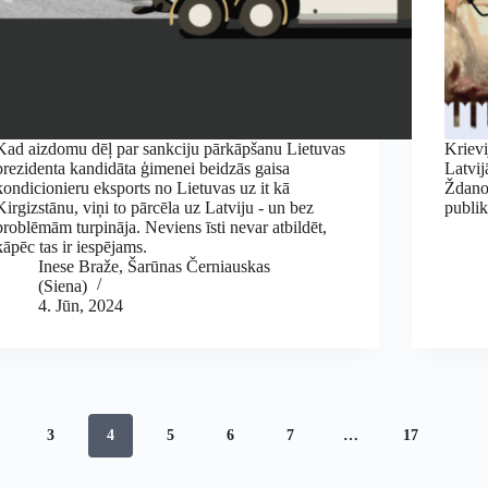
Kad aizdomu dēļ par sankciju pārkāpšanu Lietuvas
Krievi
prezidenta kandidāta ģimenei beidzās gaisa
Latvij
kondicionieru eksports no Lietuvas uz it kā
Ždano
Kirgizstānu, viņi to pārcēla uz Latviju - un bez
publik
problēmām turpināja. Neviens īsti nevar atbildēt,
kāpēc tas ir iespējams.
Inese Braže
,
Šarūnas Černiauskas
(Siena)
4. Jūn, 2024
3
4
5
6
7
…
17