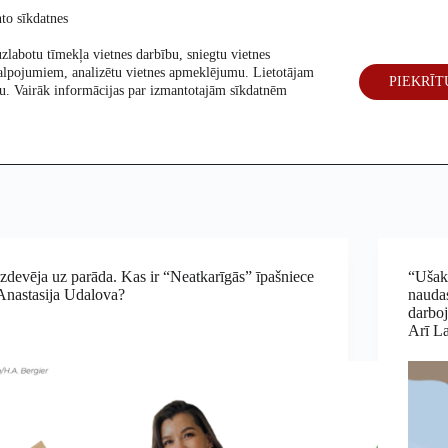
to sīkdatnes
zlabotu tīmekļa vietnes darbību, sniegtu vietnes
alpojumiem, analizētu vietnes apmeklējumu. Lietotājam
PIEKRĪT
eck
Par mums
Vēlēšanas 2026
šanu. Vairāk informācijas par izmantotajām sīkdatnēm
Izdevēja uz parāda. Kas ir “Neatkarīgās” īpašniece
“Ušak
Anastasija Udalova?
nauda
darboj
Arī La