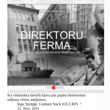
Kā vidusmēra latvieši kļuva par papīra direktoriem
miljonu vērtos darījumos.
Inga Spriņģe
,
Graham Stack (OCCRP)
21. Nov, 2011