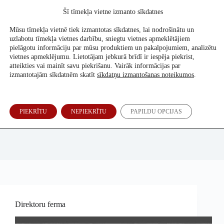
Skip
Šī tīmekļa vietne izmanto sīkdatnes
to
Atbalsti mūs
content
Mūsu tīmekļa vietnē tiek izmantotas sīkdatnes, lai nodrošinātu un
uzlabotu tīmekļa vietnes darbību, sniegtu vietnes apmeklētājiem
pielāgotu informāciju par mūsu produktiem un pakalpojumiem, analizētu
vietnes apmeklējumu. Lietotājam jebkurā brīdī ir iespēja piekrist,
atteikties vai mainīt savu piekrišanu. Vairāk informācijas par
izmantotajām sīkdatnēm skatīt
sīkdatņu izmantošanas noteikumos
.
PIEKRĪTU
NEPIEKRĪTU
PAPILDU OPCIJAS
Inga Spriņģe
Direktoru ferma