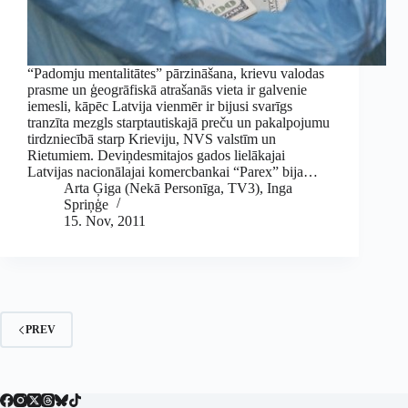
“Padomju mentalitātes” pārzināšana, krievu valodas
prasme un ģeogrāfiskā atrašanās vieta ir galvenie
iemesli, kāpēc Latvija vienmēr ir bijusi svarīgs
tranzīta mezgls starptautiskajā preču un pakalpojumu
tirdzniecībā starp Krieviju, NVS valstīm un
Rietumiem. Deviņdesmitajos gados lielākajai
Latvijas nacionālajai komercbankai “Parex” bija…
Arta Ģiga (Nekā Personīga, TV3)
,
Inga
Spriņģe
15. Nov, 2011
PREV