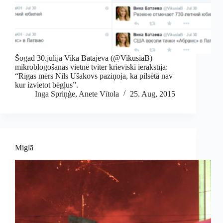
Šogad 30.jūlijā Vika Batajeva (@VikusiaB)
mikroblogošanas vietnē tviter krieviski ierakstīja:
“Rīgas mērs Nils Ušakovs paziņoja, ka pilsētā nav
kur izvietot bēgļus”.
Inga Spriņģe
,
Anete Vītola
25. Aug, 2015
Miglā