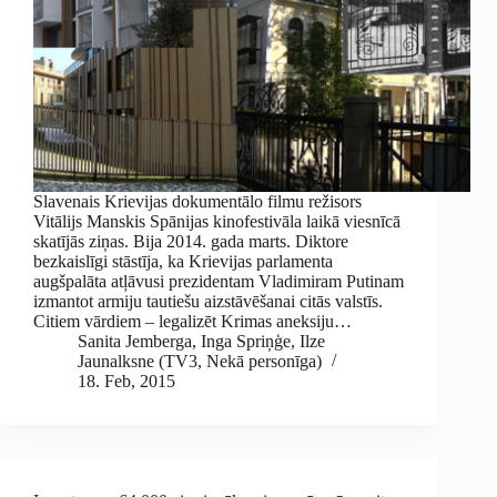
Slavenais Krievijas dokumentālo filmu režisors
Vitālijs Manskis Spānijas kinofestivāla laikā viesnīcā
skatījās ziņas. Bija 2014. gada marts. Diktore
bezkaislīgi stāstīja, ka Krievijas parlamenta
augšpalāta atļāvusi prezidentam Vladimiram Putinam
izmantot armiju tautiešu aizstāvēšanai citās valstīs.
Citiem vārdiem – legalizēt Krimas aneksiju…
Sanita Jemberga
,
Inga Spriņģe
,
Ilze
Jaunalksne (TV3, Nekā personīga)
18. Feb, 2015