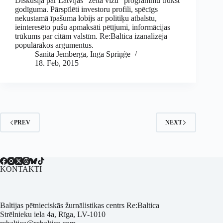
Diskusijā par Latvijas “zelta vīzu” programmu trūkst
godīguma. Pārspīlēti investoru profili, spēcīgs
nekustamā īpašuma lobijs ar politiķu atbalstu,
ieinteresēto pušu apmaksāti pētījumi, informācijas
trūkums par citām valstīm. Re:Baltica izanalizēja
populārākos argumentus.
Sanita Jemberga
,
Inga Spriņģe
18. Feb, 2015
PREV
NEXT
KONTAKTI
Baltijas pētnieciskās žurnālistikas centrs Re:Baltica
Strēlnieku iela 4a, Rīga, LV-1010