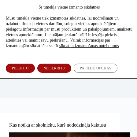
Skip
Šī tīmekļa vietne izmanto sīkdatnes
to
Atbalsti mūs
content
Mūsu tīmekļa vietnē tiek izmantotas sīkdatnes, lai nodrošinātu un
uzlabotu tīmekļa vietnes darbību, sniegtu vietnes apmeklētājiem
pielāgotu informāciju par mūsu produktiem un pakalpojumiem, analizētu
vietnes apmeklējumu. Lietotājam jebkurā brīdī ir iespēja piekrist,
atteikties vai mainīt savu piekrišanu. Vairāk informācijas par
izmantotajām sīkdatnēm skatīt
sīkdatņu izmantošanas noteikumos
.
PIEKRĪTU
NEPIEKRĪTU
PAPILDU OPCIJAS
Inga Spriņģe
Kas notika ar skolnieku, kurš nodedzināja kaktusu