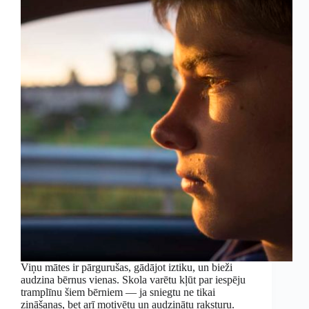
Viņu mātes ir pārgurušas, gādājot iztiku, un bieži
audzina bērnus vienas. Skola varētu kļūt par iespēju
tramplīnu šiem bērniem — ja sniegtu ne tikai
zināšanas, bet arī motivētu un audzinātu raksturu.