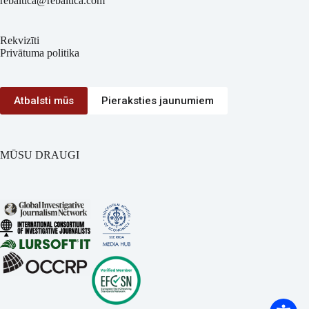
rebaltica@rebaltica.com
Rekvizīti
Privātuma politika
Atbalsti mūs
Pieraksties jaunumiem
MŪSU DRAUGI