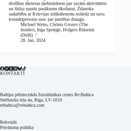
drošības dienesta darbiniekiem par savām aktivitātēm
un lūdza naudu pasākumu rīkošanai. Ždanoka
sadarbību ar Krievijas izlūkdienestu noliedz un savu
kontaktpersonu sauc par jaunības draugu.
Michael Weiss, Christo Grozev (The
Insider)
,
Inga Spriņģe
,
Holgers Rūnemā
(Delfi)
28. Jan, 2024
KONTAKTI
Baltijas pētnieciskās žurnālistikas centrs Re:Baltica
Strēlnieku iela 4a, Rīga, LV-1010
rebaltica@rebaltica.com
Rekvizīti
Privātuma politika