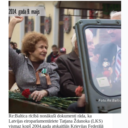
Re:Baltica rīcībā nonākuši dokumenti rāda, ka
Latvijas eiroparlamentāriete Tatjana Ždanoka (LKS)
vismaz kopš 2004.gada atskaitījās Krievijas Federālā