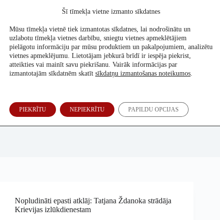
Skip
Šī tīmekļa vietne izmanto sīkdatnes
to
Atbalsti mūs
content
Mūsu tīmekļa vietnē tiek izmantotas sīkdatnes, lai nodrošinātu un
uzlabotu tīmekļa vietnes darbību, sniegtu vietnes apmeklētājiem
pielāgotu informāciju par mūsu produktiem un pakalpojumiem, analizētu
vietnes apmeklējumu. Lietotājam jebkurā brīdī ir iespēja piekrist,
atteikties vai mainīt savu piekrišanu. Vairāk informācijas par
izmantotajām sīkdatnēm skatīt
sīkdatņu izmantošanas noteikumos
.
PIEKRĪTU
NEPIEKRĪTU
PAPILDU OPCIJAS
Michael Weiss, Christo Grozev (The Insider)
Nopludināti epasti atklāj: Tatjana Ždanoka strādāja
Krievijas izlūkdienestam