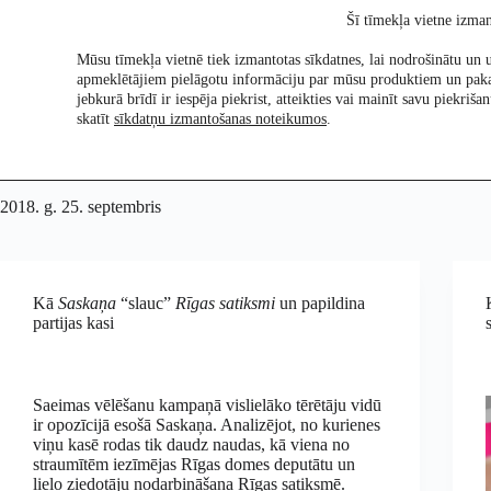
Skip
Šī tīmekļa vietne izman
to
content
Mūsu tīmekļa vietnē tiek izmantotas sīkdatnes, lai nodrošinātu un u
apmeklētājiem pielāgotu informāciju par mūsu produktiem un pak
Pētījumi
Re:Ch
jebkurā brīdī ir iespēja piekrist, atteikties vai mainīt savu piekri
skatīt
sīkdatņu izmantošanas noteikumos
.
2018. g. 25. septembris
Kā
Saskaņa
“slauc”
Rīgas satiksmi
un papildina
partijas kasi
Saeimas vēlēšanu kampaņā vislielāko tērētāju vidū
ir opozīcijā esošā Saskaņa. Analizējot, no kurienes
viņu kasē rodas tik daudz naudas, kā viena no
straumītēm iezīmējas Rīgas domes deputātu un
lielo ziedotāju nodarbināšana Rīgas satiksmē.