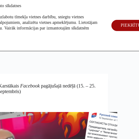
to sīkdatnes
zlabotu tīmekļa vietnes darbību, sniegtu vietnes
alpojumiem, analizētu vietnes apmeklējumu. Lietotājam
PIEKRĪT
eck
Par mums
Vēlēšanas 2026
šanu. Vairāk informācijas par izmantotajām sīkdatnēm
Karstākais
Facebook
pagājušajā nedēļā (15. – 25.
septembris)