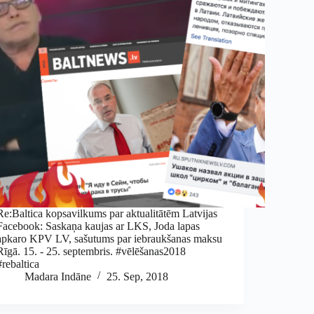
Re:Baltica kopsavilkums par aktualitātēm Latvijas
Facebook: Saskaņa kaujas ar LKS, Joda lapas
apkaro KPV LV, sašutums par iebraukšanas maksu
Rīgā. 15. - 25. septembris. #vēlēšanas2018
#rebaltica
Madara Indāne
25. Sep, 2018