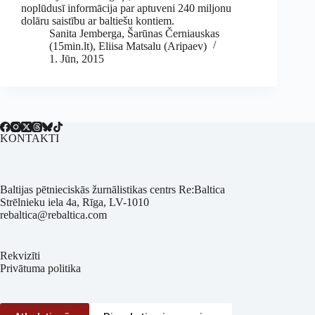
noplūdusī informācija par aptuveni 240 miljonu
dolāru saistību ar baltiešu kontiem.
Sanita Jemberga
,
Šarūnas Černiauskas
(15min.lt), Eliisa Matsalu (Aripaev)
1. Jūn, 2015
KONTAKTI
Baltijas pētnieciskās žurnālistikas centrs Re:Baltica
Strēlnieku iela 4a, Rīga, LV-1010
rebaltica@rebaltica.com
Rekvizīti
Privātuma politika