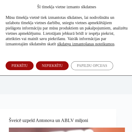
Skip
Šī tīmekļa vietne izmanto sīkdatnes
to
Atbalsti mūs
content
Mūsu tīmekļa vietnē tiek izmantotas sīkdatnes, lai nodrošinātu un
uzlabotu tīmekļa vietnes darbību, sniegtu vietnes apmeklētājiem
pielāgotu informāciju par mūsu produktiem un pakalpojumiem, analizētu
vietnes apmeklējumu. Lietotājam jebkurā brīdī ir iespēja piekrist,
atteikties vai mainīt savu piekrišanu. Vairāk informācijas par
izmantotajām sīkdatnēm skatīt
sīkdatņu izmantošanas noteikumos
.
PIEKRĪTU
NEPIEKRĪTU
PAPILDU OPCIJAS
Šarūnas Černiauskas (15min.lt), Eliisa Matsalu (Aripaev)
Šveicē uzpeld Antonova un ABLV miljoni