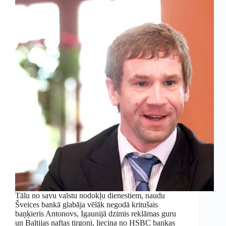
Tālu no savu valstu nodokļu dienestiem, naudu
Šveices bankā glabāja vēlāk negodā kritušais
baņķieris Antonovs, Igaunijā dzimis reklāmas guru
un Baltijas naftas tirgoņi, liecina no HSBC bankas