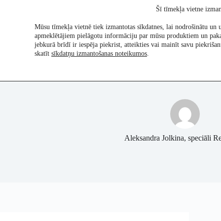
Skip
Šī tīmekļa vietne izman
to
content
Mūsu tīmekļa vietnē tiek izmantotas sīkdatnes, lai nodrošinātu un u
apmeklētājiem pielāgotu informāciju par mūsu produktiem un pak
Pētījumi
Re:Ch
jebkurā brīdī ir iespēja piekrist, atteikties vai mainīt savu piekri
skatīt
sīkdatņu izmantošanas noteikumos
.
Aleksandra Jolkina, speciāli Re