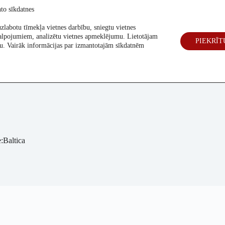
to sīkdatnes
zlabotu tīmekļa vietnes darbību, sniegtu vietnes
alpojumiem, analizētu vietnes apmeklējumu. Lietotājam
PIEKRĪT
eck
Par mums
Vēlēšanas 2026
šanu. Vairāk informācijas par izmantotajām sīkdatnēm
:Baltica