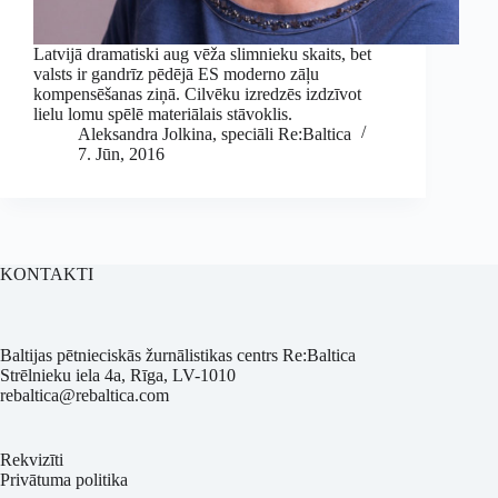
Latvijā dramatiski aug vēža slimnieku skaits, bet
valsts ir gandrīz pēdējā ES moderno zāļu
kompensēšanas ziņā. Cilvēku izredzēs izdzīvot
lielu lomu spēlē materiālais stāvoklis.
Aleksandra Jolkina, speciāli Re:Baltica
7. Jūn, 2016
KONTAKTI
Baltijas pētnieciskās žurnālistikas centrs Re:Baltica
Strēlnieku iela 4a, Rīga, LV-1010
rebaltica@rebaltica.com
Rekvizīti
Privātuma politika