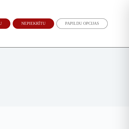
Atbalsti mūs
Jaunumi
U
NEPIEKRĪTU
PAPILDU OPCIJAS
EN
RU