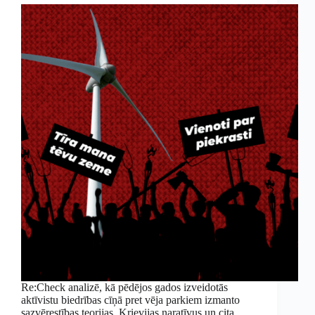
Re:Check analizē, kā pēdējos gados izveidotās
aktīvistu biedrības cīņā pret vēja parkiem izmanto
sazvērestības teorijas, Krievijas naratīvus un cita