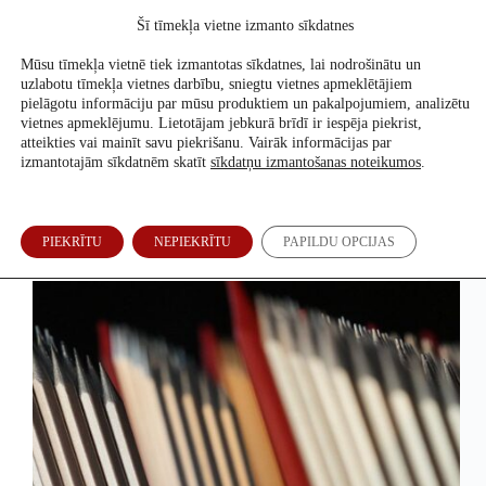
Skip
Šī tīmekļa vietne izmanto sīkdatnes
to
Atbalsti mūs
content
Mūsu tīmekļa vietnē tiek izmantotas sīkdatnes, lai nodrošinātu un
uzlabotu tīmekļa vietnes darbību, sniegtu vietnes apmeklētājiem
pielāgotu informāciju par mūsu produktiem un pakalpojumiem, analizētu
vietnes apmeklējumu. Lietotājam jebkurā brīdī ir iespēja piekrist,
2025. g. 27. augusts
atteikties vai mainīt savu piekrišanu. Vairāk informācijas par
izmantotajām sīkdatnēm skatīt
sīkdatņu izmantošanas noteikumos
.
Re:Baltica četras nominācijas “Izcilības balvas
PIEKRĪTU
NEPIEKRĪTU
PAPILDU OPCIJAS
2025” finālā