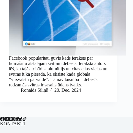
Facebook popularitāti guvis kāds ieraksts par
lidmašīnu atstātajām svītrām debesīs. Ieraksta autors
lēš, ka tajās ir bārijs, alumīnijs un citas citas vielas un
svītras it kā pierāda, ka eksistē kāda globāla
“virsvalstu pārvalde”. Tā nav taisnība – debesīs
redzamās svītras ir sasalis ūdens tvaiks.
Ronalds Siliņš
20. Dec, 2024
KONTAKTI