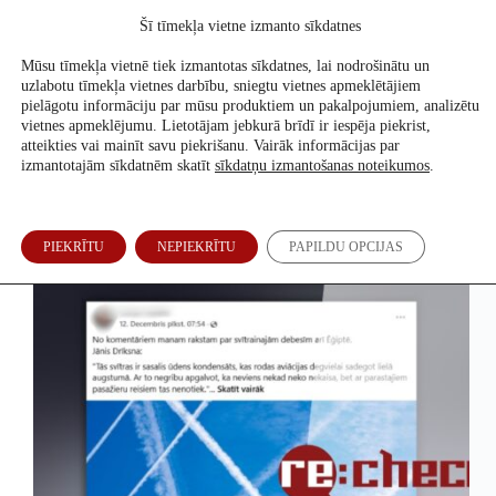
Skip
Šī tīmekļa vietne izmanto sīkdatnes
to
Atbalsti mūs
content
Mūsu tīmekļa vietnē tiek izmantotas sīkdatnes, lai nodrošinātu un
uzlabotu tīmekļa vietnes darbību, sniegtu vietnes apmeklētājiem
pielāgotu informāciju par mūsu produktiem un pakalpojumiem, analizētu
vietnes apmeklējumu. Lietotājam jebkurā brīdī ir iespēja piekrist,
2024. g. 20. decembris
atteikties vai mainīt savu piekrišanu. Vairāk informācijas par
izmantotajām sīkdatnēm skatīt
sīkdatņu izmantošanas noteikumos
.
Svītras debesīs ir sasalis ūdens tvaiks
PIEKRĪTU
NEPIEKRĪTU
PAPILDU OPCIJAS