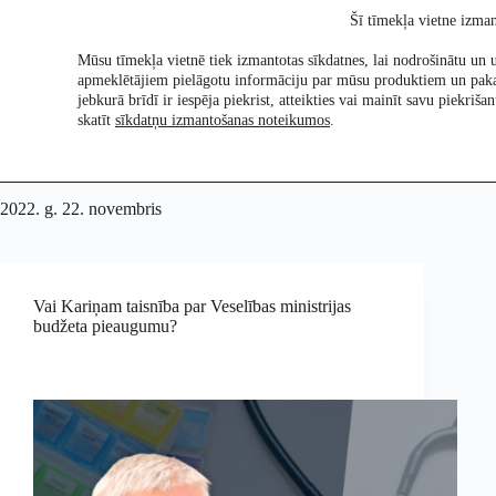
Skip
Šī tīmekļa vietne izman
to
content
Mūsu tīmekļa vietnē tiek izmantotas sīkdatnes, lai nodrošinātu un u
apmeklētājiem pielāgotu informāciju par mūsu produktiem un pak
Pētījumi
Re:Ch
jebkurā brīdī ir iespēja piekrist, atteikties vai mainīt savu piekri
skatīt
sīkdatņu izmantošanas noteikumos
.
2022. g. 22. novembris
Vai Kariņam taisnība par Veselības ministrijas
budžeta pieaugumu?