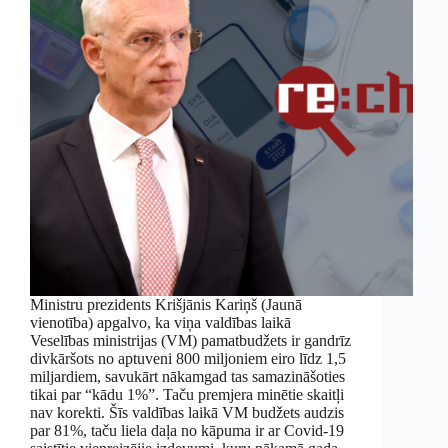
Ministru prezidents Krišjānis Kariņš (Jaunā
vienotība) apgalvo, ka viņa valdības laikā
Veselības ministrijas (VM) pamatbudžets ir gandrīz
divkāršots no aptuveni 800 miljoniem eiro līdz 1,5
miljardiem, savukārt nākamgad tas samazināšoties
tikai par “kādu 1%”. Taču premjera minētie skaitļi
nav korekti. Šīs valdības laikā VM budžets audzis
par 81%, taču liela daļa no kāpuma ir ar Covid-19