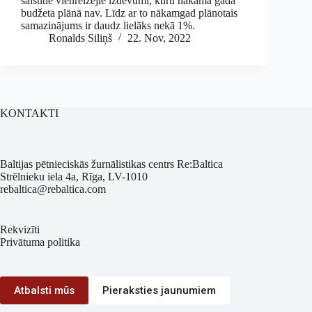
saistītie vienreizējie izdevumi, kuru nākamā gada
budžeta plānā nav. Līdz ar to nākamgad plānotais
samazinājums ir daudz lielāks nekā 1%.
Ronalds Siliņš
22. Nov, 2022
KONTAKTI
Baltijas pētnieciskās žurnālistikas centrs Re:Baltica
Strēlnieku iela 4a, Rīga, LV-1010
rebaltica@rebaltica.com
Rekvizīti
Privātuma politika
Atbalsti mūs
Pieraksties jaunumiem