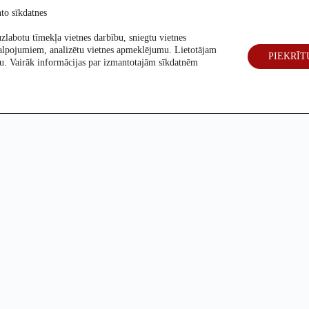
to sīkdatnes
zlabotu tīmekļa vietnes darbību, sniegtu vietnes
alpojumiem, analizētu vietnes apmeklējumu. Lietotājam
PIEKRĪT
eck
Par mums
Vēlēšanas 2026
šanu. Vairāk informācijas par izmantotajām sīkdatnēm