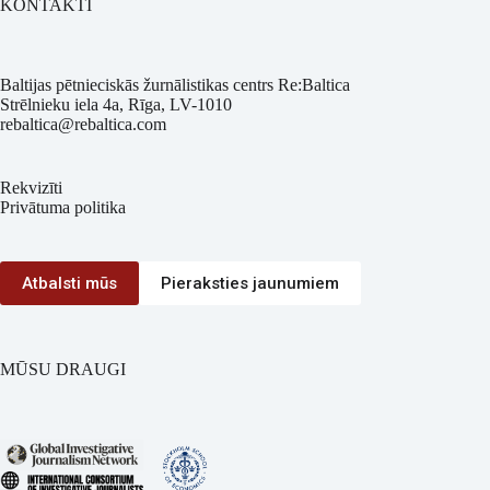
KONTAKTI
Baltijas pētnieciskās žurnālistikas centrs Re:Baltica
Strēlnieku iela 4a, Rīga, LV-1010
rebaltica@rebaltica.com
Rekvizīti
Privātuma politika
Atbalsti mūs
Pieraksties jaunumiem
MŪSU DRAUGI