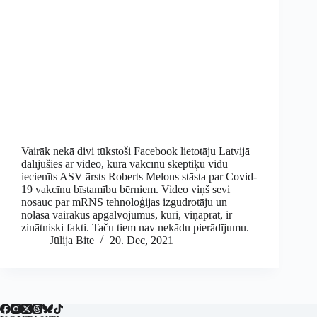
Vairāk nekā divi tūkstoši Facebook lietotāju Latvijā
dalījušies ar video, kurā vakcīnu skeptiķu vidū
iecienīts ASV ārsts Roberts Melons stāsta par Covid-
19 vakcīnu bīstamību bērniem. Video viņš sevi
nosauc par mRNS tehnoloģijas izgudrotāju un
nolasa vairākus apgalvojumus, kuri, viņaprāt, ir
zinātniski fakti. Taču tiem nav nekādu pierādījumu.
Jūlija Bite
20. Dec, 2021