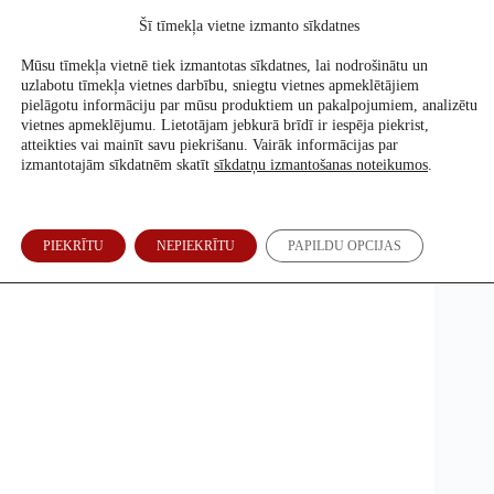
Skip
Šī tīmekļa vietne izmanto sīkdatnes
to
Atbalsti mūs
content
Mūsu tīmekļa vietnē tiek izmantotas sīkdatnes, lai nodrošinātu un
uzlabotu tīmekļa vietnes darbību, sniegtu vietnes apmeklētājiem
pielāgotu informāciju par mūsu produktiem un pakalpojumiem, analizētu
vietnes apmeklējumu. Lietotājam jebkurā brīdī ir iespēja piekrist,
2021. g. 20. decembris
atteikties vai mainīt savu piekrišanu. Vairāk informācijas par
izmantotajām sīkdatnēm skatīt
sīkdatņu izmantošanas noteikumos
.
Nav pamata apgalvojumiem, ka Covid-19 vakcīnas
PIEKRĪTU
NEPIEKRĪTU
PAPILDU OPCIJAS
ir bērniem bīstamas