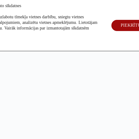
to sīkdatnes
zlabotu tīmekļa vietnes darbību, sniegtu vietnes
alpojumiem, analizētu vietnes apmeklējumu. Lietotājam
PIEKRĪT
eck
Par mums
Vēlēšanas 2026
šanu. Vairāk informācijas par izmantotajām sīkdatnēm