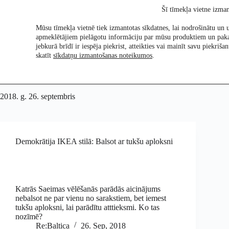
Skip
Šī tīmekļa vietne izman
to
content
Mūsu tīmekļa vietnē tiek izmantotas sīkdatnes, lai nodrošinātu un u
apmeklētājiem pielāgotu informāciju par mūsu produktiem un pak
Pētījumi
Re:Ch
jebkurā brīdī ir iespēja piekrist, atteikties vai mainīt savu piekri
skatīt
sīkdatņu izmantošanas noteikumos
.
2018. g. 26. septembris
Demokrātija IKEA stilā: Balsot ar tukšu aploksni
Katrās Saeimas vēlēšanās parādās aicinājums
nebalsot ne par vienu no sarakstiem, bet iemest
tukšu aploksni, lai parādītu atttieksmi. Ko tas
nozīmē?
Re:Baltica
26. Sep, 2018