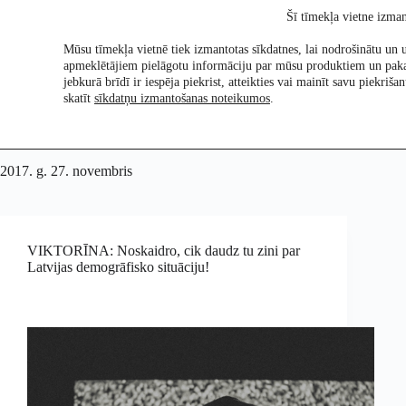
Skip
Šī tīmekļa vietne izman
to
content
Mūsu tīmekļa vietnē tiek izmantotas sīkdatnes, lai nodrošinātu un u
apmeklētājiem pielāgotu informāciju par mūsu produktiem un pak
Pētījumi
Re:Ch
jebkurā brīdī ir iespēja piekrist, atteikties vai mainīt savu piekri
skatīt
sīkdatņu izmantošanas noteikumos
.
2017. g. 27. novembris
VIKTORĪNA: Noskaidro, cik daudz tu zini par
Latvijas demogrāfisko situāciju!