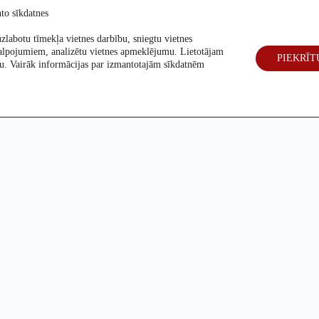
to sīkdatnes
zlabotu tīmekļa vietnes darbību, sniegtu vietnes
alpojumiem, analizētu vietnes apmeklējumu. Lietotājam
PIEKRĪT
eck
Par mums
Vēlēšanas 2026
šanu. Vairāk informācijas par izmantotajām sīkdatnēm