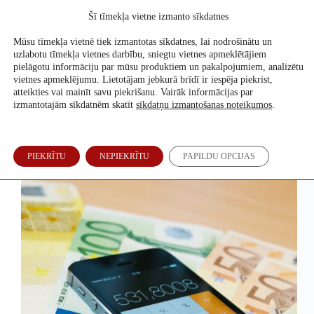
Skip
Šī tīmekļa vietne izmanto sīkdatnes
to
Atbalsti mūs
content
Mūsu tīmekļa vietnē tiek izmantotas sīkdatnes, lai nodrošinātu un
uzlabotu tīmekļa vietnes darbību, sniegtu vietnes apmeklētājiem
pielāgotu informāciju par mūsu produktiem un pakalpojumiem, analizētu
vietnes apmeklējumu. Lietotājam jebkurā brīdī ir iespēja piekrist,
2016. g. 23. oktobris
atteikties vai mainīt savu piekrišanu. Vairāk informācijas par
izmantotajām sīkdatnēm skatīt
sīkdatņu izmantošanas noteikumos
.
Minimālo algu nosaka situācija Latgalē
PIEKRĪTU
NEPIEKRĪTU
PAPILDU OPCIJAS