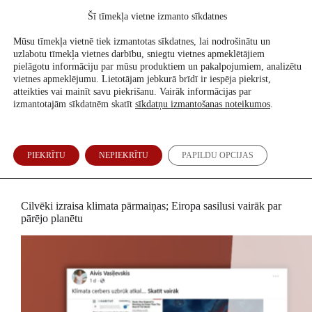
Skip
Šī tīmekļa vietne izmanto sīkdatnes
to
Atbalsti mūs
content
Mūsu tīmekļa vietnē tiek izmantotas sīkdatnes, lai nodrošinātu un
uzlabotu tīmekļa vietnes darbību, sniegtu vietnes apmeklētājiem
pielāgotu informāciju par mūsu produktiem un pakalpojumiem, analizētu
vietnes apmeklējumu. Lietotājam jebkurā brīdī ir iespēja piekrist,
atteikties vai mainīt savu piekrišanu. Vairāk informācijas par
izmantotajām sīkdatnēm skatīt
sīkdatņu izmantošanas noteikumos
.
PIEKRĪTU
NEPIEKRĪTU
PAPILDU OPCIJAS
Ko un kā pārbaudām
Cilvēki izraisa klimata pārmaiņas; Eiropa sasilusi vairāk par
pārējo planētu