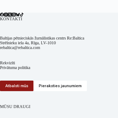
KONTAKTI
Baltijas pētnieciskās žurnālistikas centrs Re:Baltica
Strēlnieku iela 4a, Rīga, LV-1010
rebaltica@rebaltica.com
Rekvizīti
Privātuma politika
Atbalsti mūs
Pieraksties jaunumiem
MŪSU DRAUGI