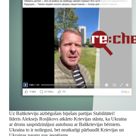
Uz Baltkrieviju aizbēgušais bijušais partijas Stabilitātei!
līderis Aleksejs Rosļikovs atkārto Krievijas stāstu, ka Ukraina
ar dronu saspridzinājusi autobusu ar Baltkrievijas bērniem.
Ukraina to ir noliegusi, bet neatkarīgi pārbaudīt Krievijas un
Ukrainas pausto nav iespējams.