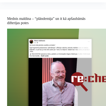
Mednis maldina – “plāndemija” un it kā apšaubāmās
difterijas potes