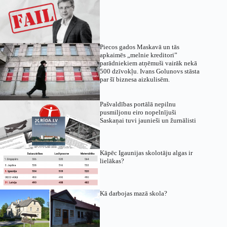
Piecos gados Maskavā un tās
apkaimēs „melnie kreditori”
parādniekiem atņēmuši vairāk nekā
500 dzīvokļu. Ivans Golunovs stāsta
par šī biznesa aizkulisēm.
Pašvaldības portālā nepilnu
pusmiljonu eiro nopelnījuši
Saskaņai tuvi jaunieši un žurnālisti
Kāpēc Igaunijas skolotāju algas ir
lielākas?
Kā darbojas mazā skola?