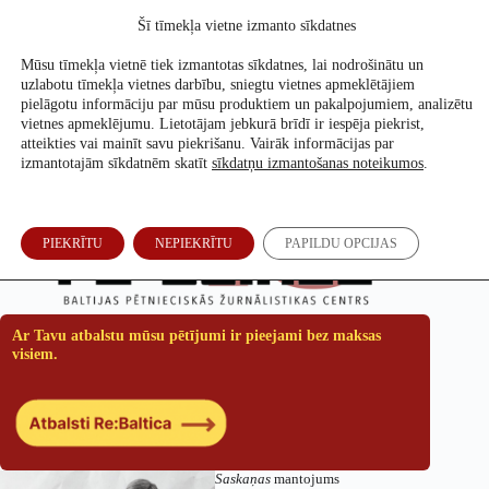
Skip
Šī tīmekļa vietne izmanto sīkdatnes
to
Atbalsti mūs
content
Mūsu tīmekļa vietnē tiek izmantotas sīkdatnes, lai nodrošinātu un
uzlabotu tīmekļa vietnes darbību, sniegtu vietnes apmeklētājiem
pielāgotu informāciju par mūsu produktiem un pakalpojumiem, analizētu
vietnes apmeklējumu. Lietotājam jebkurā brīdī ir iespēja piekrist,
atteikties vai mainīt savu piekrišanu. Vairāk informācijas par
izmantotajām sīkdatnēm skatīt
sīkdatņu izmantošanas noteikumos
.
PIEKRĪTU
NEPIEKRĪTU
PAPILDU OPCIJAS
Ar Tavu atbalstu mūsu pētījumi ir pieejami bez maksas
visiem.
Saskaņas
mantojums