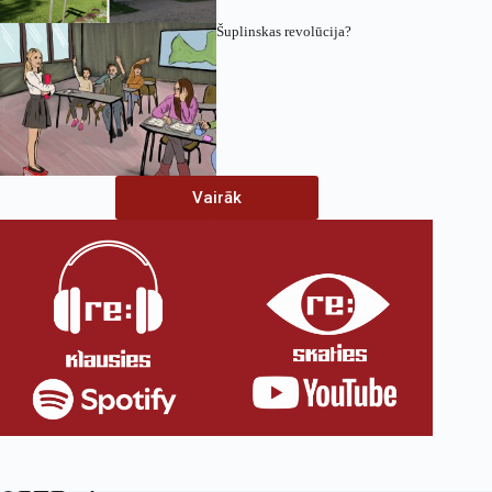
Šuplinskas revolūcija?
Vairāk