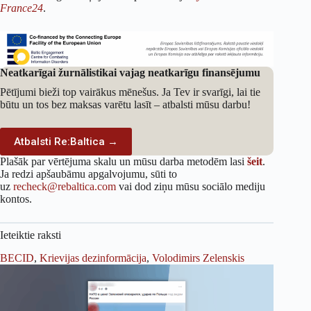
France24
.
Neatkarīgai žurnālistikai vajag neatkarīgu finansējumu
Pētījumi bieži top vairākus mēnešus. Ja Tev ir svarīgi, lai tie
būtu un tos bez maksas varētu lasīt – atbalsti mūsu darbu!
Atbalsti Re:Baltica →
Plašāk par vērtējuma skalu un mūsu darba metodēm lasi
šeit
.
Ja redzi apšaubāmu apgalvojumu, sūti to
uz
recheck@rebaltica.com
vai dod ziņu mūsu sociālo mediju
kontos.
Ieteiktie raksti
BECID
, 
Krievijas dezinformācija
, 
Volodimirs Zelenskis