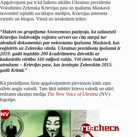
Apgalvojumi par it kā hakeru atklāto Ukrainas prezidenta
Volodimira Zelenska Krievijas pasi un īpašumu Maskavā
novembrī izplatīti sociālajos medijos, Krievijas interneta
vietnēs un blogos. Vienā no ierakstiem teikts:
“Hakeri no grupējuma Anonymous paziņoja, ka uzlauzuši
Krievijas Iedzīvotāju reģistra serveri un cita starpā tur
atraduši dokumentus par nekustamo īpašumu Maskavā, kas
reģistrēts uz Zelenska vārda. Ukrainas prezidenta īpašumā ir
2019. gadā iegādāts 200 kvadrātmetru dzīvoklis ar
kadastrālo vērtību 160 miljoni rubļu. Vēl viens hakeru
atradums – Krievijas pase, kas izsniegta Zelenskim 2015.
gadā Krimā.”
Kā pierādījums šiem apgalvojumiem pievienots kāds ziņu
sižets angļu valodā. Tam likti subtitri krievu valodā un stūrī
redzams ukraiņu medija
The New Voice of Ukraine
(NV)
logotips.