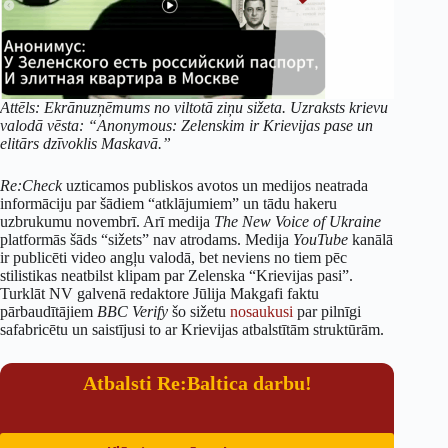
Attēls: Ekrānuzņēmums no viltotā ziņu sižeta. Uzraksts krievu
valodā vēsta: “Anonymous: Zelenskim ir Krievijas pase un
elitārs dzīvoklis Maskavā.”
Re:Check
uzticamos publiskos avotos un medijos neatrada
informāciju par šādiem “atklājumiem” un tādu hakeru
uzbrukumu novembrī. Arī medija
The New Voice of Ukraine
platformās šāds “sižets” nav atrodams. Medija
YouTube
kanālā
ir publicēti video angļu valodā, bet neviens no tiem pēc
stilistikas neatbilst klipam par Zelenska “Krievijas pasi”.
Turklāt NV galvenā redaktore Jūlija Makgafi faktu
pārbaudītājiem
BBC Verify
šo sižetu
nosaukusi
par pilnīgi
safabricētu un saistījusi to ar Krievijas atbalstītām struktūrām.
Atbalsti Re:Baltica darbu!