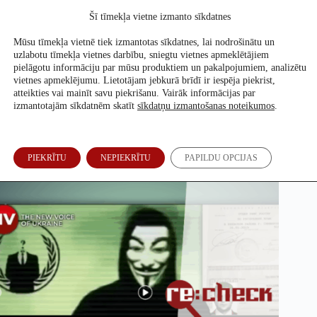
Skip
Šī tīmekļa vietne izmanto sīkdatnes
to
Atbalsti mūs
content
Mūsu tīmekļa vietnē tiek izmantotas sīkdatnes, lai nodrošinātu un
uzlabotu tīmekļa vietnes darbību, sniegtu vietnes apmeklētājiem
pielāgotu informāciju par mūsu produktiem un pakalpojumiem, analizētu
vietnes apmeklējumu. Lietotājam jebkurā brīdī ir iespēja piekrist,
Ziņa par Zelenska “Krievijas pasi” ir safabricēta
atteikties vai mainīt savu piekrišanu. Vairāk informācijas par
izmantotajām sīkdatnēm skatīt
sīkdatņu izmantošanas noteikumos
.
Annija Petrova
28. Nov, 2025
PIEKRĪTU
NEPIEKRĪTU
PAPILDU OPCIJAS