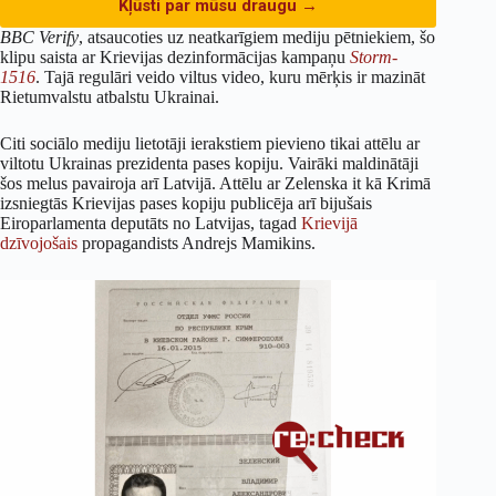
Kļūsti par mūsu draugu →
BBC Verify
, atsaucoties uz neatkarīgiem mediju pētniekiem, šo
klipu saista ar Krievijas dezinformācijas kampaņu
Storm-
1516
. Tajā regulāri veido viltus video, kuru mērķis ir mazināt
Rietumvalstu atbalstu Ukrainai.
Citi sociālo mediju lietotāji ierakstiem pievieno tikai attēlu ar
viltotu Ukrainas prezidenta pases kopiju. Vairāki maldinātāji
šos melus pavairoja arī Latvijā. Attēlu ar Zelenska it kā Krimā
izsniegtās Krievijas pases kopiju publicēja arī bijušais
Eiroparlamenta deputāts no Latvijas, tagad
Krievijā
dzīvojošais
propagandists Andrejs Mamikins.