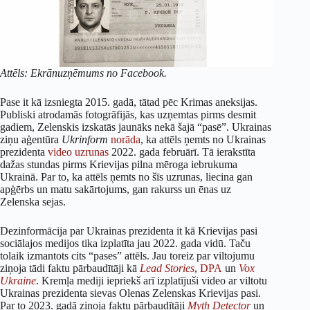
Attēls: Ekrānuzņēmums no Facebook.
Pase it kā izsniegta 2015. gadā, tātad pēc Krimas aneksijas.
Publiski atrodamās fotogrāfijās, kas uzņemtas pirms desmit
gadiem, Zelenskis izskatās jaunāks nekā šajā “pasē”. Ukrainas
ziņu aģentūra
Ukrinform
norāda
, ka attēls ņemts no Ukrainas
prezidenta
video uzrunas
2022. gada februārī. Tā ierakstīta
dažas stundas pirms Krievijas pilna mēroga iebrukuma
Ukrainā. Par to, ka attēls ņemts no šīs uzrunas, liecina gan
apģērbs un matu sakārtojums, gan rakurss un ēnas uz
Zelenska sejas.
Dezinformācija par Ukrainas prezidenta it kā Krievijas pasi
sociālajos medijos tika izplatīta jau 2022. gada vidū. Taču
tolaik izmantots cits “pases” attēls. Jau toreiz par viltojumu
ziņoja tādi faktu pārbaudītāji kā
Lead Stories
,
DPA
un
Vox
Ukraine
. Kremļa mediji iepriekš arī izplatījuši video ar viltotu
Ukrainas prezidenta sievas Olenas Zelenskas Krievijas pasi.
Par to 2023. gadā ziņoja faktu pārbaudītāji
Myth Detector
un