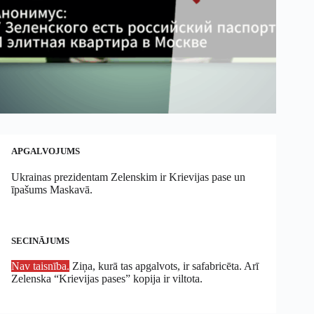
APGALVOJUMS
Ukrainas prezidentam Zelenskim ir Krievijas pase un
īpašums Maskavā.
SECINĀJUMS
Nav taisnība.
Ziņa, kurā tas apgalvots, ir safabricēta. Arī
Zelenska “Krievijas pases” kopija ir viltota.