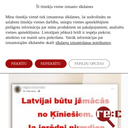
Skip
Šī tīmekļa vietne izmanto sīkdatnes
to
Atbalsti mūs
content
Mūsu tīmekļa vietnē tiek izmantotas sīkdatnes, lai nodrošinātu un
uzlabotu tīmekļa vietnes darbību, sniegtu vietnes apmeklētājiem
pielāgotu informāciju par mūsu produktiem un pakalpojumiem, analizētu
vietnes apmeklējumu. Lietotājam jebkurā brīdī ir iespēja piekrist,
2024. g. 21. decembris
atteikties vai mainīt savu piekrišanu. Vairāk informācijas par
izmantotajām sīkdatnēm skatīt
sīkdatņu izmantošanas noteikumos
.
Nāvessods par kukuļņemšanu Ķīnā ir ļoti reti
PIEKRĪTU
NEPIEKRĪTU
PAPILDU OPCIJAS