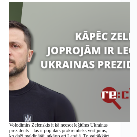
Volodimirs Zelenskis it kā neesot leģitīms Ukrainas
prezidents – tas ir populārs prokremlisks vēstījums,
ko daži maldinātāji atkārto arī Latvijā. To vairākkārt