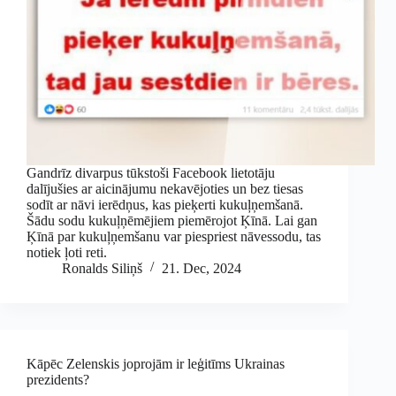
Gandrīz divarpus tūkstoši Facebook lietotāju
dalījušies ar aicinājumu nekavējoties un bez tiesas
sodīt ar nāvi ierēdņus, kas pieķerti kukuļņemšanā.
Šādu sodu kukuļņēmējiem piemērojot Ķīnā. Lai gan
Ķīnā par kukuļņemšanu var piespriest nāvessodu, tas
notiek ļoti reti.
Ronalds Siliņš
21. Dec, 2024
Kāpēc Zelenskis joprojām ir leģitīms Ukrainas
prezidents?