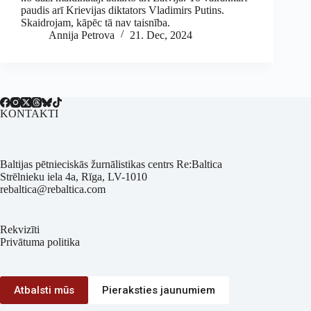
paudis arī Krievijas diktators Vladimirs Putins.
Skaidrojam, kāpēc tā nav taisnība.
Annija Petrova
21. Dec, 2024
KONTAKTI
Baltijas pētnieciskās žurnālistikas centrs Re:Baltica
Strēlnieku iela 4a, Rīga, LV-1010
rebaltica@rebaltica.com
Rekvizīti
Privātuma politika
Atbalsti mūs
Pieraksties jaunumiem